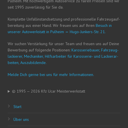
Pul­heim. Mit hoch­wer­ti­gem Auto­ser­vice zu fai­ren Prei­sen sind wir
seit 1995 zuver­läs­sig für Sie da.
Kom­plet­te Unfall­in­stand­set­zung und pro­fes­sio­nel­le Fahr­zeug­auf­
be­rei­tung aus einer Hand. Wir freu­en uns auf Ihren
Besuch in
unse­rer Auto­werk­statt in Pul­heim
—
Hugo-Jun­kers-Str. 21.
Wir suchen Ver­stär­kung für unser Team und freu­en uns auf Dei­ne
Bewer­bung auf fol­gen­de Posi­tio­nen:
Karos­se­rie­bau­er, Fahr­zeug­
la­ckie­rer, Mecha­ni­ker, Hilfs­ar­bei­ter für Karos­se­rie- und Lackier­ar­
bei­ten, Auszubildende.
Mel­de Dich ger­ne bei uns für mehr Informationen.
© 1995 — 2026 Kfz Ucar Meisterwerkstatt
Start
Über uns