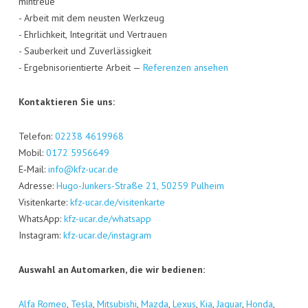
min­treue
- Arbeit mit dem neus­ten Werk­zeug
- Ehr­lich­keit, Inte­gri­tät und Ver­trau­en
- Sau­ber­keit und Zuver­läs­sig­keit
- Ergeb­nis­ori­en­tier­te Arbeit —
Refe­ren­zen ansehen
Kon­tak­tie­ren Sie uns:
Tele­fon:
02238 4619968
Mobil:
0172 5956649
E‑Mail:
info@kfz-ucar.de
Adres­se:
Hugo-Jun­kers-Stra­ße 21, 50259 Pul­heim
Visi­ten­kar­te:
kfz-ucar.de/visitenkarte
Whats­App:
kfz-ucar.de/whatsapp
Insta­gram:
kfz-ucar.de/instagram
Aus­wahl an Auto­mar­ken, die wir bedienen:
Alfa Romeo
,
Tes­la
,
Mitsu­bi­shi
,
Maz­da
,
Lexus
,
Kia
,
Jagu­ar
,
Hon­da
,