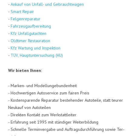
-
Ankauf von Unfall- und Gebraucht­wa­gen
-
Smart Repair
-
Fel­gen­re­pa­ra­tur
-
Fahr­zeug­auf­be­rei­tung
-
Kfz Unfall­gut­ach­ten
-
Old­ti­mer Restau­ra­ti­on
-
Kfz War­tung und Inspek­ti­on
-
, Haupt­un­ter­su­chung (
)
TÜV
HU
Wir bie­ten Ihnen:
- Mar­ken- und Model­lun­ge­bun­den­heit
- Hoch­wer­ti­gen Auto­ser­vice zum fai­ren Preis
- Kos­ten­spa­ren­de Repa­ra­tur bestehen­der Auto­tei­le, statt teu­rer
Neu­kauf von Auto­tei­len
- Direk­ten Kon­takt zum Werk­statt­lei­ter
- Erfah­rung seit 1995 mit stän­di­ger Wei­ter­bil­dung
- Schnel­le Ter­min­ver­ga­be und Auf­trags­durch­füh­rung sowie Ter­