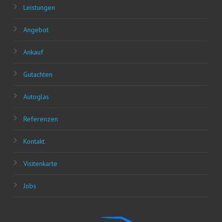
Leis­tun­gen
Ange­bot
Ankauf
Gut­ach­ten
Auto­glas
Refe­ren­zen
Kon­takt
Visi­ten­kar­te
Jobs