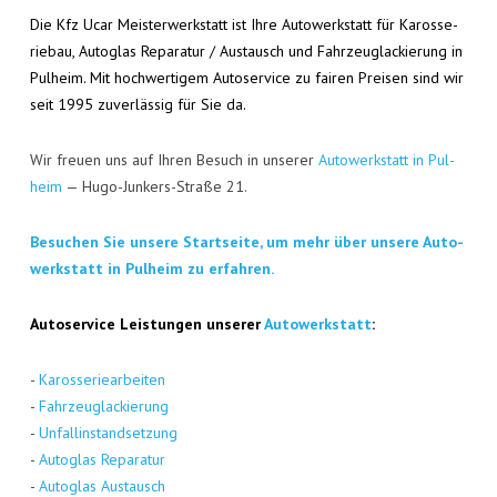
Die Kfz Ucar Meis­ter­werk­statt ist Ihre Auto­werk­statt für Karos­se­
rie­bau, Auto­glas Repa­ra­tur / Aus­tausch und Fahr­zeug­la­ckie­rung in
Pul­heim. Mit hoch­wer­ti­gem Auto­ser­vice zu fai­ren Prei­sen sind wir
seit 1995 zuver­läs­sig für Sie da.
Wir freu­en uns auf Ihren Besuch in unse­rer
Auto­werk­statt in Pul­
heim
— Hugo-Jun­kers-Stra­ße 21.
Besu­chen Sie unse­re Start­sei­te, um mehr über unse­re Auto­
werk­statt in Pul­heim zu erfahren.
Auto­ser­vice Leis­tun­gen unse­rer
Auto­werk­statt
:
-
Karos­se­rie­ar­bei­ten
-
Fahr­zeug­la­ckie­rung
-
Unfall­in­stand­set­zung
-
Auto­glas Repa­ra­tur
-
Auto­glas Aus­tausch