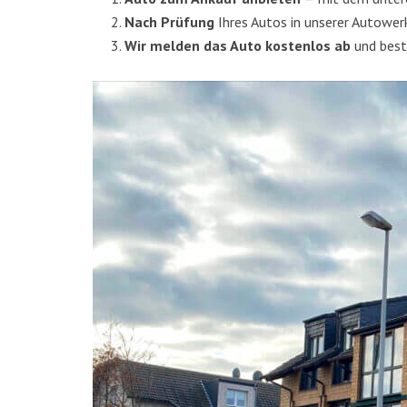
Nach Prü­fung
Ihres Autos in unse­rer Auto­wer
Wir mel­den das Auto kos­ten­los ab
und beste