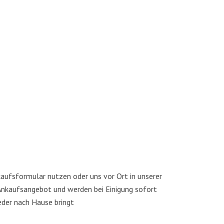
aufs­for­mu­lar nut­zen oder uns vor Ort in unse­rer
Ankaufs­an­ge­bot und wer­den bei Eini­gung sofort
ie­der nach Hau­se bringt