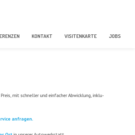
E­REN­ZEN
KON­TAKT
VISI­TEN­KAR­TE
JOBS
Preis, mit schnel­ler und ein­fa­cher Abwick­lung, inklu­
er­vice anfragen.
or Ort
in unse­rer Autowerkstatt