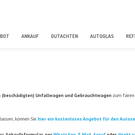
­BOT
ANKAUF
GUT­ACH­TEN
AUTO­GLAS
REF
(beschä­dig­ten) Unfall­wa­gen und Gebraucht­wa­gen
zum fai­ren 
 las­sen, kön­nen Sie
hier ein kos­ten­lo­ses Ange­bot für den Auto­s
ren
Ankaufs­for­mu­lar, per
Whats­App
,
E‑Mail
,
Anruf
oder
direkt v