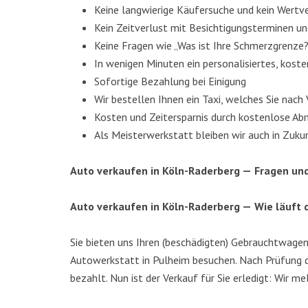
Kei­ne lang­wie­ri­ge Käu­fer­su­che und kein Wert­
Kein Zeit­ver­lust mit Besich­ti­gungs­ter­mi­nen 
Kei­ne Fra­gen wie „Was ist Ihre Schmerzgrenze
In weni­gen Minu­ten ein per­so­na­li­sier­tes, kos­
Sofor­ti­ge Bezah­lung bei Einigung
Wir bestel­len Ihnen ein Taxi, wel­ches Sie nach 
Kos­ten und Zeit­er­spar­nis durch kos­ten­lo­se 
Als Meis­ter­werk­statt blei­ben wir auch in Zuku
Auto ver­kau­fen in Köln-Rader­berg —
Fra­gen un
Auto ver­kau­fen in Köln-Rader­berg —
Wie läuft 
Sie bie­ten uns Ihren (beschä­dig­ten) Gebraucht­wa­ge
Auto­werk­statt in Pul­heim besu­chen. Nach Prü­fung d
bezahlt. Nun ist der Ver­kauf für Sie erle­digt: Wir m