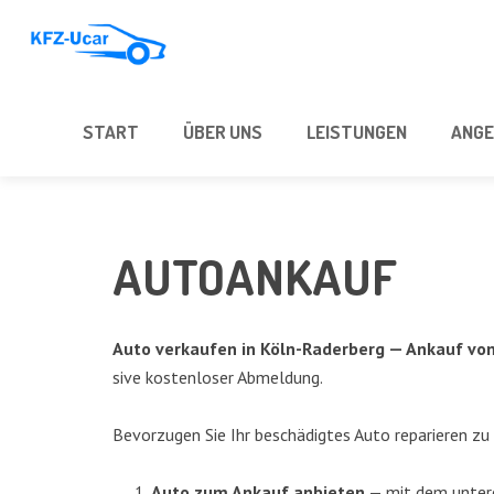
START
ÜBER UNS
LEIS­TUN­GEN
ANGE
AUTO­AN­KAUF
Auto ver­kau­fen in
Köln-Rader­berg
— Ankauf von 
si­ve kos­ten­lo­ser Abmel­dung.
Bevor­zu­gen Sie Ihr beschä­dig­tes Auto repa­rie­ren zu
Auto zum Ankauf anbie­ten
— mit dem unte­