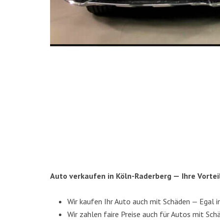
Auto ver­kau­fen in Köln-Rader­berg —
Ihre Vor­te
Wir kau­fen Ihr Auto auch mit Schä­den — Egal 
Wir zah­len fai­re Prei­se auch für Autos mit Schä