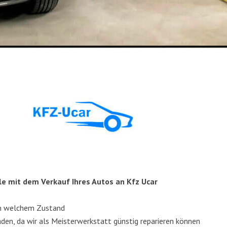
i­le mit dem Ver­kauf Ihres Autos an Kfz Ucar
in wel­chem Zustand
­den, da wir als Meis­ter­werk­statt güns­tig repa­rie­ren können