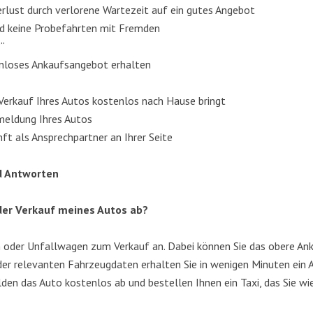
ver­lust durch ver­lo­re­ne War­te­zeit auf ein gutes Angebot
und kei­ne Pro­be­fahr­ten mit Fremden
?“
ten­lo­ses Ankaufs­an­ge­bot erhalten
Ver­kauf Ihres Autos kos­ten­los nach Hau­se bringt
Abmel­dung Ihres Autos
nft als Ansprech­part­ner an Ihrer Seite
d Antworten
der Ver­kauf mei­nes Autos ab?
n oder Unfall­wa­gen zum Ver­kauf an. Dabei kön­nen Sie das obe­re Ank
er rele­van­ten Fahr­zeug­da­ten erhal­ten Sie in weni­gen Minu­ten ein 
el­den das Auto kos­ten­los ab und bestel­len Ihnen ein Taxi, das Sie w