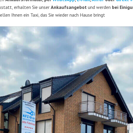
k­statt, erhal­ten Sie unser
Ankaufs­an­ge­bot
und wer­den
bei Eini­g
l­len Ihnen ein Taxi, das Sie wie­der nach Hau­se bringt