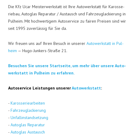
Die Kfz Ucar Meis­ter­werk­statt ist Ihre Auto­werk­statt für Karos­se­
rie­bau, Auto­glas Repa­ra­tur / Aus­tausch und Fahr­zeug­la­ckie­rung in
Pul­heim. Mit hoch­wer­ti­gem Auto­ser­vice zu fai­ren Prei­sen sind wir
seit 1995 zuver­läs­sig für Sie da.
Wir freu­en uns auf Ihren Besuch in unse­rer
Auto­werk­statt in Pul­
heim
— Hugo-Jun­kers-Stra­ße 21.
Besu­chen Sie unse­re Start­sei­te, um mehr über unse­re Auto­
werk­statt in Pul­heim zu erfahren.
Auto­ser­vice Leis­tun­gen unse­rer
Auto­werk­statt
:
-
Karos­se­rie­ar­bei­ten
-
Fahr­zeug­la­ckie­rung
-
Unfall­in­stand­set­zung
-
Auto­glas Repa­ra­tur
-
Auto­glas Aus­tausch