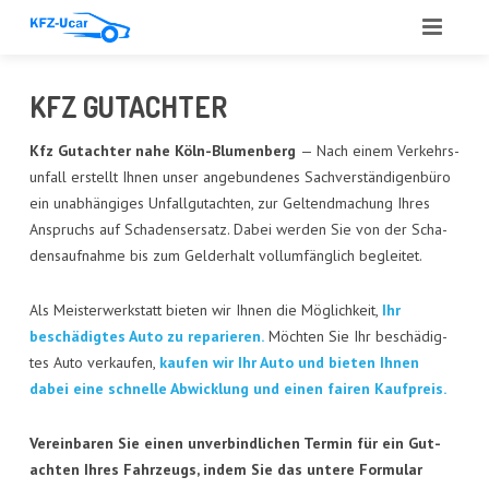
START
KFZ GUT­ACH­TER
ÜBER UNS
Kfz Gut­ach­ter nahe Köln-Blu­men­berg
— Nach einem Ver­kehrs­
un­fall erstellt Ihnen unser ange­bun­de­nes Sach­ver­stän­di­gen­bü­ro
LEIS­TUN­GEN
ein unab­hän­gi­ges Unfall­gut­ach­ten, zur Gel­tend­ma­chung Ihres
Anspruchs auf Scha­dens­er­satz. Dabei wer­den Sie von der Scha­
ANGE­BOT
dens­auf­nah­me bis zum Geld­erhalt voll­um­fäng­lich begleitet.
ANKAUF
Als Meis­ter­werk­statt bie­ten wir Ihnen die Mög­lich­keit,
Ihr
GUT­ACH­TEN
beschä­dig­tes Auto zu repa­rie­ren.
Möch­ten Sie Ihr beschä­dig­
tes Auto ver­kau­fen,
kau­fen wir Ihr Auto und bie­ten Ihnen
AUTO­GLAS
dabei eine schnel­le Abwick­lung und einen fai­ren Kaufpreis.
REFE­REN­ZEN
Ver­ein­ba­ren Sie einen unver­bind­li­chen Ter­min für ein Gut­
ach­ten Ihres Fahr­zeugs, indem Sie das unte­re For­mu­lar