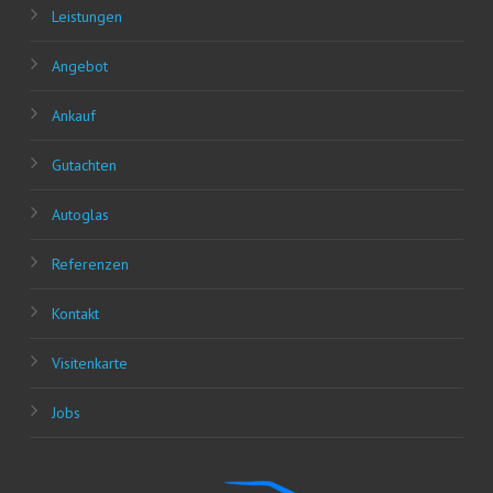
Leis­tun­gen
Ange­bot
Ankauf
Gut­ach­ten
Auto­glas
Refe­ren­zen
Kon­takt
Visi­ten­kar­te
Jobs