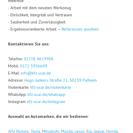
min­treue
- Arbeit mit dem neus­ten Werk­zeug
- Ehr­lich­keit, Inte­gri­tät und Ver­trau­en
- Sau­ber­keit und Zuver­läs­sig­keit
- Ergeb­nis­ori­en­tier­te Arbeit —
Refe­ren­zen ansehen
Kon­tak­tie­ren Sie uns:
Tele­fon:
02238 4619968
Mobil:
0172 5956649
E‑Mail:
info@kfz-ucar.de
Adres­se:
Hugo-Jun­kers-Stra­ße 21, 50259 Pul­heim
Visi­ten­kar­te:
kfz-ucar.de/visitenkarte
Whats­App:
kfz-ucar.de/whatsapp
Insta­gram:
kfz-ucar.de/instagram
Aus­wahl an Auto­mar­ken, die wir bedienen:
Alfa Romeo
,
Tes­la
,
Mitsu­bi­shi
,
Maz­da
,
Lexus
,
Kia
,
Jagu­ar
,
Hon­da
,