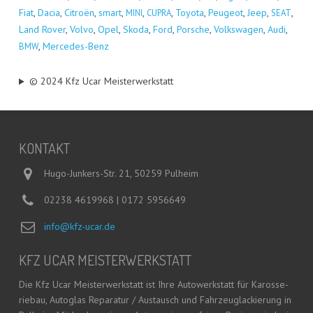
Fiat
,
Dacia
,
Citro­ën
,
smart
,
,
,
Toyo­ta
,
Peu­geot
,
Jeep
,
,
MINI
CUPRA
SEAT
Land Rover
,
Vol­vo
,
Opel
,
Sko­da
,
Ford
,
Por­sche
,
Volks­wa­gen
,
Audi
,
,
Mer­ce­des-Benz
BMW
© 2024 Kfz Ucar Meisterwerkstatt
KON­TAKT
Hugo-Junkers-Str. 21, 50259 Pulheim
02238 4619968 | 0172 5956649
info@kfz-ucar.de
KFZ UCAR MEISTERWERKSTATT
Die Kfz Ucar Meis­ter­werk­statt ist Ihre Auto­werk­statt für Karos­se­
rie­bau, Auto­glas Repa­ra­tur / Aus­tausch und Fahr­zeug­la­ckie­rung in