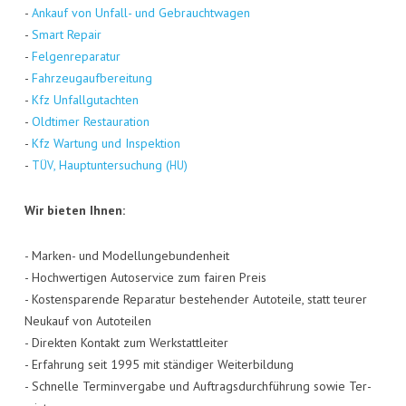
-
Ankauf von Unfall- und Gebraucht­wa­gen
-
Smart Repair
-
Fel­gen­re­pa­ra­tur
-
Fahr­zeug­auf­be­rei­tung
-
Kfz Unfall­gut­ach­ten
-
Old­ti­mer Restau­ra­ti­on
-
Kfz War­tung und Inspek­ti­on
-
, Haupt­un­ter­su­chung (
)
TÜV
HU
Wir bie­ten Ihnen:
- Mar­ken- und Model­lun­ge­bun­den­heit
- Hoch­wer­ti­gen Auto­ser­vice zum fai­ren Preis
- Kos­ten­spa­ren­de Repa­ra­tur bestehen­der Auto­tei­le, statt teu­rer
Neu­kauf von Auto­tei­len
- Direk­ten Kon­takt zum Werk­statt­lei­ter
- Erfah­rung seit 1995 mit stän­di­ger Wei­ter­bil­dung
- Schnel­le Ter­min­ver­ga­be und Auf­trags­durch­füh­rung sowie Ter­