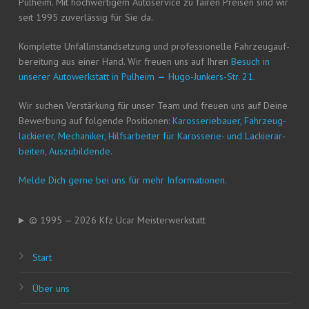
Pul­heim. Mit hoch­wer­ti­gem Auto­ser­vice zu fai­ren Prei­sen sind wir
seit 1995 zuver­läs­sig für Sie da.
Kom­plet­te Unfall­in­stand­set­zung und pro­fes­sio­nel­le Fahr­zeug­auf­
be­rei­tung aus einer Hand. Wir freu­en uns auf Ihren
Besuch in
unse­rer Auto­werk­statt in Pul­heim
—
Hugo-Jun­kers-Str. 21.
Wir suchen Ver­stär­kung für unser Team und freu­en uns auf Dei­ne
Bewer­bung auf fol­gen­de Posi­tio­nen:
Karos­se­rie­bau­er, Fahr­zeug­
la­ckie­rer, Mecha­ni­ker, Hilfs­ar­bei­ter für Karos­se­rie- und Lackier­ar­
bei­ten, Auszubildende.
Mel­de Dich ger­ne bei uns für mehr Informationen.
© 1995 — 2026 Kfz Ucar Meisterwerkstatt
Start
Über uns