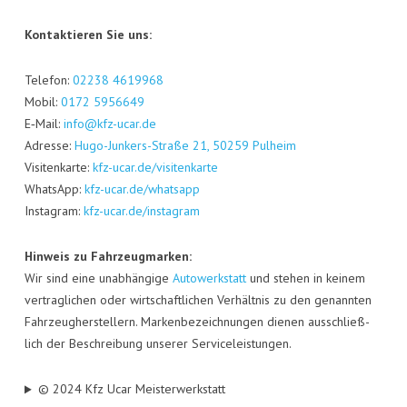
Kon­tak­tie­ren Sie uns:
Tele­fon:
02238 4619968
Mobil:
0172 5956649
E‑Mail:
info@kfz-ucar.de
Adres­se:
Hugo-Jun­kers-Stra­ße 21, 50259 Pul­heim
Visi­ten­kar­te:
kfz-ucar.de/visitenkarte
Whats­App:
kfz-ucar.de/whatsapp
Insta­gram:
kfz-ucar.de/instagram
Hin­weis zu Fahr­zeug­mar­ken:
Wir sind eine unab­hän­gi­ge
Auto­werk­statt
und ste­hen in kei­nem
ver­trag­li­chen oder wirt­schaft­li­chen Ver­hält­nis zu den genann­ten
Fahr­zeug­her­stel­lern. Mar­ken­be­zeich­nun­gen die­nen aus­schließ­
lich der Beschrei­bung unse­rer Serviceleistungen.
© 2024 Kfz Ucar Meisterwerkstatt