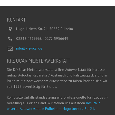
KON­TAKT
Hugo-Junkers-Str. 21, 50259 Pulheim
02238 4619968 | 0172 5956649
info@kfz-ucar.de
KFZ UCAR MEISTERWERKSTATT
Die Kfz Ucar Meis­ter­werk­statt ist Ihre Auto­werk­statt für Karos­se­
rie­bau, Auto­glas Repa­ra­tur / Aus­tausch und Fahr­zeug­la­ckie­rung in
Pul­heim. Mit hoch­wer­ti­gem Auto­ser­vice zu fai­ren Prei­sen sind wir
seit 1995 zuver­läs­sig für Sie da.
Kom­plet­te Unfall­in­stand­set­zung und pro­fes­sio­nel­le Fahr­zeug­auf­
be­rei­tung aus einer Hand. Wir freu­en uns auf Ihren
Besuch in
unse­rer Auto­werk­statt in Pul­heim
—
Hugo-Jun­kers-Str. 21.