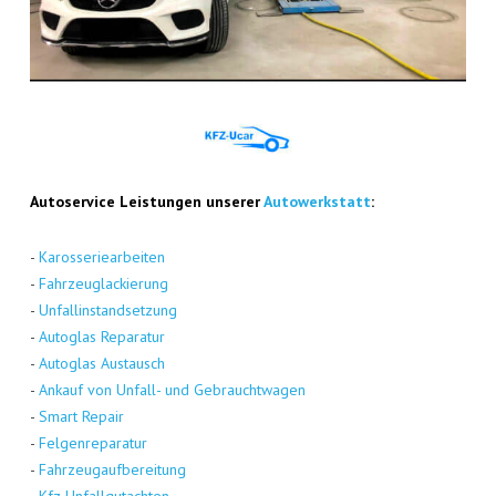
Auto­ser­vice Leis­tun­gen unse­rer
Auto­werk­statt
:
-
Karos­se­rie­ar­bei­ten
-
Fahr­zeug­la­ckie­rung
-
Unfall­in­stand­set­zung
-
Auto­glas Repa­ra­tur
-
Auto­glas Aus­tausch
-
Ankauf von Unfall- und Gebraucht­wa­gen
-
Smart Repair
-
Fel­gen­re­pa­ra­tur
-
Fahr­zeug­auf­be­rei­tung