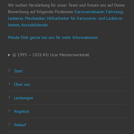
Wir suchen Ver­stär­kung für unser Team und freu­en uns auf Dei­ne
Bewer­bung auf fol­gen­de Posi­tio­nen:
Karos­se­rie­bau­er, Fahr­zeug­
la­ckie­rer, Mecha­ni­ker, Hilfs­ar­bei­ter für Karos­se­rie- und Lackier­ar­
bei­ten, Auszubildende.
Mel­de Dich ger­ne bei uns für mehr Informationen.
© 1995 — 2026 Kfz Ucar Meisterwerkstatt
Start
Über uns
Leis­tun­gen
Ange­bot
Ankauf