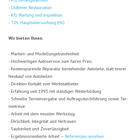
-
Kfz Unfall­gut­ach­ten
-
Old­ti­mer Restau­ra­ti­on
-
Kfz War­tung und Inspek­ti­on
-
, Haupt­un­ter­su­chung (
)
TÜV
HU
Wir bie­ten Ihnen:
- Mar­ken- und Model­lun­ge­bun­den­heit
- Hoch­wer­ti­gen Auto­ser­vice zum fai­ren Preis
- Kos­ten­spa­ren­de Repa­ra­tur bestehen­der Auto­tei­le, statt teu­rer
Neu­kauf von Auto­tei­len
- Direk­ten Kon­takt zum Werk­statt­lei­ter
- Erfah­rung seit 1995 mit stän­di­ger Wei­ter­bil­dung
- Schnel­le Ter­min­ver­ga­be und Auf­trags­durch­füh­rung sowie Ter­
min­treue
- Arbeit mit dem neus­ten Werk­zeug
- Ehr­lich­keit, Inte­gri­tät und Ver­trau­en
- Sau­ber­keit und Zuver­läs­sig­keit
- Ergeb­nis­ori­en­tier­te Arbeit —
Refe­ren­zen ansehen