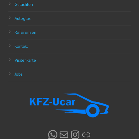
Gut­ach­ten
Auto­glas
Refe­ren­zen
Kon­takt
Visi­ten­kar­te
Jobs
WhatsApp
E-Mail
Instagram
Link