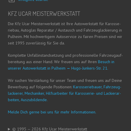
KFZ UCAR MEISTERWERKSTATT
Die Kfz Ucar Meis­ter­werk­statt ist Ihre Auto­werk­statt für Karos­se­
rie­bau, Auto­glas Repa­ra­tur / Aus­tausch und Fahr­zeug­la­ckie­rung in
Pul­heim. Mit hoch­wer­ti­gem Auto­ser­vice zu fai­ren Prei­sen sind wir
seit 1995 zuver­läs­sig für Sie da.
Kom­plet­te Unfall­in­stand­set­zung und pro­fes­sio­nel­le Fahr­zeug­auf­
be­rei­tung aus einer Hand. Wir freu­en uns auf Ihren
Besuch in
unse­rer Auto­werk­statt in Pul­heim
—
Hugo-Jun­kers-Str. 21.
Wir suchen Ver­stär­kung für unser Team und freu­en uns auf Dei­ne
Bewer­bung auf fol­gen­de Posi­tio­nen:
Karos­se­rie­bau­er, Fahr­zeug­
la­ckie­rer, Mecha­ni­ker, Hilfs­ar­bei­ter für Karos­se­rie- und Lackier­ar­
bei­ten, Auszubildende.
Mel­de Dich ger­ne bei uns für mehr Informationen.
© 1995 — 2026 Kfz Ucar Meisterwerkstatt