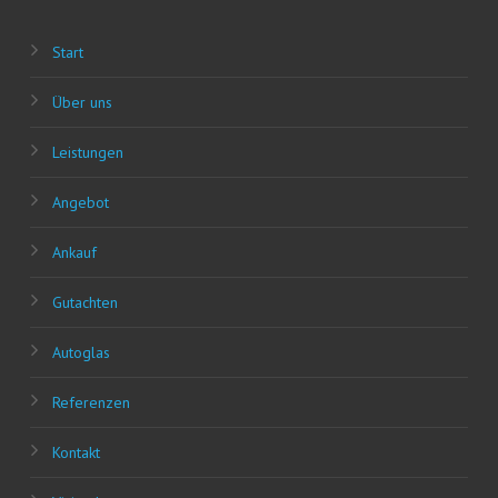
Start
Über uns
Leis­tun­gen
Ange­bot
Ankauf
Gut­ach­ten
Auto­glas
Refe­ren­zen
Kon­takt