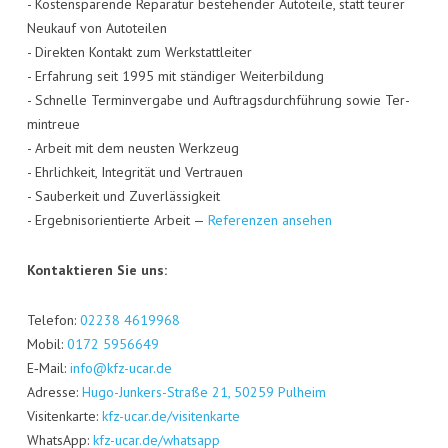
- Kos­ten­spa­ren­de Repa­ra­tur bestehen­der Auto­tei­le, statt teu­rer
Neu­kauf von Auto­tei­len
- Direk­ten Kon­takt zum Werk­statt­lei­ter
- Erfah­rung seit 1995 mit stän­di­ger Wei­ter­bil­dung
- Schnel­le Ter­min­ver­ga­be und Auf­trags­durch­füh­rung sowie Ter­
min­treue
- Arbeit mit dem neus­ten Werk­zeug
- Ehr­lich­keit, Inte­gri­tät und Ver­trau­en
- Sau­ber­keit und Zuver­läs­sig­keit
- Ergeb­nis­ori­en­tier­te Arbeit —
Refe­ren­zen ansehen
Kon­tak­tie­ren Sie uns:
Tele­fon:
02238 4619968
Mobil:
0172 5956649
E‑Mail:
info@kfz-ucar.de
Adres­se:
Hugo-Jun­kers-Stra­ße 21, 50259 Pul­heim
Visi­ten­kar­te:
kfz-ucar.de/visitenkarte
Whats­App:
kfz-ucar.de/whatsapp