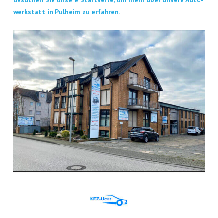
Besu­chen Sie unse­re Start­sei­te, um mehr über unse­re Auto­
werk­statt in Pul­heim zu erfahren.