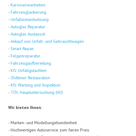
-
Karos­se­rie­ar­bei­ten
-
Fahr­zeug­la­ckie­rung
-
Unfall­in­stand­set­zung
-
Auto­glas Repa­ra­tur
-
Auto­glas Aus­tausch
-
Ankauf von Unfall- und Gebraucht­wa­gen
-
Smart Repair
-
Fel­gen­re­pa­ra­tur
-
Fahr­zeug­auf­be­rei­tung
-
Kfz Unfall­gut­ach­ten
-
Old­ti­mer Restau­ra­ti­on
-
Kfz War­tung und Inspek­ti­on
-
, Haupt­un­ter­su­chung (
)
TÜV
HU
Wir bie­ten Ihnen:
- Mar­ken- und Model­lun­ge­bun­den­heit
- Hoch­wer­ti­gen Auto­ser­vice zum fai­ren Preis