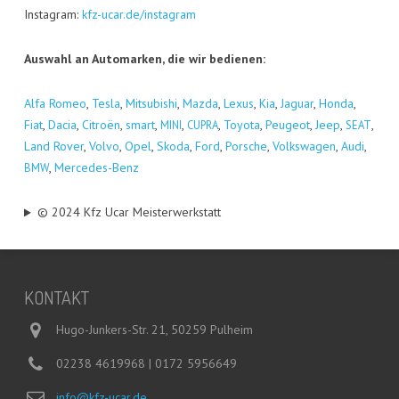
Insta­gram:
kfz-ucar.de/instagram
Aus­wahl an Auto­mar­ken, die wir bedienen:
Alfa Romeo
,
Tes­la
,
Mitsu­bi­shi
,
Maz­da
,
Lexus
,
Kia
,
Jagu­ar
,
Hon­da
,
Fiat
,
Dacia
,
Citro­ën
,
smart
,
,
,
Toyo­ta
,
Peu­geot
,
Jeep
,
,
MINI
CUPRA
SEAT
Land Rover
,
Vol­vo
,
Opel
,
Sko­da
,
Ford
,
Por­sche
,
Volks­wa­gen
,
Audi
,
,
Mer­ce­des-Benz
BMW
© 2024 Kfz Ucar Meisterwerkstatt
KON­TAKT
Hugo-Junkers-Str. 21, 50259 Pulheim
02238 4619968 | 0172 5956649
info@kfz-ucar.de