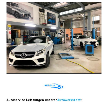
Auto­ser­vice Leis­tun­gen unse­rer
Auto­werk­statt
: