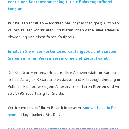
KON­TAKT
oder einen Kos­ten­vor­anschlag für die Fahr­zeug­auf­be­rei­
tung an.
VISI­TEN­KAR­TE
Wir kau­fen Ihr Auto
— Möch­ten Sie Ihr (beschä­dig­tes) Auto ver­
JOBS
kau­fen, kau­fen wir Ihr Auto und bie­ten Ihnen dabei eine schnel­le
Abwick­lung und einen fai­ren Kaufpreis.
Erhal­ten Sie unser kos­ten­lo­ses Kauf­an­ge­bot und erzie­len
Sie einen fai­ren Ver­kaufs­preis ohne viel Zeitaufwand.
Die Kfz Ucar Meis­ter­werk­statt ist Ihre Auto­werk­statt für Karos­se­
rie­bau, Auto­glas Repa­ra­tur / Aus­tausch und Fahr­zeug­la­ckie­rung in
Pul­heim. Mit hoch­wer­ti­gem Auto­ser­vice zu fai­ren Prei­sen sind wir
seit 1995 zuver­läs­sig für Sie da.
Wir freu­en uns auf Ihren Besuch in unse­rer
Auto­werk­statt in Pul­
heim
— Hugo-Jun­kers-Stra­ße 21.