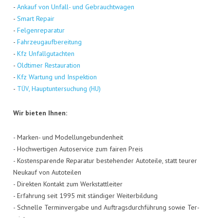
-
Ankauf von Unfall- und Gebraucht­wa­gen
-
Smart Repair
-
Fel­gen­re­pa­ra­tur
-
Fahr­zeug­auf­be­rei­tung
-
Kfz Unfall­gut­ach­ten
-
Old­ti­mer Restau­ra­ti­on
-
Kfz War­tung und Inspek­ti­on
-
, Haupt­un­ter­su­chung (
)
TÜV
HU
Wir bie­ten Ihnen:
- Mar­ken- und Model­lun­ge­bun­den­heit
- Hoch­wer­ti­gen Auto­ser­vice zum fai­ren Preis
- Kos­ten­spa­ren­de Repa­ra­tur bestehen­der Auto­tei­le, statt teu­rer
Neu­kauf von Auto­tei­len
- Direk­ten Kon­takt zum Werk­statt­lei­ter
- Erfah­rung seit 1995 mit stän­di­ger Wei­ter­bil­dung
- Schnel­le Ter­min­ver­ga­be und Auf­trags­durch­füh­rung sowie Ter­