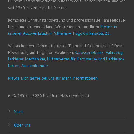
Pul­heim. Mit hoch­wer­ti­gem Auto­ser­vice zu fai­ren Prei­sen sind wir
seit 1995 zuver­läs­sig für Sie da.
Kom­plet­te Unfall­in­stand­set­zung und pro­fes­sio­nel­le Fahr­zeug­auf­
be­rei­tung aus einer Hand. Wir freu­en uns auf Ihren
Besuch in
unse­rer Auto­werk­statt in Pul­heim
—
Hugo-Jun­kers-Str. 21.
Wir suchen Ver­stär­kung für unser Team und freu­en uns auf Dei­ne
Bewer­bung auf fol­gen­de Posi­tio­nen:
Karos­se­rie­bau­er, Fahr­zeug­
la­ckie­rer, Mecha­ni­ker, Hilfs­ar­bei­ter für Karos­se­rie- und Lackier­ar­
bei­ten, Auszubildende.
Mel­de Dich ger­ne bei uns für mehr Informationen.
© 1995 — 2026 Kfz Ucar Meisterwerkstatt
Start
Über uns