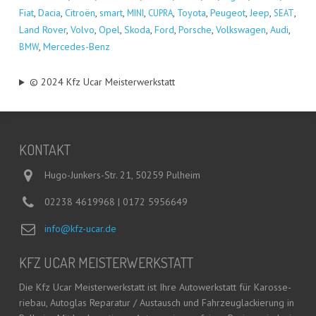
Fiat
,
Dacia
,
Citro­ën
,
smart
,
,
,
Toyo­ta
,
Peu­geot
,
Jeep
,
,
MINI
CUPRA
SEAT
Land Rover
,
Vol­vo
,
Opel
,
Sko­da
,
Ford
,
Por­sche
,
Volks­wa­gen
,
Audi
,
,
Mer­ce­des-Benz
BMW
© 2024 Kfz Ucar Meisterwerkstatt
KON­TAKT
Hugo-Junkers-Str. 21, 50259 Pulheim
02238 4619968 | 0172 5956649
info@kfz-ucar.de
KFZ UCAR MEISTERWERKSTATT
Die Kfz Ucar Meis­ter­werk­statt ist Ihre Auto­werk­statt für Karos­se­
rie­bau, Auto­glas Repa­ra­tur / Aus­tausch und Fahr­zeug­la­ckie­rung in