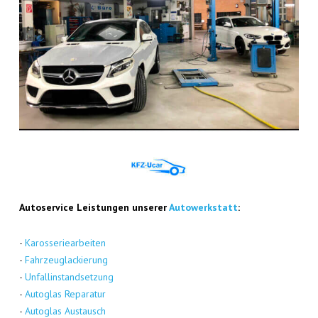
Auto­ser­vice Leis­tun­gen unse­rer
Auto­werk­statt
:
-
Karos­se­rie­ar­bei­ten
-
Fahr­zeug­la­ckie­rung
-
Unfall­in­stand­set­zung
-
Auto­glas Repa­ra­tur
-
Auto­glas Aus­tausch