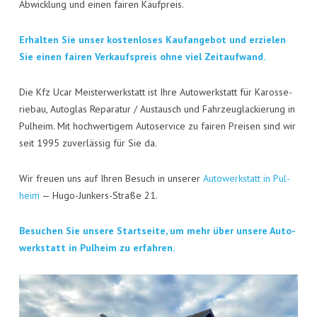
KON­TAKT
Abwick­lung und einen fai­ren Kaufpreis.
VISI­TEN­KAR­TE
Erhal­ten Sie unser kos­ten­lo­ses Kauf­an­ge­bot und erzie­len
Sie einen fai­ren Ver­kaufs­preis ohne viel Zeitaufwand.
JOBS
Die Kfz Ucar Meis­ter­werk­statt ist Ihre Auto­werk­statt für Karos­se­
rie­bau, Auto­glas Repa­ra­tur / Aus­tausch und Fahr­zeug­la­ckie­rung in
Pul­heim. Mit hoch­wer­ti­gem Auto­ser­vice zu fai­ren Prei­sen sind wir
seit 1995 zuver­läs­sig für Sie da.
Wir freu­en uns auf Ihren Besuch in unse­rer
Auto­werk­statt in Pul­
heim
— Hugo-Jun­kers-Stra­ße 21.
Besu­chen Sie unse­re Start­sei­te, um mehr über unse­re Auto­
werk­statt in Pul­heim zu erfahren.