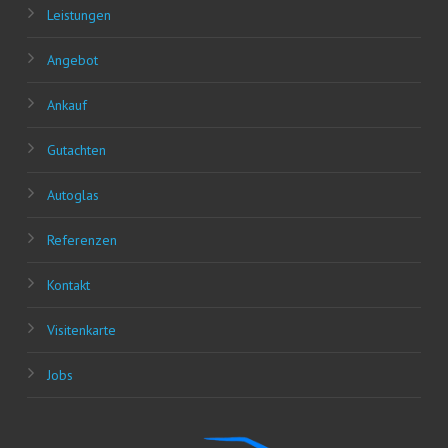
Leis­tun­gen
Ange­bot
Ankauf
Gut­ach­ten
Auto­glas
Refe­ren­zen
Kon­takt
Visi­ten­kar­te
Jobs