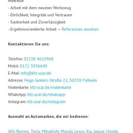
min­treue
- Arbeit mit dem neus­ten Werk­zeug
- Ehr­lich­keit, Inte­gri­tät und Ver­trau­en
- Sau­ber­keit und Zuver­läs­sig­keit
- Ergeb­nis­ori­en­tier­te Arbeit —
Refe­ren­zen ansehen
Kon­tak­tie­ren Sie uns:
Tele­fon:
02238 4619968
Mobil:
0172 5956649
E‑Mail:
info@kfz-ucar.de
Adres­se:
Hugo-Jun­kers-Stra­ße 21, 50259 Pul­heim
Visi­ten­kar­te:
kfz-ucar.de/visitenkarte
Whats­App:
kfz-ucar.de/whatsapp
Insta­gram:
kfz-ucar.de/instagram
Aus­wahl an Auto­mar­ken, die wir bedienen:
Alfa Romeo
,
Tes­la
,
Mitsu­bi­shi
,
Maz­da
,
Lexus
,
Kia
,
Jagu­ar
,
Hon­da
,