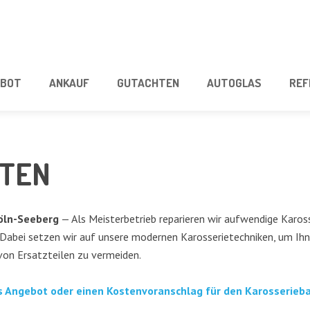
­BOT
ANKAUF
GUT­ACH­TEN
AUTO­GLAS
REF
I­TEN
Köln-See­berg
— Als Meis­ter­be­trieb repa­rie­ren wir auf­wen­di­ge Karos­
abei set­zen wir auf unse­re moder­nen Karos­se­rie­tech­ni­ken, um Ihnen 
von Ersatz­tei­len zu vermeiden.
hes Ange­bot oder einen Kos­ten­vor­anschlag für den Karos­se­rie­b