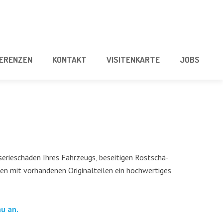
E­REN­ZEN
KON­TAKT
VISI­TEN­KAR­TE
JOBS
se­rie­schä­den Ihres Fahr­zeugs, besei­ti­gen Rost­schä­
mit vor­han­de­nen Ori­gi­nal­tei­len ein hoch­wer­ti­ges
au an.