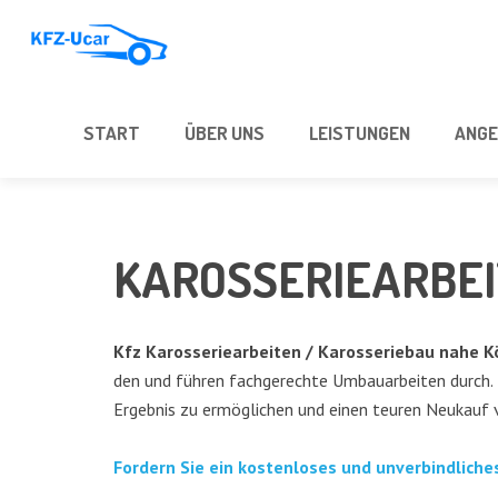
START
ÜBER UNS
LEIS­TUN­GEN
ANGE
KAROS­SE­RIE­AR­BE
Kfz Karos­se­rie­ar­bei­ten / Karos­se­rie­bau nahe 
den und füh­ren fach­ge­rech­te Umbau­ar­bei­ten durch. D
Ergeb­nis zu ermög­li­chen und einen teu­ren Neu­kauf 
For­dern Sie ein kos­ten­lo­ses und unver­bind­li­c