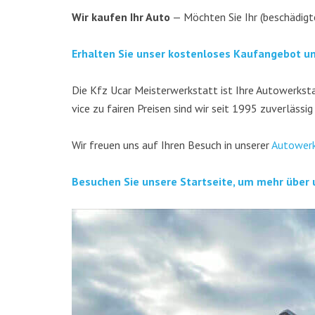
Wir kau­fen Ihr Auto
— Möch­ten Sie Ihr (beschä­dig­t
Erhal­ten Sie unser kos­ten­lo­ses Kauf­an­ge­bot u
Die Kfz Ucar Meis­ter­werk­statt ist Ihre Auto­werk­stat
vice zu fai­ren Prei­sen sind wir seit 1995 zuver­läs­sig
Wir freu­en uns auf Ihren Besuch in unse­rer
Auto­werk
Besu­chen Sie unse­re Start­sei­te, um mehr über 