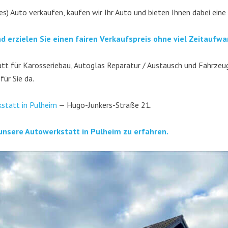
es) Auto ver­kau­fen, kau­fen wir Ihr Auto und bie­ten Ihnen dabei eine
nd erzie­len Sie einen fai­ren Ver­kaufs­preis ohne viel Zeitaufwa
t für Karos­se­rie­bau, Auto­glas Repa­ra­tur / Aus­tausch und Fahr­zeug­
 für Sie da.
­statt in Pul­heim
— Hugo-Jun­kers-Stra­ße 21.
unse­re Auto­werk­statt in Pul­heim zu erfahren.