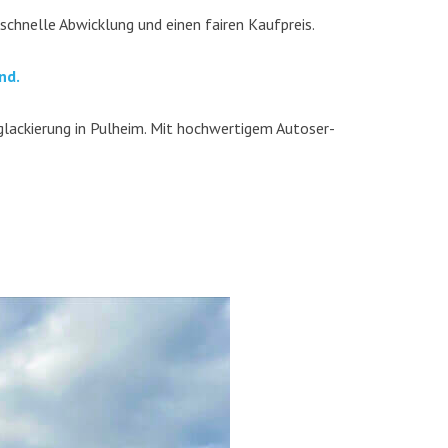
 schnel­le Abwick­lung und einen fai­ren Kaufpreis.
nd.
la­ckie­rung in Pul­heim. Mit hoch­wer­ti­gem Auto­ser­