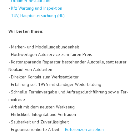
-
Old­ti­mer Restau­ra­ti­on
-
Kfz War­tung und Inspek­ti­on
-
, Haupt­un­ter­su­chung (
)
TÜV
HU
Wir bie­ten Ihnen:
- Mar­ken- und Model­lun­ge­bun­den­heit
- Hoch­wer­ti­gen Auto­ser­vice zum fai­ren Preis
- Kos­ten­spa­ren­de Repa­ra­tur bestehen­der Auto­tei­le, statt teu­rer
Neu­kauf von Auto­tei­len
- Direk­ten Kon­takt zum Werk­statt­lei­ter
- Erfah­rung seit 1995 mit stän­di­ger Wei­ter­bil­dung
- Schnel­le Ter­min­ver­ga­be und Auf­trags­durch­füh­rung sowie Ter­
min­treue
- Arbeit mit dem neus­ten Werk­zeug
- Ehr­lich­keit, Inte­gri­tät und Ver­trau­en
- Sau­ber­keit und Zuver­läs­sig­keit
- Ergeb­nis­ori­en­tier­te Arbeit —
Refe­ren­zen ansehen