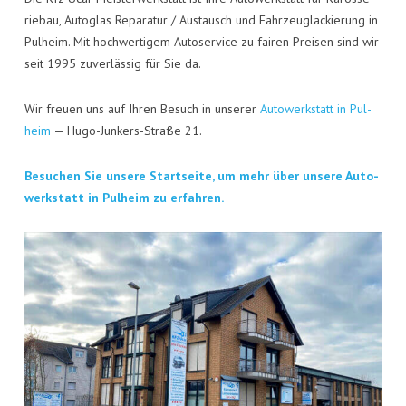
rie­bau, Auto­glas Repa­ra­tur / Aus­tausch und Fahr­zeug­la­ckie­rung in
Pul­heim. Mit hoch­wer­ti­gem Auto­ser­vice zu fai­ren Prei­sen sind wir
seit 1995 zuver­läs­sig für Sie da.
Wir freu­en uns auf Ihren Besuch in unse­rer
Auto­werk­statt in Pul­
heim
— Hugo-Jun­kers-Stra­ße 21.
Besu­chen Sie unse­re Start­sei­te, um mehr über unse­re Auto­
werk­statt in Pul­heim zu erfahren.