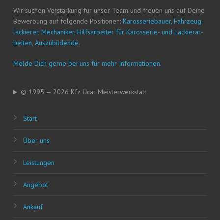
Wir suchen Ver­stär­kung für unser Team und freu­en uns auf Dei­ne
Bewer­bung auf fol­gen­de Posi­tio­nen:
Karos­se­rie­bau­er, Fahr­zeug­
la­ckie­rer, Mecha­ni­ker, Hilfs­ar­bei­ter für Karos­se­rie- und Lackier­ar­
bei­ten, Auszubildende.
Mel­de Dich ger­ne bei uns für mehr Informationen.
© 1995 — 2026 Kfz Ucar Meisterwerkstatt
Start
Über uns
Leis­tun­gen
Ange­bot
Ankauf