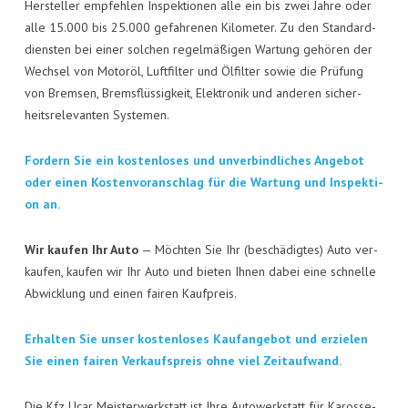
KON­TAKT
Her­stel­ler emp­feh­len Inspek­tio­nen alle ein bis zwei Jah­re oder
alle 15.000 bis 25.000 gefah­re­nen Kilo­me­ter. Zu den Stan­dard­
VISI­TEN­KAR­TE
diens­ten bei einer sol­chen regel­mä­ßi­gen War­tung gehö­ren der
Wech­sel von Motor­öl, Luft­fil­ter und Ölfil­ter sowie die Prü­fung
JOBS
von Brem­sen, Brems­flüs­sig­keit, Elek­tro­nik und ande­ren sicher­
heits­re­le­van­ten Systemen.
For­dern Sie ein kos­ten­lo­ses und unver­bind­li­ches Ange­bot
oder einen Kos­ten­vor­anschlag für die War­tung und Inspek­ti­
on an.
Wir kau­fen Ihr Auto
— Möch­ten Sie Ihr (beschä­dig­tes) Auto ver­
kau­fen, kau­fen wir Ihr Auto und bie­ten Ihnen dabei eine schnel­le
Abwick­lung und einen fai­ren Kaufpreis.
Erhal­ten Sie unser kos­ten­lo­ses Kauf­an­ge­bot und erzie­len
Sie einen fai­ren Ver­kaufs­preis ohne viel Zeitaufwand.
Die Kfz Ucar Meis­ter­werk­statt ist Ihre Auto­werk­statt für Karos­se­