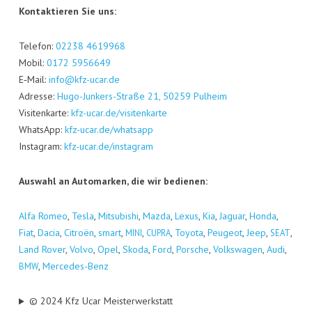
Kon­tak­tie­ren Sie uns:
Tele­fon:
02238 4619968
Mobil:
0172 5956649
E‑Mail:
info@kfz-ucar.de
Adres­se:
Hugo-Jun­kers-Stra­ße 21, 50259 Pul­heim
Visi­ten­kar­te:
kfz-ucar.de/visitenkarte
Whats­App:
kfz-ucar.de/whatsapp
Insta­gram:
kfz-ucar.de/instagram
Aus­wahl an Auto­mar­ken, die wir bedienen:
Alfa Romeo
,
Tes­la
,
Mitsu­bi­shi
,
Maz­da
,
Lexus
,
Kia
,
Jagu­ar
,
Hon­da
,
Fiat
,
Dacia
,
Citro­ën
,
smart
,
,
,
Toyo­ta
,
Peu­geot
,
Jeep
,
,
MINI
CUPRA
SEAT
Land Rover
,
Vol­vo
,
Opel
,
Sko­da
,
Ford
,
Por­sche
,
Volks­wa­gen
,
Audi
,
,
Mer­ce­des-Benz
BMW
© 2024 Kfz Ucar Meisterwerkstatt