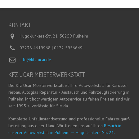
KON­TAKT
Hugo-Junkers-Str. 21, 50259 Pulheim
02238 4619968 | 0172 5956649
info@kfz-ucar.de
KFZ UCAR MEISTERWERKSTATT
Die Kfz Ucar Meis­ter­werk­statt ist Ihre Auto­werk­statt für Karos­se­
rie­bau, Auto­glas Repa­ra­tur / Aus­tausch und Fahr­zeug­la­ckie­rung in
Pul­heim. Mit hoch­wer­ti­gem Auto­ser­vice zu fai­ren Prei­sen sind wir
seit 1995 zuver­läs­sig für Sie da.
Kom­plet­te Unfall­in­stand­set­zung und pro­fes­sio­nel­le Fahr­zeug­auf­
be­rei­tung aus einer Hand. Wir freu­en uns auf Ihren
Besuch in
unse­rer Auto­werk­statt in Pul­heim
—
Hugo-Jun­kers-Str. 21.