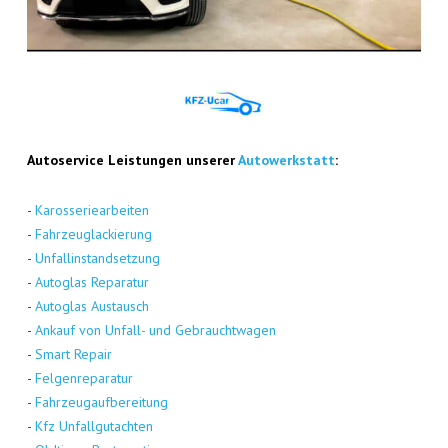
Auto­ser­vice Leis­tun­gen unse­rer
Auto­werk­statt
:
-
Karos­se­rie­ar­bei­ten
-
Fahr­zeug­la­ckie­rung
-
Unfall­in­stand­set­zung
-
Auto­glas Repa­ra­tur
-
Auto­glas Aus­tausch
-
Ankauf von Unfall- und Gebraucht­wa­gen
-
Smart Repair
-
Fel­gen­re­pa­ra­tur
-
Fahr­zeug­auf­be­rei­tung
-
Kfz Unfall­gut­ach­ten