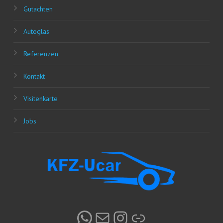
Gut­ach­ten
Auto­glas
Refe­ren­zen
Kon­takt
Visi­ten­kar­te
Jobs
WhatsApp
E-Mail
Instagram
Link