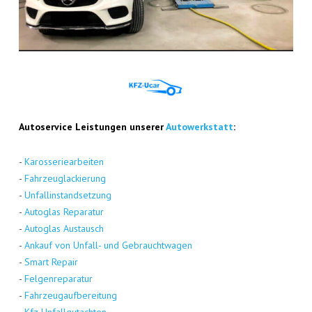
Auto­ser­vice Leis­tun­gen unse­rer
Auto­werk­statt
:
-
Karos­se­rie­ar­bei­ten
-
Fahr­zeug­la­ckie­rung
-
Unfall­in­stand­set­zung
-
Auto­glas Repa­ra­tur
-
Auto­glas Aus­tausch
-
Ankauf von Unfall- und Gebraucht­wa­gen
-
Smart Repair
-
Fel­gen­re­pa­ra­tur
-
Fahr­zeug­auf­be­rei­tung