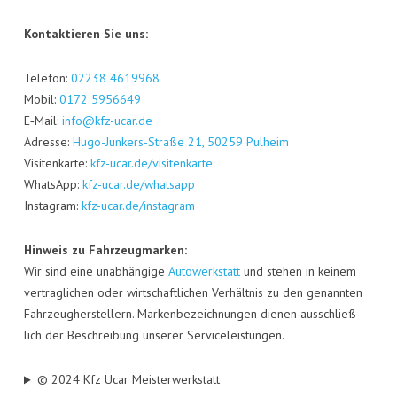
Kon­tak­tie­ren Sie uns:
Tele­fon:
02238 4619968
Mobil:
0172 5956649
E‑Mail:
info@kfz-ucar.de
Adres­se:
Hugo-Jun­kers-Stra­ße 21, 50259 Pul­heim
Visi­ten­kar­te:
kfz-ucar.de/visitenkarte
Whats­App:
kfz-ucar.de/whatsapp
Insta­gram:
kfz-ucar.de/instagram
Hin­weis zu Fahr­zeug­mar­ken:
Wir sind eine unab­hän­gi­ge
Auto­werk­statt
und ste­hen in kei­nem
ver­trag­li­chen oder wirt­schaft­li­chen Ver­hält­nis zu den genann­ten
Fahr­zeug­her­stel­lern. Mar­ken­be­zeich­nun­gen die­nen aus­schließ­
lich der Beschrei­bung unse­rer Serviceleistungen.
© 2024 Kfz Ucar Meisterwerkstatt