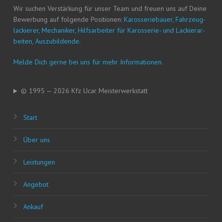
Wir suchen Ver­stär­kung für unser Team und freu­en uns auf Dei­ne
Bewer­bung auf fol­gen­de Posi­tio­nen:
Karos­se­rie­bau­er, Fahr­zeug­
la­ckie­rer, Mecha­ni­ker, Hilfs­ar­bei­ter für Karos­se­rie- und Lackier­ar­
bei­ten, Auszubildende.
Mel­de Dich ger­ne bei uns für mehr Informationen.
© 1995 — 2026 Kfz Ucar Meisterwerkstatt
Start
Über uns
Leis­tun­gen
Ange­bot
Ankauf