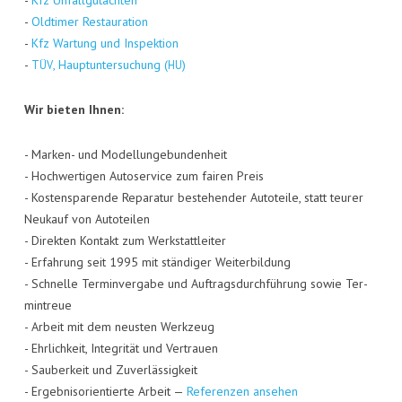
-
Kfz Unfall­gut­ach­ten
-
Old­ti­mer Restau­ra­ti­on
-
Kfz War­tung und Inspek­ti­on
-
, Haupt­un­ter­su­chung (
)
TÜV
HU
Wir bie­ten Ihnen:
- Mar­ken- und Model­lun­ge­bun­den­heit
- Hoch­wer­ti­gen Auto­ser­vice zum fai­ren Preis
- Kos­ten­spa­ren­de Repa­ra­tur bestehen­der Auto­tei­le, statt teu­rer
Neu­kauf von Auto­tei­len
- Direk­ten Kon­takt zum Werk­statt­lei­ter
- Erfah­rung seit 1995 mit stän­di­ger Wei­ter­bil­dung
- Schnel­le Ter­min­ver­ga­be und Auf­trags­durch­füh­rung sowie Ter­
min­treue
- Arbeit mit dem neus­ten Werk­zeug
- Ehr­lich­keit, Inte­gri­tät und Ver­trau­en
- Sau­ber­keit und Zuver­läs­sig­keit
- Ergeb­nis­ori­en­tier­te Arbeit —
Refe­ren­zen ansehen