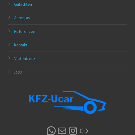
Gut­ach­ten
Auto­glas
Refe­ren­zen
Kon­takt
Visi­ten­kar­te
Jobs
WhatsApp
E-Mail
Instagram
Link