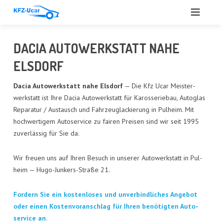
START
DACIA AUTO­WERK­STATT NAHE
ÜBER UNS
ELSDORF
LEIS­TUN­GEN
Dacia Auto­werk­statt nahe Els­dorf
— Die Kfz Ucar Meis­ter­
werk­statt ist Ihre Dacia Auto­werk­statt für Karos­se­rie­bau, Auto­glas
ANGE­BOT
Repa­ra­tur / Aus­tausch und Fahr­zeug­la­ckie­rung in Pul­heim. Mit
hoch­wer­ti­gem Auto­ser­vice zu fai­ren Prei­sen sind wir seit 1995
ANKAUF
zuver­läs­sig für Sie da.
GUT­ACH­TEN
Wir freu­en uns auf Ihren Besuch in unse­rer Auto­werk­statt in Pul­
heim — Hugo-Jun­kers-Stra­ße 21.
AUTO­GLAS
For­dern Sie ein kos­ten­lo­ses und unver­bind­li­ches Ange­bot
REFE­REN­ZEN
oder einen Kos­ten­vor­anschlag für Ihren benö­tig­ten Auto­
ser­vice an.