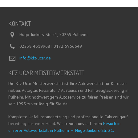
KON­TAKT
Hugo-Junkers-Str. 21, 50259 Pulheim
02238 4619968 | 0172 5956649
info@kfz-ucar.de
KFZ UCAR MEISTERWERKSTATT
Die Kfz Ucar Meis­ter­werk­statt ist Ihre Auto­werk­statt für Karos­se­
rie­bau, Auto­glas Repa­ra­tur / Aus­tausch und Fahr­zeug­la­ckie­rung in
Pul­heim. Mit hoch­wer­ti­gem Auto­ser­vice zu fai­ren Prei­sen sind wir
seit 1995 zuver­läs­sig für Sie da.
Kom­plet­te Unfall­in­stand­set­zung und pro­fes­sio­nel­le Fahr­zeug­auf­
be­rei­tung aus einer Hand. Wir freu­en uns auf Ihren
Besuch in
unse­rer Auto­werk­statt in Pul­heim
—
Hugo-Jun­kers-Str. 21.