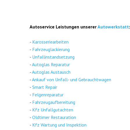
Auto­ser­vice Leis­tun­gen unse­rer
Auto­werk­statt
:
-
Karos­se­rie­ar­bei­ten
-
Fahr­zeug­la­ckie­rung
-
Unfall­in­stand­set­zung
-
Auto­glas Repa­ra­tur
-
Auto­glas Aus­tausch
-
Ankauf von Unfall- und Gebraucht­wa­gen
-
Smart Repair
-
Fel­gen­re­pa­ra­tur
-
Fahr­zeug­auf­be­rei­tung
-
Kfz Unfall­gut­ach­ten
-
Old­ti­mer Restau­ra­ti­on
-
Kfz War­tung und Inspek­ti­on