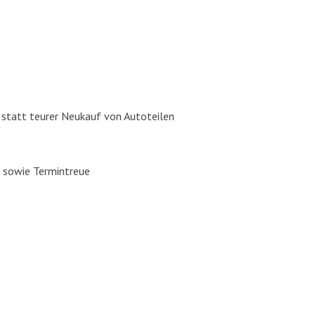
, statt teu­rer Neu­kauf von Auto­tei­len
ng sowie Ter­min­treue
ros­se­rie­bau, Auto­glas Repa­ra­tur / Aus­tausch und Fahr­zeug­la­ckie­rung in Pu
r­zeug­auf­be­rei­tung aus einer Hand. Wir freu­en uns auf Ihren
Besuch in unse­re
 Dei­ne Bewer­bung auf fol­gen­de Posi­tio­nen:
Karos­se­rie­bau­er, Fahr­zeug­la­c