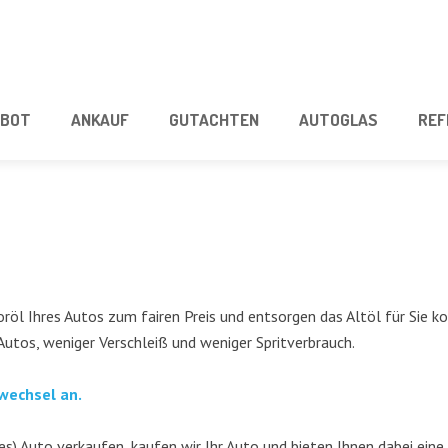
­BOT
ANKAUF
GUT­ACH­TEN
AUTO­GLAS
REF
öl Ihres Autos zum fai­ren Preis und ent­sor­gen das Alt­öl für Sie kos­
 Autos, weni­ger Ver­schleiß und weni­ger Spritverbrauch.
lwech­sel an.
es) Auto ver­kau­fen, kau­fen wir Ihr Auto und bie­ten Ihnen dabei eine