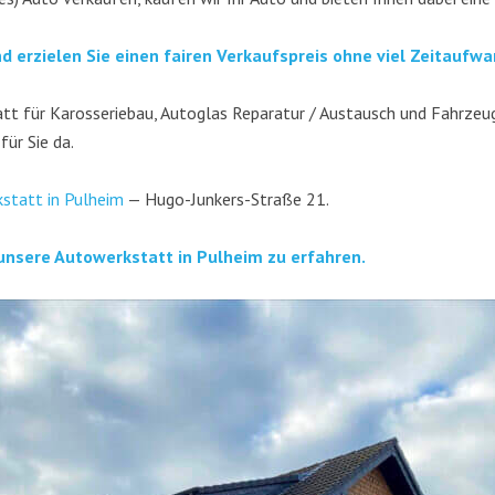
nd erzie­len Sie einen fai­ren Ver­kaufs­preis ohne viel Zeitaufwa
t für Karos­se­rie­bau, Auto­glas Repa­ra­tur / Aus­tausch und Fahr­zeug­
 für Sie da.
­statt in Pul­heim
— Hugo-Jun­kers-Stra­ße 21.
unse­re Auto­werk­statt in Pul­heim zu erfahren.