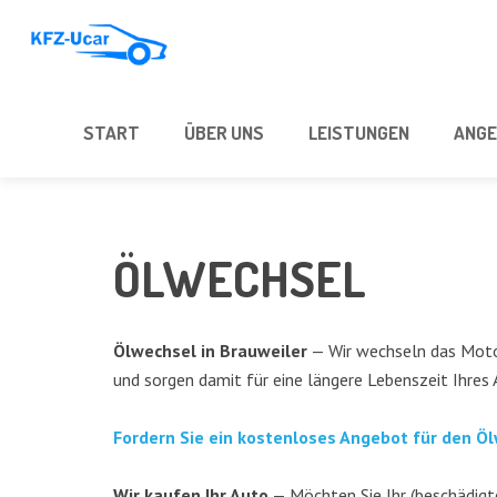
START
ÜBER UNS
LEIS­TUN­GEN
ANGE
ÖLWECH­SEL
Ölwech­sel in Brau­wei­ler
— Wir wech­seln das Motor­
und sor­gen damit für eine län­ge­re Lebens­zeit Ihres
For­dern Sie ein kos­ten­lo­ses Ange­bot für den Ö
Wir kau­fen Ihr Auto
— Möch­ten Sie Ihr (beschä­dig­t