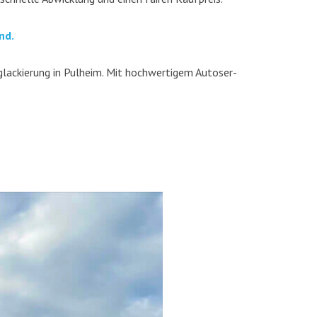
nd.
la­ckie­rung in Pul­heim. Mit hoch­wer­ti­gem Auto­ser­