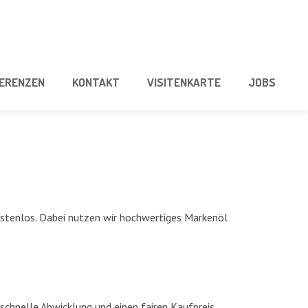
E­REN­ZEN
KON­TAKT
VISI­TEN­KAR­TE
JOBS
ten­los. Dabei nut­zen wir hoch­wer­ti­ges Mar­ken­öl
 schnel­le Abwick­lung und einen fai­ren Kaufpreis.