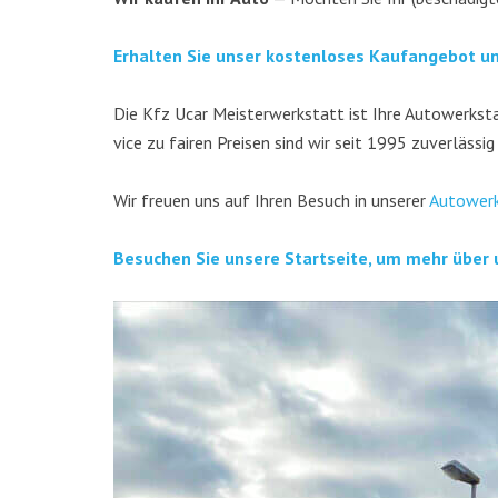
Erhal­ten Sie unser kos­ten­lo­ses Kauf­an­ge­bot u
Die Kfz Ucar Meis­ter­werk­statt ist Ihre Auto­werk­stat
vice zu fai­ren Prei­sen sind wir seit 1995 zuver­läs­sig
Wir freu­en uns auf Ihren Besuch in unse­rer
Auto­werk
Besu­chen Sie unse­re Start­sei­te, um mehr über 