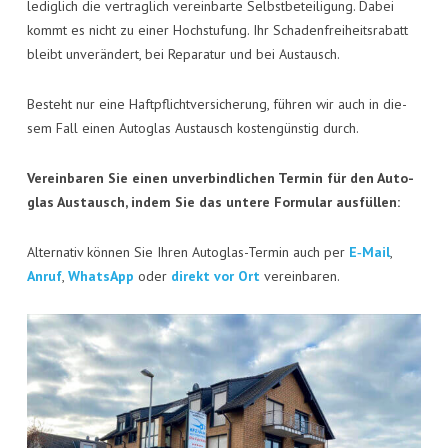
KON­TAKT
ledig­lich die ver­trag­lich ver­ein­bar­te Selbst­be­tei­li­gung. Dabei
kommt es nicht zu einer Hoch­stu­fung. Ihr Scha­den­frei­heits­ra­batt
VISI­TEN­KAR­TE
bleibt unver­än­dert, bei Repa­ra­tur und bei Austausch.
JOBS
Besteht nur eine Haft­pflicht­ver­si­che­rung, füh­ren wir auch in die­
sem Fall einen Auto­glas Aus­tausch kos­ten­güns­tig durch.
Ver­ein­ba­ren Sie einen unver­bind­li­chen Ter­min für den Auto­
glas Aus­tausch, indem Sie das unte­re For­mu­lar ausfüllen:
Alter­na­tiv kön­nen Sie Ihren Auto­glas-Ter­min auch per
E‑Mail
,
Anruf
,
Whats­App
oder
direkt vor Ort
vereinbaren.