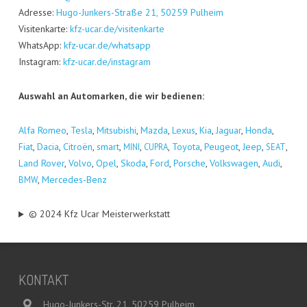
Adres­se:
Hugo-Jun­kers-Stra­ße 21, 50259 Pul­heim
Visi­ten­kar­te:
kfz-ucar.de/visitenkarte
Whats­App:
kfz-ucar.de/whatsapp
Insta­gram:
kfz-ucar.de/instagram
Aus­wahl an Auto­mar­ken, die wir bedienen:
Alfa Romeo
,
Tes­la
,
Mitsu­bi­shi
,
Maz­da
,
Lexus
,
Kia
,
Jagu­ar
,
Hon­da
,
Fiat
,
Dacia
,
Citro­ën
,
smart
,
,
,
Toyo­ta
,
Peu­geot
,
Jeep
,
,
MINI
CUPRA
SEAT
Land Rover
,
Vol­vo
,
Opel
,
Sko­da
,
Ford
,
Por­sche
,
Volks­wa­gen
,
Audi
,
,
Mer­ce­des-Benz
BMW
© 2024 Kfz Ucar Meisterwerkstatt
KON­TAKT
Hugo-Junkers-Str. 21, 50259 Pulheim