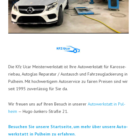
Die Kfz Ucar Meis­ter­werk­statt ist Ihre Auto­werk­statt für Karos­se­
rie­bau, Auto­glas Repa­ra­tur / Aus­tausch und Fahr­zeug­la­ckie­rung in
Pul­heim. Mit hoch­wer­ti­gem Auto­ser­vice zu fai­ren Prei­sen sind wir
seit 1995 zuver­läs­sig für Sie da.
Wir freu­en uns auf Ihren Besuch in unse­rer
Auto­werk­statt in Pul­
heim
— Hugo-Jun­kers-Stra­ße 21.
Besu­chen Sie unse­re Start­sei­te, um mehr über unse­re Auto­
werk­statt in Pul­heim zu erfahren.