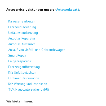
Auto­ser­vice Leis­tun­gen unse­rer
Auto­werk­statt
:
-
Karos­se­rie­ar­bei­ten
-
Fahr­zeug­la­ckie­rung
-
Unfall­in­stand­set­zung
-
Auto­glas Repa­ra­tur
-
Auto­glas Aus­tausch
-
Ankauf von Unfall- und Gebraucht­wa­gen
-
Smart Repair
-
Fel­gen­re­pa­ra­tur
-
Fahr­zeug­auf­be­rei­tung
-
Kfz Unfall­gut­ach­ten
-
Old­ti­mer Restau­ra­ti­on
-
Kfz War­tung und Inspek­ti­on
-
, Haupt­un­ter­su­chung (
)
TÜV
HU
Wir bie­ten Ihnen: