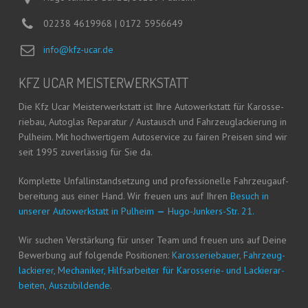
02238 4619968 | 0172 5956649
info@kfz-ucar.de
KFZ UCAR MEISTERWERKSTATT
Die Kfz Ucar Meis­ter­werk­statt ist Ihre Auto­werk­statt für Karos­se­
rie­bau, Auto­glas Repa­ra­tur / Aus­tausch und Fahr­zeug­la­ckie­rung in
Pul­heim. Mit hoch­wer­ti­gem Auto­ser­vice zu fai­ren Prei­sen sind wir
seit 1995 zuver­läs­sig für Sie da.
Kom­plet­te Unfall­in­stand­set­zung und pro­fes­sio­nel­le Fahr­zeug­auf­
be­rei­tung aus einer Hand. Wir freu­en uns auf Ihren
Besuch in
unse­rer Auto­werk­statt in Pul­heim
—
Hugo-Jun­kers-Str. 21.
Wir suchen Ver­stär­kung für unser Team und freu­en uns auf Dei­ne
Bewer­bung auf fol­gen­de Posi­tio­nen:
Karos­se­rie­bau­er, Fahr­zeug­
la­ckie­rer, Mecha­ni­ker, Hilfs­ar­bei­ter für Karos­se­rie- und Lackier­ar­
bei­ten, Auszubildende.