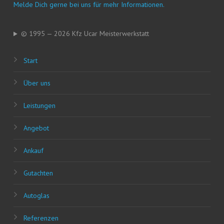
Mel­de Dich ger­ne bei uns für mehr Informationen.
© 1995 — 2026 Kfz Ucar Meisterwerkstatt
Start
Über uns
Leis­tun­gen
Ange­bot
Ankauf
Gut­ach­ten
Auto­glas
Refe­ren­zen