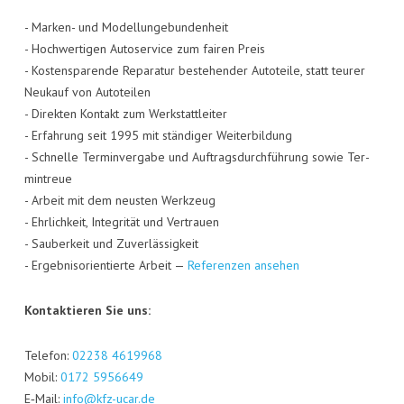
- Mar­ken- und Model­lun­ge­bun­den­heit
- Hoch­wer­ti­gen Auto­ser­vice zum fai­ren Preis
- Kos­ten­spa­ren­de Repa­ra­tur bestehen­der Auto­tei­le, statt teu­rer
Neu­kauf von Auto­tei­len
- Direk­ten Kon­takt zum Werk­statt­lei­ter
- Erfah­rung seit 1995 mit stän­di­ger Wei­ter­bil­dung
- Schnel­le Ter­min­ver­ga­be und Auf­trags­durch­füh­rung sowie Ter­
min­treue
- Arbeit mit dem neus­ten Werk­zeug
- Ehr­lich­keit, Inte­gri­tät und Ver­trau­en
- Sau­ber­keit und Zuver­läs­sig­keit
- Ergeb­nis­ori­en­tier­te Arbeit —
Refe­ren­zen ansehen
Kon­tak­tie­ren Sie uns:
Tele­fon:
02238 4619968
Mobil:
0172 5956649
E‑Mail:
info@kfz-ucar.de