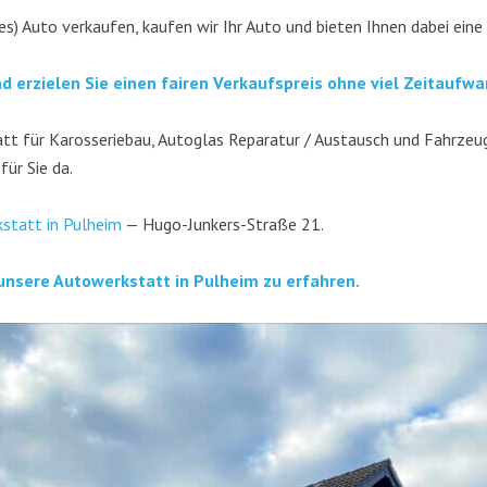
es) Auto ver­kau­fen, kau­fen wir Ihr Auto und bie­ten Ihnen dabei eine
nd erzie­len Sie einen fai­ren Ver­kaufs­preis ohne viel Zeitaufwa
t für Karos­se­rie­bau, Auto­glas Repa­ra­tur / Aus­tausch und Fahr­zeug­
 für Sie da.
­statt in Pul­heim
— Hugo-Jun­kers-Stra­ße 21.
unse­re Auto­werk­statt in Pul­heim zu erfahren.