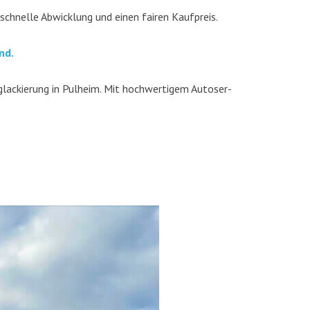
 schnel­le Abwick­lung und einen fai­ren Kaufpreis.
nd.
la­ckie­rung in Pul­heim. Mit hoch­wer­ti­gem Auto­ser­