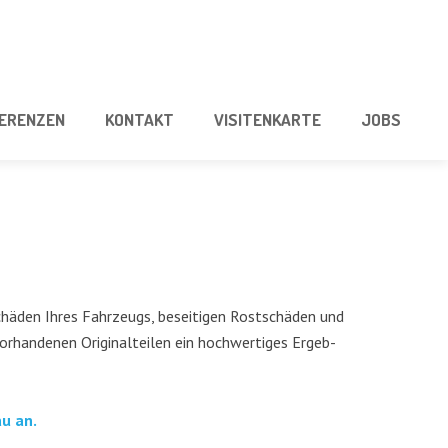
E­REN­ZEN
KON­TAKT
VISI­TEN­KAR­TE
JOBS
­schä­den Ihres Fahr­zeugs, besei­ti­gen Rost­schä­den und
han­de­nen Ori­gi­nal­tei­len ein hoch­wer­ti­ges Ergeb­
au an.