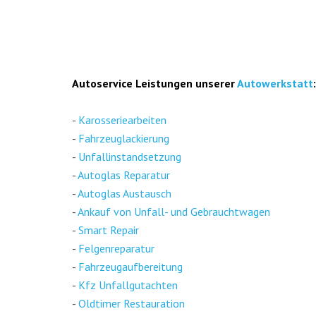
Auto­ser­vice Leis­tun­gen unse­rer
Auto­werk­statt
:
-
Karos­se­rie­ar­bei­ten
-
Fahr­zeug­la­ckie­rung
-
Unfall­in­stand­set­zung
-
Auto­glas Repa­ra­tur
-
Auto­glas Aus­tausch
-
Ankauf von Unfall- und Gebraucht­wa­gen
-
Smart Repair
-
Fel­gen­re­pa­ra­tur
-
Fahr­zeug­auf­be­rei­tung
-
Kfz Unfall­gut­ach­ten
-
Old­ti­mer Restau­ra­ti­on