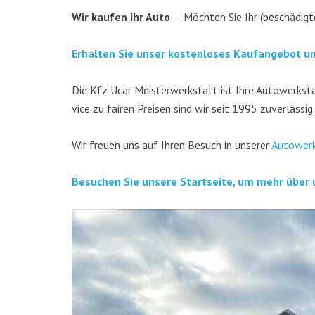
Wir kau­fen Ihr Auto
— Möch­ten Sie Ihr (beschä­dig­t
Erhal­ten Sie unser kos­ten­lo­ses Kauf­an­ge­bot u
Die Kfz Ucar Meis­ter­werk­statt ist Ihre Auto­werk­stat
vice zu fai­ren Prei­sen sind wir seit 1995 zuver­läs­sig
Wir freu­en uns auf Ihren Besuch in unse­rer
Auto­werk
Besu­chen Sie unse­re Start­sei­te, um mehr über 