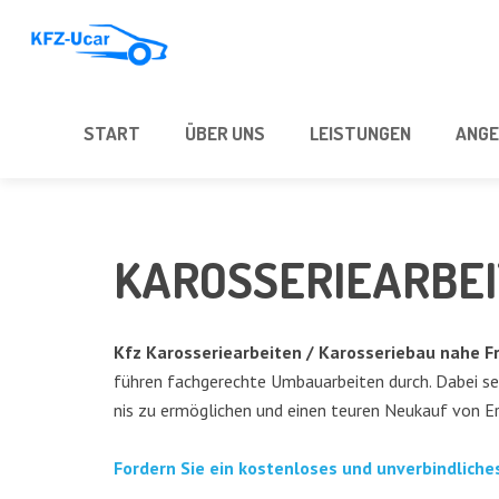
START
ÜBER UNS
LEIS­TUN­GEN
ANGE
KAROS­SE­RIE­AR­BE
Kfz Karos­se­rie­ar­bei­ten / Karos­se­rie­bau nahe F
füh­ren fach­ge­rech­te Umbau­ar­bei­ten durch. Dabei set
nis zu ermög­li­chen und einen teu­ren Neu­kauf von Er
For­dern Sie ein kos­ten­lo­ses und unver­bind­li­c