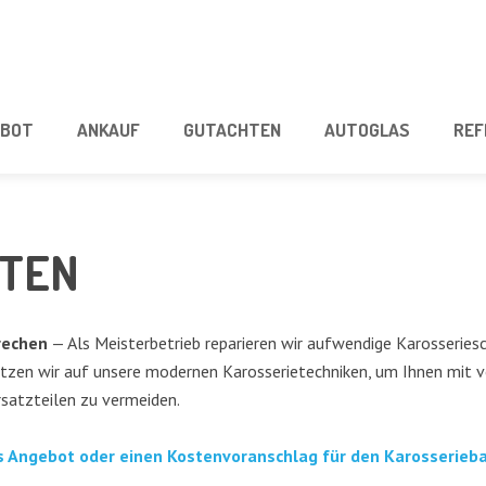
­BOT
ANKAUF
GUT­ACH­TEN
AUTO­GLAS
REF
I­TEN
re­chen
— Als Meis­ter­be­trieb repa­rie­ren wir auf­wen­di­ge Karos­se­rie
­zen wir auf unse­re moder­nen Karos­se­rie­tech­ni­ken, um Ihnen mit vor­
satz­tei­len zu vermeiden.
hes Ange­bot oder einen Kos­ten­vor­anschlag für den Karos­se­rie­b