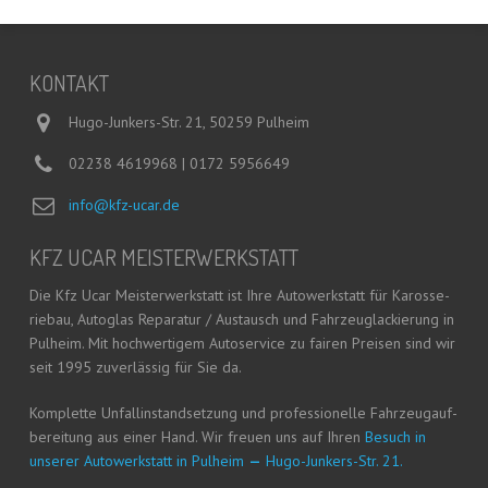
KON­TAKT
Hugo-Junkers-Str. 21, 50259 Pulheim
02238 4619968 | 0172 5956649
info@kfz-ucar.de
KFZ UCAR MEISTERWERKSTATT
Die Kfz Ucar Meis­ter­werk­statt ist Ihre Auto­werk­statt für Karos­se­
rie­bau, Auto­glas Repa­ra­tur / Aus­tausch und Fahr­zeug­la­ckie­rung in
Pul­heim. Mit hoch­wer­ti­gem Auto­ser­vice zu fai­ren Prei­sen sind wir
seit 1995 zuver­läs­sig für Sie da.
Kom­plet­te Unfall­in­stand­set­zung und pro­fes­sio­nel­le Fahr­zeug­auf­
be­rei­tung aus einer Hand. Wir freu­en uns auf Ihren
Besuch in
unse­rer Auto­werk­statt in Pul­heim
—
Hugo-Jun­kers-Str. 21.