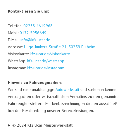
Kon­tak­tie­ren Sie uns:
Tele­fon:
02238 4619968
Mobil:
0172 5956649
E‑Mail:
info@kfz-ucar.de
Adres­se:
Hugo-Jun­kers-Stra­ße 21, 50259 Pul­heim
Visi­ten­kar­te:
kfz-ucar.de/visitenkarte
Whats­App:
kfz-ucar.de/whatsapp
Insta­gram:
kfz-ucar.de/instagram
Hin­weis zu Fahr­zeug­mar­ken:
Wir sind eine unab­hän­gi­ge
Auto­werk­statt
und ste­hen in kei­nem
ver­trag­li­chen oder wirt­schaft­li­chen Ver­hält­nis zu den genann­ten
Fahr­zeug­her­stel­lern. Mar­ken­be­zeich­nun­gen die­nen aus­schließ­
lich der Beschrei­bung unse­rer Serviceleistungen.
© 2024 Kfz Ucar Meisterwerkstatt