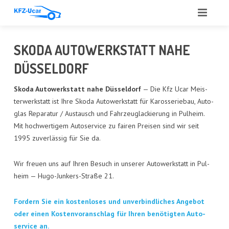
START
SKO­DA AUTO­WERK­STATT NAHE
ÜBER UNS
DÜSSELDORF
LEIS­TUN­GEN
Sko­da Auto­werk­statt nahe Düs­sel­dorf
— Die Kfz Ucar Meis­
ter­werk­statt ist Ihre Sko­da Auto­werk­statt für Karos­se­rie­bau, Auto­
ANGE­BOT
glas Repa­ra­tur / Aus­tausch und Fahr­zeug­la­ckie­rung in Pul­heim.
Mit hoch­wer­ti­gem Auto­ser­vice zu fai­ren Prei­sen sind wir seit
ANKAUF
1995 zuver­läs­sig für Sie da.
GUT­ACH­TEN
Wir freu­en uns auf Ihren Besuch in unse­rer Auto­werk­statt in Pul­
heim — Hugo-Jun­kers-Stra­ße 21.
AUTO­GLAS
For­dern Sie ein kos­ten­lo­ses und unver­bind­li­ches Ange­bot
REFE­REN­ZEN
oder einen Kos­ten­vor­anschlag für Ihren benö­tig­ten Auto­
ser­vice an.