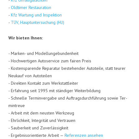
-
Kfz Unfall­gut­ach­ten
-
Old­ti­mer Restau­ra­ti­on
-
Kfz War­tung und Inspek­ti­on
-
, Haupt­un­ter­su­chung (
)
TÜV
HU
Wir bie­ten Ihnen:
- Mar­ken- und Model­lun­ge­bun­den­heit
- Hoch­wer­ti­gen Auto­ser­vice zum fai­ren Preis
- Kos­ten­spa­ren­de Repa­ra­tur bestehen­der Auto­tei­le, statt teu­rer
Neu­kauf von Auto­tei­len
- Direk­ten Kon­takt zum Werk­statt­lei­ter
- Erfah­rung seit 1995 mit stän­di­ger Wei­ter­bil­dung
- Schnel­le Ter­min­ver­ga­be und Auf­trags­durch­füh­rung sowie Ter­
min­treue
- Arbeit mit dem neus­ten Werk­zeug
- Ehr­lich­keit, Inte­gri­tät und Ver­trau­en
- Sau­ber­keit und Zuver­läs­sig­keit
- Ergeb­nis­ori­en­tier­te Arbeit —
Refe­ren­zen ansehen