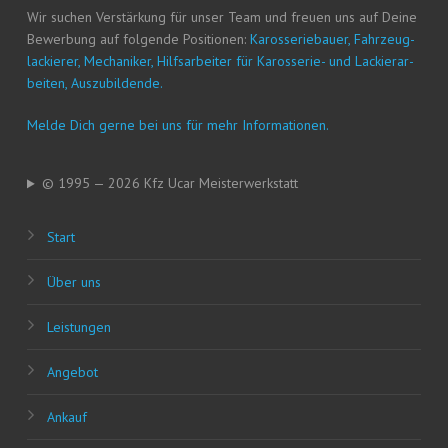
Wir suchen Ver­stär­kung für unser Team und freu­en uns auf Dei­ne
Bewer­bung auf fol­gen­de Posi­tio­nen:
Karos­se­rie­bau­er, Fahr­zeug­
la­ckie­rer, Mecha­ni­ker, Hilfs­ar­bei­ter für Karos­se­rie- und Lackier­ar­
bei­ten, Auszubildende.
Mel­de Dich ger­ne bei uns für mehr Informationen.
© 1995 — 2026 Kfz Ucar Meisterwerkstatt
Start
Über uns
Leis­tun­gen
Ange­bot
Ankauf