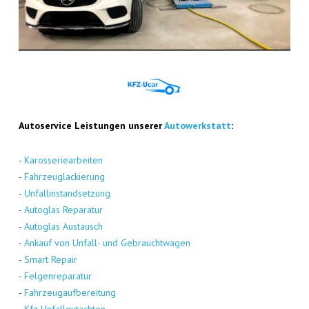
Auto­ser­vice Leis­tun­gen unse­rer
Auto­werk­statt
:
-
Karos­se­rie­ar­bei­ten
-
Fahr­zeug­la­ckie­rung
-
Unfall­in­stand­set­zung
-
Auto­glas Repa­ra­tur
-
Auto­glas Aus­tausch
-
Ankauf von Unfall- und Gebraucht­wa­gen
-
Smart Repair
-
Fel­gen­re­pa­ra­tur
-
Fahr­zeug­auf­be­rei­tung