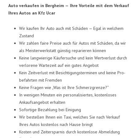
Auto ver­kau­fen in Berg­heim —
Ihre Vor­tei­le mit dem Ver­kauf
Ihres Autos an Kfz Ucar
Wir kau­fen Ihr Auto auch mit Schä­den — Egal in wel­chem
Zustand
Wir zah­len fai­re Prei­se auch für Autos mit Schä­den, da wir
als Meis­ter­werk­statt güns­tig repa­rie­ren können
Kei­ne lang­wie­ri­ge Käu­fer­su­che und kein Wert­ver­lust durch
ver­lo­re­ne War­te­zeit auf ein gutes Angebot
Kein Zeit­ver­lust mit Besich­ti­gungs­ter­mi­nen und kei­ne Pro­
be­fahr­ten mit Fremden
Kei­ne Fra­gen wie „Was ist Ihre Schmerzgrenze?“
In weni­gen Minu­ten ein per­so­na­li­sier­tes, kos­ten­lo­ses
Ankaufs­an­ge­bot erhalten
Sofor­ti­ge Bezah­lung bei Einigung
Wir bestel­len Ihnen ein Taxi, wel­ches Sie nach Ver­kauf
Ihres Autos kos­ten­los nach Hau­se bringt
Kos­ten und Zeit­er­spar­nis durch kos­ten­lo­se Abmel­dung