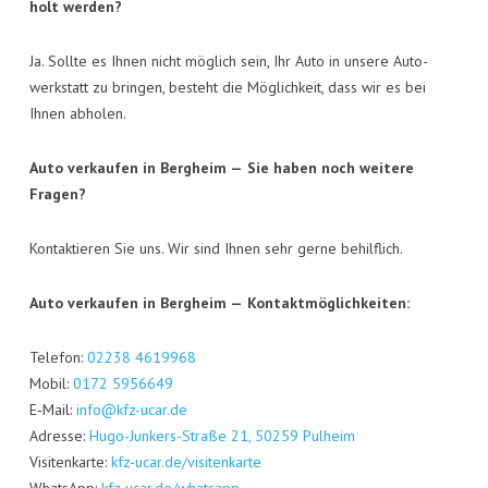
holt werden?
Ja. Soll­te es Ihnen nicht mög­lich sein, Ihr Auto in unse­re Auto­
werk­statt zu brin­gen, besteht die Mög­lich­keit, dass wir es bei
Ihnen abholen.
Auto ver­kau­fen in Berg­heim —
Sie haben noch wei­te­re
Fragen?
Kon­tak­tie­ren Sie uns. Wir sind Ihnen sehr ger­ne behilflich.
Auto ver­kau­fen in Berg­heim —
Kon­takt­mög­lich­kei­ten:
Tele­fon:
02238 4619968
Mobil:
0172 5956649
E‑Mail:
info@kfz-ucar.de
Adres­se:
Hugo-Jun­kers-Stra­ße 21, 50259 Pul­heim
Visi­ten­kar­te:
kfz-ucar.de/visitenkarte