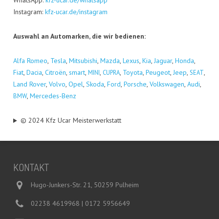
Whats­App:
kfz-ucar.de/whatsapp
Insta­gram:
kfz-ucar.de/instagram
Aus­wahl an Auto­mar­ken, die wir bedienen:
Alfa Romeo
,
Tes­la
,
Mitsu­bi­shi
,
Maz­da
,
Lexus
,
Kia
,
Jagu­ar
,
Hon­da
,
Fiat
,
Dacia
,
Citro­ën
,
smart
,
,
,
Toyo­ta
,
Peu­geot
,
Jeep
,
,
MINI
CUPRA
SEAT
Land Rover
,
Vol­vo
,
Opel
,
Sko­da
,
Ford
,
Por­sche
,
Volks­wa­gen
,
Audi
,
,
Mer­ce­des-Benz
BMW
© 2024 Kfz Ucar Meisterwerkstatt
KON­TAKT
Hugo-Junkers-Str. 21, 50259 Pulheim
02238 4619968 | 0172 5956649