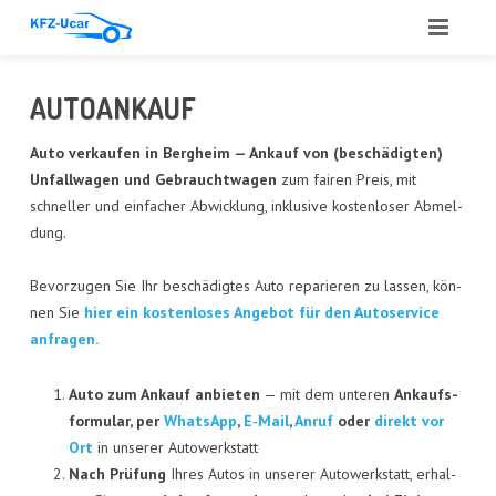
START
AUTO­AN­KAUF
ÜBER UNS
Auto ver­kau­fen in
Berg­heim
— Ankauf von (beschä­dig­ten)
Unfall­wa­gen und Gebraucht­wa­gen
zum fai­ren Preis, mit
LEIS­TUN­GEN
schnel­ler und ein­fa­cher Abwick­lung, inklu­si­ve kos­ten­lo­ser Abmel­
dung.
ANGE­BOT
Bevor­zu­gen Sie Ihr beschä­dig­tes Auto repa­rie­ren zu las­sen, kön­
ANKAUF
nen Sie
hier ein kos­ten­lo­ses Ange­bot für den Auto­ser­vice
anfragen.
GUT­ACH­TEN
AUTO­GLAS
Auto zum Ankauf anbie­ten
— mit dem unte­ren
Ankaufs­
for­mu­lar, per
Whats­App
,
E‑Mail
,
Anruf
oder
direkt vor
REFE­REN­ZEN
Ort
in unse­rer Autowerkstatt
Nach Prü­fung
Ihres Autos in unse­rer Auto­werk­statt, erhal­