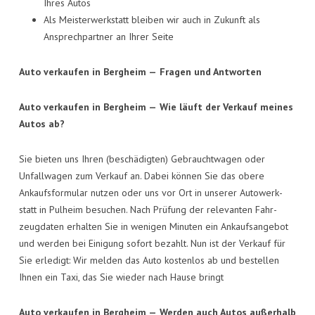
Ihres Autos
Als Meis­ter­werk­statt blei­ben wir auch in Zukunft als
Ansprech­part­ner an Ihrer Seite
Auto ver­kau­fen in Berg­heim —
Fra­gen und Antworten
Auto ver­kau­fen in Berg­heim —
Wie läuft der Ver­kauf mei­nes
Autos ab?
Sie bie­ten uns Ihren (beschä­dig­ten) Gebraucht­wa­gen oder
Unfall­wa­gen zum Ver­kauf an. Dabei kön­nen Sie das obe­re
Ankaufs­for­mu­lar nut­zen oder uns vor Ort in unse­rer Auto­werk­
statt in Pul­heim besu­chen. Nach Prü­fung der rele­van­ten Fahr­
zeug­da­ten erhal­ten Sie in weni­gen Minu­ten ein Ankaufs­an­ge­bot
und wer­den bei Eini­gung sofort bezahlt. Nun ist der Ver­kauf für
Sie erle­digt: Wir mel­den das Auto kos­ten­los ab und bestel­len
Ihnen ein Taxi, das Sie wie­der nach Hau­se bringt
Auto ver­kau­fen in Berg­heim —
Wer­den auch Autos außer­halb