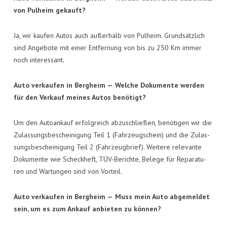
von Pul­heim gekauft?
Ja, wir kau­fen Autos auch außer­halb von Pul­heim. Grund­sätz­lich
sind Ange­bo­te mit einer Ent­fer­nung von bis zu 250 Km immer
noch interessant.
Auto ver­kau­fen in Berg­heim —
Wel­che Doku­men­te wer­den
für den Ver­kauf mei­nes Autos benötigt?
Um den Auto­an­kauf erfolg­reich abzu­schlie­ßen, benö­ti­gen wir die
Zulas­sungs­be­schei­ni­gung Teil 1 (Fahr­zeug­schein) und die Zulas­
sungs­be­schei­ni­gung Teil 2 (Fahr­zeug­brief). Wei­te­re rele­van­te
Doku­men­te wie Scheck­heft, TÜV-Berich­te, Bele­ge für Repa­ra­tu­
ren und War­tun­gen sind von Vorteil.
Auto ver­kau­fen in Berg­heim —
Muss mein Auto abge­mel­det
sein, um es zum Ankauf anbie­ten zu können?