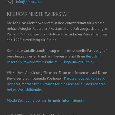
info@kfz-ucar.de
KFZ UCAR MEISTERWERKSTATT
Die Kfz Ucar Meis­ter­werk­statt ist Ihre Auto­werk­statt für Karos­se­
rie­bau, Auto­glas Repa­ra­tur / Aus­tausch und Fahr­zeug­la­ckie­rung in
Pul­heim. Mit hoch­wer­ti­gem Auto­ser­vice zu fai­ren Prei­sen sind wir
seit 1995 zuver­läs­sig für Sie da.
Kom­plet­te Unfall­in­stand­set­zung und pro­fes­sio­nel­le Fahr­zeug­auf­
be­rei­tung aus einer Hand. Wir freu­en uns auf Ihren
Besuch in
unse­rer Auto­werk­statt in Pul­heim
—
Hugo-Jun­kers-Str. 21.
Wir suchen Ver­stär­kung für unser Team und freu­en uns auf Dei­ne
Bewer­bung auf fol­gen­de Posi­tio­nen:
Karos­se­rie­bau­er, Fahr­zeug­
la­ckie­rer, Mecha­ni­ker, Hilfs­ar­bei­ter für Karos­se­rie- und Lackier­ar­
bei­ten, Auszubildende.
Mel­de Dich ger­ne bei uns für mehr Informationen.