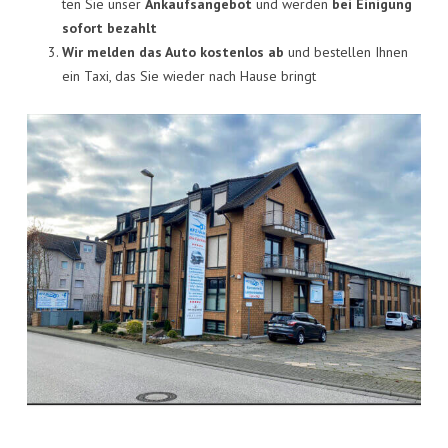
KON­TAKT
ten Sie unser
Ankaufs­an­ge­bot
und wer­den
bei Eini­gung
sofort bezahlt
VISI­TEN­KAR­TE
Wir mel­den das Auto kos­ten­los ab
und bestel­len Ihnen
ein Taxi, das Sie wie­der nach Hau­se bringt
JOBS