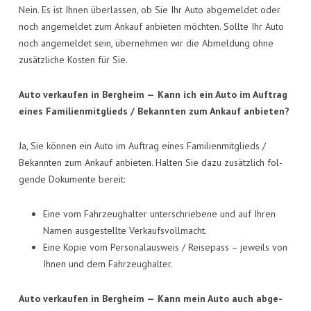
Nein. Es ist Ihnen über­las­sen, ob Sie Ihr Auto abge­mel­det oder
noch ange­mel­det zum Ankauf anbie­ten möch­ten. Soll­te Ihr Auto
noch ange­mel­det sein, über­neh­men wir die Abmel­dung ohne
zusätz­li­che Kos­ten für Sie.
Auto ver­kau­fen in Berg­heim —
Kann ich ein Auto im Auf­trag
eines Fami­li­en­mit­glieds / Bekann­ten zum Ankauf anbieten?
Ja, Sie kön­nen ein Auto im Auf­trag eines Fami­li­en­mit­glieds /
Bekann­ten zum Ankauf anbie­ten. Hal­ten Sie dazu zusätz­lich fol­
gen­de Doku­men­te bereit:
Eine vom Fahr­zeug­hal­ter unter­schrie­be­ne und auf Ihren
Namen aus­ge­stell­te Verkaufsvollmacht.
Eine Kopie vom Per­so­nal­aus­weis / Rei­se­pass – jeweils von
Ihnen und dem Fahrzeughalter.
Auto ver­kau­fen in Berg­heim —
Kann mein Auto auch abge­