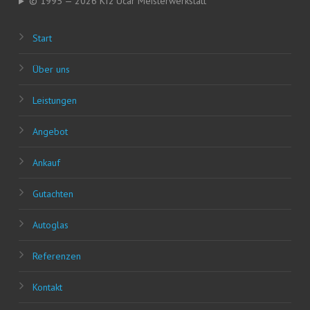
© 1995 — 2026 Kfz Ucar Meisterwerkstatt
Start
Über uns
Leis­tun­gen
Ange­bot
Ankauf
Gut­ach­ten
Auto­glas
Refe­ren­zen
Kon­takt