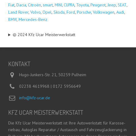
Fiat
,
Dacia
,
Citro­ën
,
smart
,
,
,
Toyo­ta
,
Peu­geot
,
Jeep
,
,
MINI
CUPRA
SEAT
Land Rover
,
Vol­vo
,
Opel
,
Sko­da
,
Ford
,
Por­sche
,
Volks­wa­gen
,
Audi
,
,
Mer­ce­des-Benz
BMW
© 2024 Kfz Ucar Meisterwerkstatt
KON­TAKT
Hugo-Junkers-Str. 21, 50259 Pulheim
02238 4619968 | 0172 5956649
info@kfz-ucar.de
KFZ UCAR MEISTERWERKSTATT
Die Kfz Ucar Meis­ter­werk­statt ist Ihre Auto­werk­statt für Karos­se­
rie­bau, Auto­glas Repa­ra­tur / Aus­tausch und Fahr­zeug­la­ckie­rung in