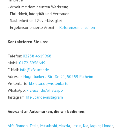
min­treue
- Arbeit mit dem neus­ten Werk­zeug
- Ehr­lich­keit, Inte­gri­tät und Ver­trau­en
- Sau­ber­keit und Zuver­läs­sig­keit
- Ergeb­nis­ori­en­tier­te Arbeit —
Refe­ren­zen ansehen
Kon­tak­tie­ren Sie uns:
Tele­fon:
02238 4619968
Mobil:
0172 5956649
E‑Mail:
info@kfz-ucar.de
Adres­se:
Hugo-Jun­kers-Stra­ße 21, 50259 Pul­heim
Visi­ten­kar­te:
kfz-ucar.de/visitenkarte
Whats­App:
kfz-ucar.de/whatsapp
Insta­gram:
kfz-ucar.de/instagram
Aus­wahl an Auto­mar­ken, die wir bedienen:
Alfa Romeo
,
Tes­la
,
Mitsu­bi­shi
,
Maz­da
,
Lexus
,
Kia
,
Jagu­ar
,
Hon­da
,