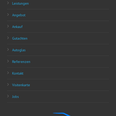
Leis­tun­gen
Ange­bot
Ankauf
Gut­ach­ten
Auto­glas
Refe­ren­zen
Kon­takt
Visi­ten­kar­te
Jobs