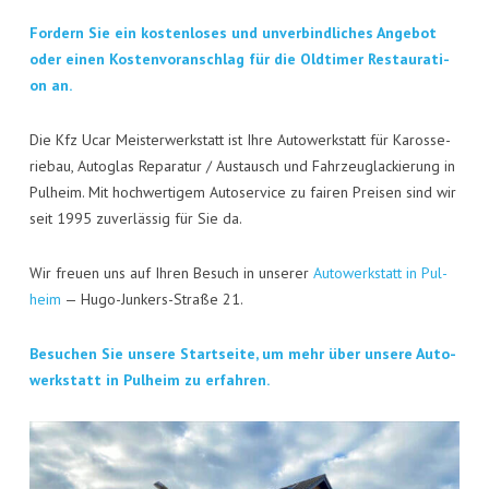
KON­TAKT
For­dern Sie ein kos­ten­lo­ses und unver­bind­li­ches Ange­bot
VISI­TEN­KAR­TE
oder einen Kos­ten­vor­anschlag für die Old­ti­mer Restau­ra­ti­
on an.
JOBS
Die Kfz Ucar Meis­ter­werk­statt ist Ihre Auto­werk­statt für Karos­se­
rie­bau, Auto­glas Repa­ra­tur / Aus­tausch und Fahr­zeug­la­ckie­rung in
Pul­heim. Mit hoch­wer­ti­gem Auto­ser­vice zu fai­ren Prei­sen sind wir
seit 1995 zuver­läs­sig für Sie da.
Wir freu­en uns auf Ihren Besuch in unse­rer
Auto­werk­statt in Pul­
heim
— Hugo-Jun­kers-Stra­ße 21.
Besu­chen Sie unse­re Start­sei­te, um mehr über unse­re Auto­
werk­statt in Pul­heim zu erfahren.