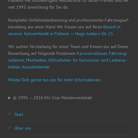
Pul­heim. Mit hoch­wer­ti­gem Auto­ser­vice zu fai­ren Prei­sen sind wir
seit 1995 zuver­läs­sig für Sie da.
Kom­plet­te Unfall­in­stand­set­zung und pro­fes­sio­nel­le Fahr­zeug­auf­
be­rei­tung aus einer Hand. Wir freu­en uns auf Ihren
Besuch in
unse­rer Auto­werk­statt in Pul­heim
—
Hugo-Jun­kers-Str. 21.
Wir suchen Ver­stär­kung für unser Team und freu­en uns auf Dei­ne
Bewer­bung auf fol­gen­de Posi­tio­nen:
Karos­se­rie­bau­er, Fahr­zeug­
la­ckie­rer, Mecha­ni­ker, Hilfs­ar­bei­ter für Karos­se­rie- und Lackier­ar­
bei­ten, Auszubildende.
Mel­de Dich ger­ne bei uns für mehr Informationen.
© 1995 — 2026 Kfz Ucar Meisterwerkstatt
Start
Über uns