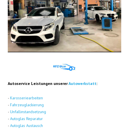
Auto­ser­vice Leis­tun­gen unse­rer
Auto­werk­statt
:
-
Karos­se­rie­ar­bei­ten
-
Fahr­zeug­la­ckie­rung
-
Unfall­in­stand­set­zung
-
Auto­glas Repa­ra­tur
-
Auto­glas Aus­tausch