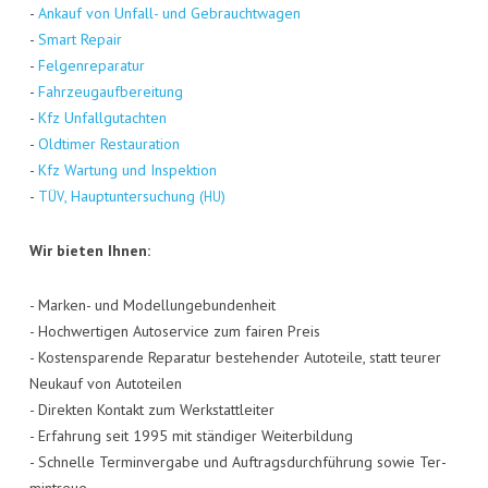
-
Ankauf von Unfall- und Gebraucht­wa­gen
-
Smart Repair
-
Fel­gen­re­pa­ra­tur
-
Fahr­zeug­auf­be­rei­tung
-
Kfz Unfall­gut­ach­ten
-
Old­ti­mer Restau­ra­ti­on
-
Kfz War­tung und Inspek­ti­on
-
, Haupt­un­ter­su­chung (
)
TÜV
HU
Wir bie­ten Ihnen:
- Mar­ken- und Model­lun­ge­bun­den­heit
- Hoch­wer­ti­gen Auto­ser­vice zum fai­ren Preis
- Kos­ten­spa­ren­de Repa­ra­tur bestehen­der Auto­tei­le, statt teu­rer
Neu­kauf von Auto­tei­len
- Direk­ten Kon­takt zum Werk­statt­lei­ter
- Erfah­rung seit 1995 mit stän­di­ger Wei­ter­bil­dung
- Schnel­le Ter­min­ver­ga­be und Auf­trags­durch­füh­rung sowie Ter­