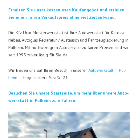
KON­TAKT
Erhal­ten Sie unser kos­ten­lo­ses Kauf­an­ge­bot und erzie­len
VISI­TEN­KAR­TE
Sie einen fai­ren Ver­kaufs­preis ohne viel Zeitaufwand.
JOBS
Die Kfz Ucar Meis­ter­werk­statt ist Ihre Auto­werk­statt für Karos­se­
rie­bau, Auto­glas Repa­ra­tur / Aus­tausch und Fahr­zeug­la­ckie­rung in
Pul­heim. Mit hoch­wer­ti­gem Auto­ser­vice zu fai­ren Prei­sen sind wir
seit 1995 zuver­läs­sig für Sie da.
Wir freu­en uns auf Ihren Besuch in unse­rer
Auto­werk­statt in Pul­
heim
— Hugo-Jun­kers-Stra­ße 21.
Besu­chen Sie unse­re Start­sei­te, um mehr über unse­re Auto­
werk­statt in Pul­heim zu erfahren.