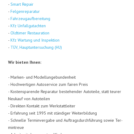
-
Smart Repair
-
Fel­gen­re­pa­ra­tur
-
Fahr­zeug­auf­be­rei­tung
-
Kfz Unfall­gut­ach­ten
-
Old­ti­mer Restau­ra­ti­on
-
Kfz War­tung und Inspek­ti­on
-
, Haupt­un­ter­su­chung (
)
TÜV
HU
Wir bie­ten Ihnen:
- Mar­ken- und Model­lun­ge­bun­den­heit
- Hoch­wer­ti­gen Auto­ser­vice zum fai­ren Preis
- Kos­ten­spa­ren­de Repa­ra­tur bestehen­der Auto­tei­le, statt teu­rer
Neu­kauf von Auto­tei­len
- Direk­ten Kon­takt zum Werk­statt­lei­ter
- Erfah­rung seit 1995 mit stän­di­ger Wei­ter­bil­dung
- Schnel­le Ter­min­ver­ga­be und Auf­trags­durch­füh­rung sowie Ter­
min­treue