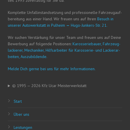
seit 1995 zuver­läs­sig für Sie da.
Kom­plet­te Unfall­in­stand­set­zung und pro­fes­sio­nel­le Fahr­zeug­auf­
be­rei­tung aus einer Hand. Wir freu­en uns auf Ihren
Besuch in
unse­rer Auto­werk­statt in Pul­heim
—
Hugo-Jun­kers-Str. 21.
Wir suchen Ver­stär­kung für unser Team und freu­en uns auf Dei­ne
Bewer­bung auf fol­gen­de Posi­tio­nen:
Karos­se­rie­bau­er, Fahr­zeug­
la­ckie­rer, Mecha­ni­ker, Hilfs­ar­bei­ter für Karos­se­rie- und Lackier­ar­
bei­ten, Auszubildende.
Mel­de Dich ger­ne bei uns für mehr Informationen.
© 1995 — 2026 Kfz Ucar Meisterwerkstatt
Start
Über uns
Leis­tun­gen