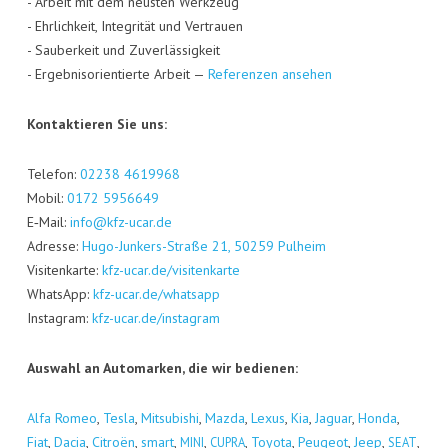
- Arbeit mit dem neus­ten Werk­zeug
- Ehr­lich­keit, Inte­gri­tät und Ver­trau­en
- Sau­ber­keit und Zuver­läs­sig­keit
- Ergeb­nis­ori­en­tier­te Arbeit —
Refe­ren­zen ansehen
Kon­tak­tie­ren Sie uns:
Tele­fon:
02238 4619968
Mobil:
0172 5956649
E‑Mail:
info@kfz-ucar.de
Adres­se:
Hugo-Jun­kers-Stra­ße 21, 50259 Pul­heim
Visi­ten­kar­te:
kfz-ucar.de/visitenkarte
Whats­App:
kfz-ucar.de/whatsapp
Insta­gram:
kfz-ucar.de/instagram
Aus­wahl an Auto­mar­ken, die wir bedienen:
Alfa Romeo
,
Tes­la
,
Mitsu­bi­shi
,
Maz­da
,
Lexus
,
Kia
,
Jagu­ar
,
Hon­da
,
Fiat
,
Dacia
,
Citro­ën
,
smart
,
,
,
Toyo­ta
,
Peu­geot
,
Jeep
,
,
MINI
CUPRA
SEAT