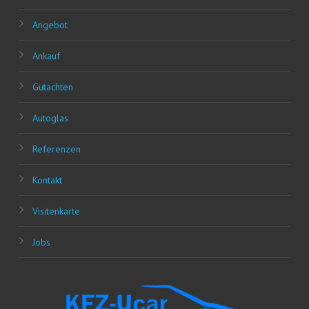
Ange­bot
Ankauf
Gut­ach­ten
Auto­glas
Refe­ren­zen
Kon­takt
Visi­ten­kar­te
Jobs