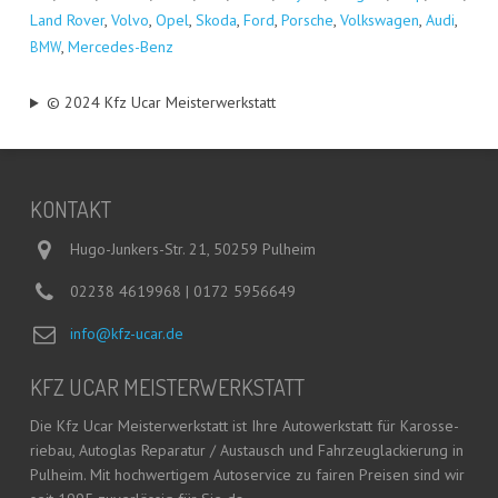
Land Rover
,
Vol­vo
,
Opel
,
Sko­da
,
Ford
,
Por­sche
,
Volks­wa­gen
,
Audi
,
,
Mer­ce­des-Benz
BMW
© 2024 Kfz Ucar Meisterwerkstatt
KON­TAKT
Hugo-Junkers-Str. 21, 50259 Pulheim
02238 4619968 | 0172 5956649
info@kfz-ucar.de
KFZ UCAR MEISTERWERKSTATT
Die Kfz Ucar Meis­ter­werk­statt ist Ihre Auto­werk­statt für Karos­se­
rie­bau, Auto­glas Repa­ra­tur / Aus­tausch und Fahr­zeug­la­ckie­rung in
Pul­heim. Mit hoch­wer­ti­gem Auto­ser­vice zu fai­ren Prei­sen sind wir