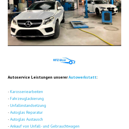
Auto­ser­vice Leis­tun­gen unse­rer
Auto­werk­statt
:
-
Karos­se­rie­ar­bei­ten
-
Fahr­zeug­la­ckie­rung
-
Unfall­in­stand­set­zung
-
Auto­glas Repa­ra­tur
-
Auto­glas Aus­tausch
-
Ankauf von Unfall- und Gebraucht­wa­gen