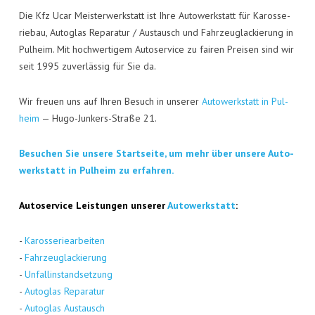
Die Kfz Ucar Meis­ter­werk­statt ist Ihre Auto­werk­statt für Karos­se­
rie­bau, Auto­glas Repa­ra­tur / Aus­tausch und Fahr­zeug­la­ckie­rung in
Pul­heim. Mit hoch­wer­ti­gem Auto­ser­vice zu fai­ren Prei­sen sind wir
seit 1995 zuver­läs­sig für Sie da.
Wir freu­en uns auf Ihren Besuch in unse­rer
Auto­werk­statt in Pul­
heim
— Hugo-Jun­kers-Stra­ße 21.
Besu­chen Sie unse­re Start­sei­te, um mehr über unse­re Auto­
werk­statt in Pul­heim zu erfahren.
Auto­ser­vice Leis­tun­gen unse­rer
Auto­werk­statt
:
-
Karos­se­rie­ar­bei­ten
-
Fahr­zeug­la­ckie­rung
-
Unfall­in­stand­set­zung
-
Auto­glas Repa­ra­tur
-
Auto­glas Aus­tausch