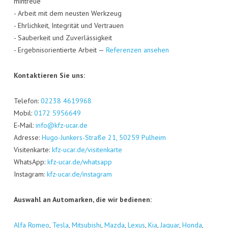
min­treue
- Arbeit mit dem neus­ten Werk­zeug
- Ehr­lich­keit, Inte­gri­tät und Ver­trau­en
- Sau­ber­keit und Zuver­läs­sig­keit
- Ergeb­nis­ori­en­tier­te Arbeit —
Refe­ren­zen ansehen
Kon­tak­tie­ren Sie uns:
Tele­fon:
02238 4619968
Mobil:
0172 5956649
E‑Mail:
info@kfz-ucar.de
Adres­se:
Hugo-Jun­kers-Stra­ße 21, 50259 Pul­heim
Visi­ten­kar­te:
kfz-ucar.de/visitenkarte
Whats­App:
kfz-ucar.de/whatsapp
Insta­gram:
kfz-ucar.de/instagram
Aus­wahl an Auto­mar­ken, die wir bedienen:
Alfa Romeo
,
Tes­la
,
Mitsu­bi­shi
,
Maz­da
,
Lexus
,
Kia
,
Jagu­ar
,
Hon­da
,