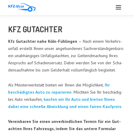
START
KFZ GUT­ACH­TER
ÜBER UNS
Kfz Gut­ach­ter nahe Köln-Füh­lin­gen
— Nach einem Ver­kehrs­
un­fall erstellt Ihnen unser ange­bun­de­nes Sach­ver­stän­di­gen­bü­ro
LEIS­TUN­GEN
ein unab­hän­gi­ges Unfall­gut­ach­ten, zur Gel­tend­ma­chung Ihres
Anspruchs auf Scha­dens­er­satz. Dabei wer­den Sie von der Scha­
ANGE­BOT
dens­auf­nah­me bis zum Geld­erhalt voll­um­fäng­lich begleitet.
ANKAUF
Als Meis­ter­werk­statt bie­ten wir Ihnen die Mög­lich­keit,
Ihr
GUT­ACH­TEN
beschä­dig­tes Auto zu repa­rie­ren.
Möch­ten Sie Ihr beschä­dig­
tes Auto ver­kau­fen,
kau­fen wir Ihr Auto und bie­ten Ihnen
AUTO­GLAS
dabei eine schnel­le Abwick­lung und einen fai­ren Kaufpreis.
REFE­REN­ZEN
Ver­ein­ba­ren Sie einen unver­bind­li­chen Ter­min für ein Gut­
ach­ten Ihres Fahr­zeugs, indem Sie das unte­re For­mu­lar