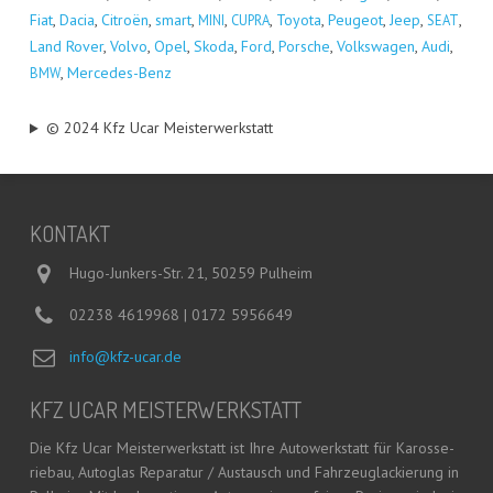
Fiat
,
Dacia
,
Citro­ën
,
smart
,
,
,
Toyo­ta
,
Peu­geot
,
Jeep
,
,
MINI
CUPRA
SEAT
Land Rover
,
Vol­vo
,
Opel
,
Sko­da
,
Ford
,
Por­sche
,
Volks­wa­gen
,
Audi
,
,
Mer­ce­des-Benz
BMW
© 2024 Kfz Ucar Meisterwerkstatt
KON­TAKT
Hugo-Junkers-Str. 21, 50259 Pulheim
02238 4619968 | 0172 5956649
info@kfz-ucar.de
KFZ UCAR MEISTERWERKSTATT
Die Kfz Ucar Meis­ter­werk­statt ist Ihre Auto­werk­statt für Karos­se­
rie­bau, Auto­glas Repa­ra­tur / Aus­tausch und Fahr­zeug­la­ckie­rung in