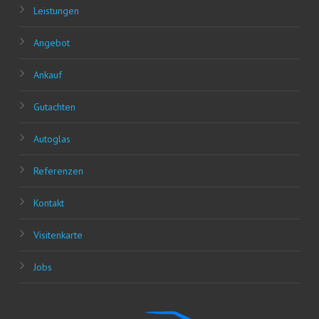
Leis­tun­gen
Ange­bot
Ankauf
Gut­ach­ten
Auto­glas
Refe­ren­zen
Kon­takt
Visi­ten­kar­te
Jobs