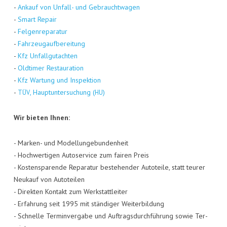
-
Ankauf von Unfall- und Gebraucht­wa­gen
-
Smart Repair
-
Fel­gen­re­pa­ra­tur
-
Fahr­zeug­auf­be­rei­tung
-
Kfz Unfall­gut­ach­ten
-
Old­ti­mer Restau­ra­ti­on
-
Kfz War­tung und Inspek­ti­on
-
, Haupt­un­ter­su­chung (
)
TÜV
HU
Wir bie­ten Ihnen:
- Mar­ken- und Model­lun­ge­bun­den­heit
- Hoch­wer­ti­gen Auto­ser­vice zum fai­ren Preis
- Kos­ten­spa­ren­de Repa­ra­tur bestehen­der Auto­tei­le, statt teu­rer
Neu­kauf von Auto­tei­len
- Direk­ten Kon­takt zum Werk­statt­lei­ter
- Erfah­rung seit 1995 mit stän­di­ger Wei­ter­bil­dung
- Schnel­le Ter­min­ver­ga­be und Auf­trags­durch­füh­rung sowie Ter­