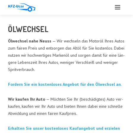
START
ÖLWECH­SEL
ÜBER UNS
Ölwech­sel nahe Neuss
— Wir wech­seln das Motor­öl Ihres Autos
zum fai­ren Preis und ent­sor­gen das Alt­öl für Sie kos­ten­los. Dabei
LEIS­TUN­GEN
nut­zen wir hoch­wer­ti­ges Mar­ken­öl und sor­gen damit für eine län­
ge­re Lebens­zeit Ihres Autos, weni­ger Ver­schleiß und weni­ger
ANGE­BOT
Spritverbrauch.
ANKAUF
For­dern Sie ein kos­ten­lo­ses Ange­bot für den Ölwech­sel an.
GUT­ACH­TEN
Wir kau­fen Ihr Auto
— Möch­ten Sie Ihr (beschä­dig­tes) Auto ver­
AUTO­GLAS
kau­fen, kau­fen wir Ihr Auto und bie­ten Ihnen dabei eine schnel­le
Abwick­lung und einen fai­ren Kaufpreis.
REFE­REN­ZEN
Erhal­ten Sie unser kos­ten­lo­ses Kauf­an­ge­bot und erzie­len