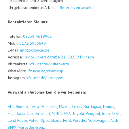
- Sau­ber­keit und Zuver­läs­sig­keit
- Ergeb­nis­ori­en­tier­te Arbeit —
Refe­ren­zen ansehen
Kon­tak­tie­ren Sie uns:
Tele­fon:
02238 4619968
Mobil:
0172 5956649
E‑Mail:
info@kfz-ucar.de
Adres­se:
Hugo-Jun­kers-Stra­ße 21, 50259 Pul­heim
Visi­ten­kar­te:
kfz-ucar.de/visitenkarte
Whats­App:
kfz-ucar.de/whatsapp
Insta­gram:
kfz-ucar.de/instagram
Aus­wahl an Auto­mar­ken, die wir bedienen:
Alfa Romeo
,
Tes­la
,
Mitsu­bi­shi
,
Maz­da
,
Lexus
,
Kia
,
Jagu­ar
,
Hon­da
,
Fiat
,
Dacia
,
Citro­ën
,
smart
,
,
,
Toyo­ta
,
Peu­geot
,
Jeep
,
,
MINI
CUPRA
SEAT
Land Rover
,
Vol­vo
,
Opel
,
Sko­da
,
Ford
,
Por­sche
,
Volks­wa­gen
,
Audi
,
,
Mer­ce­des-Benz
BMW