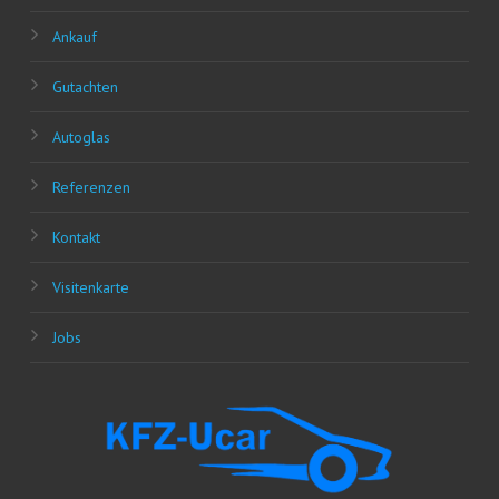
Ankauf
Gut­ach­ten
Auto­glas
Refe­ren­zen
Kon­takt
Visi­ten­kar­te
Jobs