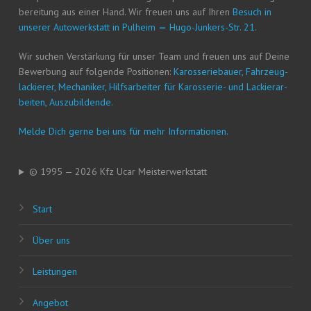
be­rei­tung aus einer Hand. Wir freu­en uns auf Ihren
Besuch in
unse­rer Auto­werk­statt in Pul­heim
—
Hugo-Jun­kers-Str. 21.
Wir suchen Ver­stär­kung für unser Team und freu­en uns auf Dei­ne
Bewer­bung auf fol­gen­de Posi­tio­nen:
Karos­se­rie­bau­er, Fahr­zeug­
la­ckie­rer, Mecha­ni­ker, Hilfs­ar­bei­ter für Karos­se­rie- und Lackier­ar­
bei­ten, Auszubildende.
Mel­de Dich ger­ne bei uns für mehr Informationen.
© 1995 — 2026 Kfz Ucar Meisterwerkstatt
Start
Über uns
Leis­tun­gen
Ange­bot