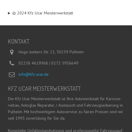
© 2024 Kfz Ucar Meisterwerkstatt
KON­TAKT
Hugo-Junkers-Str. 21, 50259 Pulheim
02238 4619968 | 0172 5956649
info@kfz-ucar.de
KFZ UCAR MEISTERWERKSTATT
Die Kfz Ucar Meis­ter­werk­statt ist Ihre Auto­werk­statt für Karos­se­
rie­bau, Auto­glas Repa­ra­tur / Aus­tausch und Fahr­zeug­la­ckie­rung in
Pul­heim. Mit hoch­wer­ti­gem Auto­ser­vice zu fai­ren Prei­sen sind wir
seit 1995 zuver­läs­sig für Sie da.
Kom­plet­te Unfall­in­stand­set­zung und pro­fes­sio­nel­le Fahr­zeug­auf­