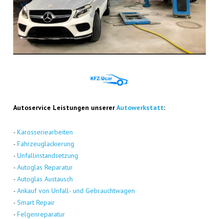
Auto­ser­vice Leis­tun­gen unse­rer
Auto­werk­statt
:
-
Karos­se­rie­ar­bei­ten
-
Fahr­zeug­la­ckie­rung
-
Unfall­in­stand­set­zung
-
Auto­glas Repa­ra­tur
-
Auto­glas Aus­tausch
-
Ankauf von Unfall- und Gebraucht­wa­gen
-
Smart Repair
-
Fel­gen­re­pa­ra­tur