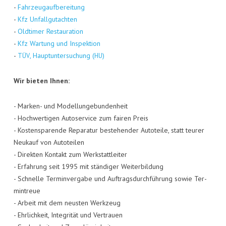
-
Fahr­zeug­auf­be­rei­tung
-
Kfz Unfall­gut­ach­ten
-
Old­ti­mer Restau­ra­ti­on
-
Kfz War­tung und Inspek­ti­on
-
, Haupt­un­ter­su­chung (
)
TÜV
HU
Wir bie­ten Ihnen:
- Mar­ken- und Model­lun­ge­bun­den­heit
- Hoch­wer­ti­gen Auto­ser­vice zum fai­ren Preis
- Kos­ten­spa­ren­de Repa­ra­tur bestehen­der Auto­tei­le, statt teu­rer
Neu­kauf von Auto­tei­len
- Direk­ten Kon­takt zum Werk­statt­lei­ter
- Erfah­rung seit 1995 mit stän­di­ger Wei­ter­bil­dung
- Schnel­le Ter­min­ver­ga­be und Auf­trags­durch­füh­rung sowie Ter­
min­treue
- Arbeit mit dem neus­ten Werk­zeug
- Ehr­lich­keit, Inte­gri­tät und Ver­trau­en