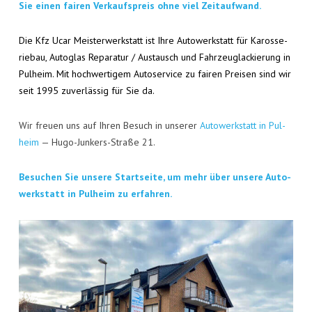
KON­TAKT
Sie einen fai­ren Ver­kaufs­preis ohne viel Zeitaufwand.
VISI­TEN­KAR­TE
Die Kfz Ucar Meis­ter­werk­statt ist Ihre Auto­werk­statt für Karos­se­
rie­bau, Auto­glas Repa­ra­tur / Aus­tausch und Fahr­zeug­la­ckie­rung in
JOBS
Pul­heim. Mit hoch­wer­ti­gem Auto­ser­vice zu fai­ren Prei­sen sind wir
seit 1995 zuver­läs­sig für Sie da.
Wir freu­en uns auf Ihren Besuch in unse­rer
Auto­werk­statt in Pul­
heim
— Hugo-Jun­kers-Stra­ße 21.
Besu­chen Sie unse­re Start­sei­te, um mehr über unse­re Auto­
werk­statt in Pul­heim zu erfahren.