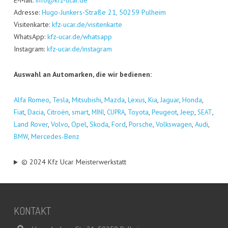
E‑Mail:
info@kfz-ucar.de
Adres­se:
Hugo-Jun­kers-Stra­ße 21, 50259 Pul­heim
Visi­ten­kar­te:
kfz-ucar.de/visitenkarte
Whats­App:
kfz-ucar.de/whatsapp
Insta­gram:
kfz-ucar.de/instagram
Aus­wahl an Auto­mar­ken, die wir bedienen:
Alfa Romeo
,
Tes­la
,
Mitsu­bi­shi
,
Maz­da
,
Lexus
,
Kia
,
Jagu­ar
,
Hon­da
,
Fiat
,
Dacia
,
Citro­ën
,
smart
,
,
,
Toyo­ta
,
Peu­geot
,
Jeep
,
,
MINI
CUPRA
SEAT
Land Rover
,
Vol­vo
,
Opel
,
Sko­da
,
Ford
,
Por­sche
,
Volks­wa­gen
,
Audi
,
,
Mer­ce­des-Benz
BMW
© 2024 Kfz Ucar Meisterwerkstatt
KON­TAKT