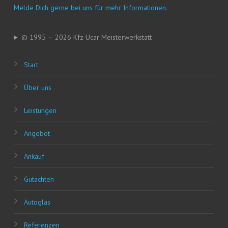
Mel­de Dich ger­ne bei uns für mehr Informationen.
© 1995 — 2026 Kfz Ucar Meisterwerkstatt
Start
Über uns
Leis­tun­gen
Ange­bot
Ankauf
Gut­ach­ten
Auto­glas
Refe­ren­zen