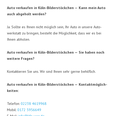
Auto ver­kau­fen in Köln-Bil­der­stöck­chen —
Kann mein Auto
auch abge­holt werden?
Ja. Soll­te es Ihnen nicht mög­lich sein, Ihr Auto in unse­re Auto­
werk­statt zu brin­gen, besteht die Mög­lich­keit, dass wir es bei
Ihnen abholen.
Auto ver­kau­fen in Köln-Bil­der­stöck­chen —
Sie haben noch
wei­te­re Fragen?
Kon­tak­tie­ren Sie uns. Wir sind Ihnen sehr ger­ne behilflich.
Auto ver­kau­fen in Köln-Bil­der­stöck­chen —
Kon­takt­mög­lich­
kei­ten:
Tele­fon:
02238 4619968
Mobil:
0172 5956649