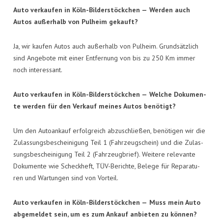
Auto ver­kau­fen in Köln-Bil­der­stöck­chen —
Wer­den auch
Autos außer­halb von Pul­heim gekauft?
Ja, wir kau­fen Autos auch außer­halb von Pul­heim. Grund­sätz­lich
sind Ange­bo­te mit einer Ent­fer­nung von bis zu 250 Km immer
noch interessant.
Auto ver­kau­fen in Köln-Bil­der­stöck­chen —
Wel­che Doku­men­
te wer­den für den Ver­kauf mei­nes Autos benötigt?
Um den Auto­an­kauf erfolg­reich abzu­schlie­ßen, benö­ti­gen wir die
Zulas­sungs­be­schei­ni­gung Teil 1 (Fahr­zeug­schein) und die Zulas­
sungs­be­schei­ni­gung Teil 2 (Fahr­zeug­brief). Wei­te­re rele­van­te
Doku­men­te wie Scheck­heft, TÜV-Berich­te, Bele­ge für Repa­ra­tu­
ren und War­tun­gen sind von Vorteil.
Auto ver­kau­fen in Köln-Bil­der­stöck­chen —
Muss mein Auto
abge­mel­det sein, um es zum Ankauf anbie­ten zu können?