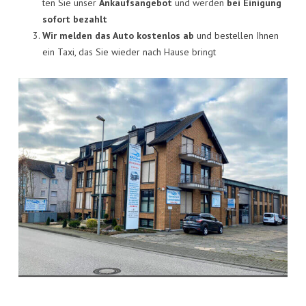
KON­TAKT
ten Sie unser
Ankaufs­an­ge­bot
und wer­den
bei Eini­gung
sofort bezahlt
VISI­TEN­KAR­TE
Wir mel­den das Auto kos­ten­los ab
und bestel­len Ihnen
ein Taxi, das Sie wie­der nach Hau­se bringt
JOBS