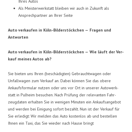
Ihres Autos
Als Meis­ter­werk­statt blei­ben wir auch in Zukunft als
Ansprech­part­ner an Ihrer Seite
Auto ver­kau­fen in Köln-Bil­der­stöck­chen —
Fra­gen und
Antworten
Auto ver­kau­fen in Köln-Bil­der­stöck­chen —
Wie läuft der Ver­
kauf mei­nes Autos ab?
Sie bie­ten uns Ihren (beschä­dig­ten) Gebraucht­wa­gen oder
Unfall­wa­gen zum Ver­kauf an. Dabei kön­nen Sie das obe­re
Ankaufs­for­mu­lar nut­zen oder uns vor Ort in unse­rer Auto­werk­
statt in Pul­heim besu­chen. Nach Prü­fung der rele­van­ten Fahr­
zeug­da­ten erhal­ten Sie in weni­gen Minu­ten ein Ankaufs­an­ge­bot
und wer­den bei Eini­gung sofort bezahlt. Nun ist der Ver­kauf für
Sie erle­digt: Wir mel­den das Auto kos­ten­los ab und bestel­len
Ihnen ein Taxi, das Sie wie­der nach Hau­se bringt