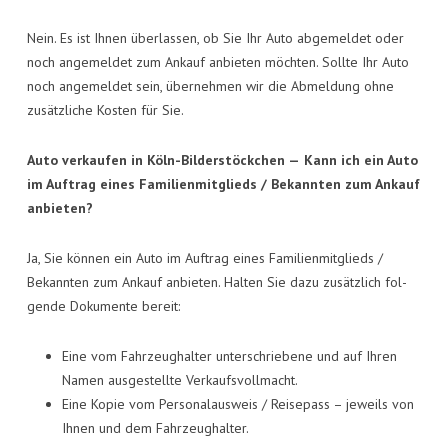
Nein. Es ist Ihnen über­las­sen, ob Sie Ihr Auto abge­mel­det oder
noch ange­mel­det zum Ankauf anbie­ten möch­ten. Soll­te Ihr Auto
noch ange­mel­det sein, über­neh­men wir die Abmel­dung ohne
zusätz­li­che Kos­ten für Sie.
Auto ver­kau­fen in Köln-Bil­der­stöck­chen —
Kann ich ein Auto
im Auf­trag eines Fami­li­en­mit­glieds / Bekann­ten zum Ankauf
anbieten?
Ja, Sie kön­nen ein Auto im Auf­trag eines Fami­li­en­mit­glieds /
Bekann­ten zum Ankauf anbie­ten. Hal­ten Sie dazu zusätz­lich fol­
gen­de Doku­men­te bereit:
Eine vom Fahr­zeug­hal­ter unter­schrie­be­ne und auf Ihren
Namen aus­ge­stell­te Verkaufsvollmacht.
Eine Kopie vom Per­so­nal­aus­weis / Rei­se­pass – jeweils von
Ihnen und dem Fahrzeughalter.