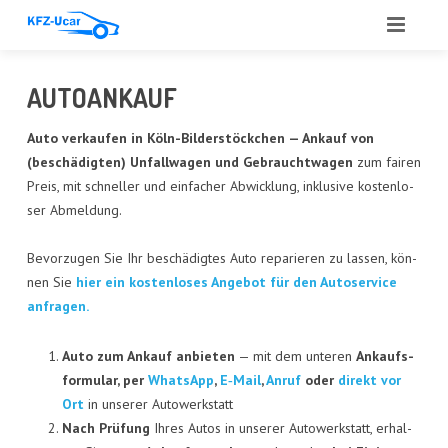
START
AUTO­AN­KAUF
ÜBER UNS
Auto ver­kau­fen in
Köln-Bil­der­stöck­chen
— Ankauf von
(beschä­dig­ten) Unfall­wa­gen und Gebraucht­wa­gen
zum fai­ren
LEIS­TUN­GEN
Preis, mit schnel­ler und ein­fa­cher Abwick­lung, inklu­si­ve kos­ten­lo­
ser Abmel­dung.
ANGE­BOT
Bevor­zu­gen Sie Ihr beschä­dig­tes Auto repa­rie­ren zu las­sen, kön­
ANKAUF
nen Sie
hier ein kos­ten­lo­ses Ange­bot für den Auto­ser­vice
anfragen.
GUT­ACH­TEN
AUTO­GLAS
Auto zum Ankauf anbie­ten
— mit dem unte­ren
Ankaufs­
for­mu­lar, per
Whats­App
,
E‑Mail
,
Anruf
oder
direkt vor
REFE­REN­ZEN
Ort
in unse­rer Autowerkstatt
Nach Prü­fung
Ihres Autos in unse­rer Auto­werk­statt, erhal­