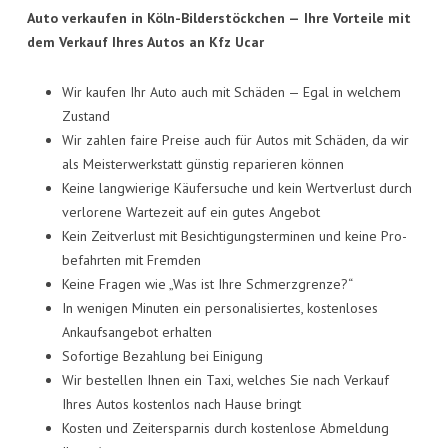
Auto ver­kau­fen in Köln-Bil­der­stöck­chen —
Ihre Vor­tei­le mit
dem Ver­kauf Ihres Autos an Kfz Ucar
Wir kau­fen Ihr Auto auch mit Schä­den — Egal in wel­chem
Zustand
Wir zah­len fai­re Prei­se auch für Autos mit Schä­den, da wir
als Meis­ter­werk­statt güns­tig repa­rie­ren können
Kei­ne lang­wie­ri­ge Käu­fer­su­che und kein Wert­ver­lust durch
ver­lo­re­ne War­te­zeit auf ein gutes Angebot
Kein Zeit­ver­lust mit Besich­ti­gungs­ter­mi­nen und kei­ne Pro­
be­fahr­ten mit Fremden
Kei­ne Fra­gen wie „Was ist Ihre Schmerzgrenze?“
In weni­gen Minu­ten ein per­so­na­li­sier­tes, kos­ten­lo­ses
Ankaufs­an­ge­bot erhalten
Sofor­ti­ge Bezah­lung bei Einigung
Wir bestel­len Ihnen ein Taxi, wel­ches Sie nach Ver­kauf
Ihres Autos kos­ten­los nach Hau­se bringt
Kos­ten und Zeit­er­spar­nis durch kos­ten­lo­se Abmel­dung