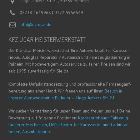
Hugo-Junkers-Str. 21, 50259 Pulheim
02238 4619968 | 0172 5956649
info@kfz-ucar.de
KFZ UCAR MEISTERWERKSTATT
Die Kfz Ucar Meis­ter­werk­statt ist Ihre Auto­werk­statt für Karos­se­
rie­bau, Auto­glas Repa­ra­tur / Aus­tausch und Fahr­zeug­la­ckie­rung in
Pul­heim. Mit hoch­wer­ti­gem Auto­ser­vice zu fai­ren Prei­sen sind wir
seit 1995 zuver­läs­sig für Sie da.
Kom­plet­te Unfall­in­stand­set­zung und pro­fes­sio­nel­le Fahr­zeug­auf­
be­rei­tung aus einer Hand. Wir freu­en uns auf Ihren
Besuch in
unse­rer Auto­werk­statt in Pul­heim
—
Hugo-Jun­kers-Str. 21.
Wir suchen Ver­stär­kung für unser Team und freu­en uns auf Dei­ne
Bewer­bung auf fol­gen­de Posi­tio­nen:
Karos­se­rie­bau­er, Fahr­zeug­
la­ckie­rer, Mecha­ni­ker, Hilfs­ar­bei­ter für Karos­se­rie- und Lackier­ar­
bei­ten, Auszubildende.