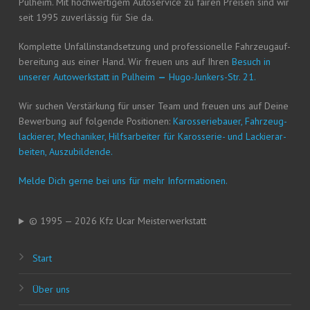
Pul­heim. Mit hoch­wer­ti­gem Auto­ser­vice zu fai­ren Prei­sen sind wir
seit 1995 zuver­läs­sig für Sie da.
Kom­plet­te Unfall­in­stand­set­zung und pro­fes­sio­nel­le Fahr­zeug­auf­
be­rei­tung aus einer Hand. Wir freu­en uns auf Ihren
Besuch in
unse­rer Auto­werk­statt in Pul­heim
—
Hugo-Jun­kers-Str. 21.
Wir suchen Ver­stär­kung für unser Team und freu­en uns auf Dei­ne
Bewer­bung auf fol­gen­de Posi­tio­nen:
Karos­se­rie­bau­er, Fahr­zeug­
la­ckie­rer, Mecha­ni­ker, Hilfs­ar­bei­ter für Karos­se­rie- und Lackier­ar­
bei­ten, Auszubildende.
Mel­de Dich ger­ne bei uns für mehr Informationen.
© 1995 — 2026 Kfz Ucar Meisterwerkstatt
Start
Über uns