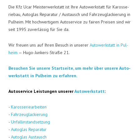
Die Kfz Ucar Meis­ter­werk­statt ist Ihre Auto­werk­statt für Karos­se­
rie­bau, Auto­glas Repa­ra­tur / Aus­tausch und Fahr­zeug­la­ckie­rung in
Pul­heim. Mit hoch­wer­ti­gem Auto­ser­vice zu fai­ren Prei­sen sind wir
seit 1995 zuver­läs­sig für Sie da.
Wir freu­en uns auf Ihren Besuch in unse­rer
Auto­werk­statt in Pul­
heim
— Hugo-Jun­kers-Stra­ße 21.
Besu­chen Sie unse­re Start­sei­te, um mehr über unse­re Auto­
werk­statt in Pul­heim zu erfahren.
Auto­ser­vice Leis­tun­gen unse­rer
Auto­werk­statt
:
-
Karos­se­rie­ar­bei­ten
-
Fahr­zeug­la­ckie­rung
-
Unfall­in­stand­set­zung
-
Auto­glas Repa­ra­tur
-
Auto­glas Aus­tausch