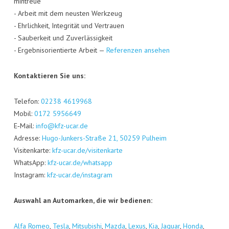
min­treue
- Arbeit mit dem neus­ten Werk­zeug
- Ehr­lich­keit, Inte­gri­tät und Ver­trau­en
- Sau­ber­keit und Zuver­läs­sig­keit
- Ergeb­nis­ori­en­tier­te Arbeit —
Refe­ren­zen ansehen
Kon­tak­tie­ren Sie uns:
Tele­fon:
02238 4619968
Mobil:
0172 5956649
E‑Mail:
info@kfz-ucar.de
Adres­se:
Hugo-Jun­kers-Stra­ße 21, 50259 Pul­heim
Visi­ten­kar­te:
kfz-ucar.de/visitenkarte
Whats­App:
kfz-ucar.de/whatsapp
Insta­gram:
kfz-ucar.de/instagram
Aus­wahl an Auto­mar­ken, die wir bedienen:
Alfa Romeo
,
Tes­la
,
Mitsu­bi­shi
,
Maz­da
,
Lexus
,
Kia
,
Jagu­ar
,
Hon­da
,