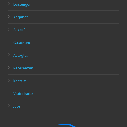
Leis­tun­gen
Ange­bot
Ankauf
Gut­ach­ten
Auto­glas
Refe­ren­zen
Kon­takt
Visi­ten­kar­te
Jobs