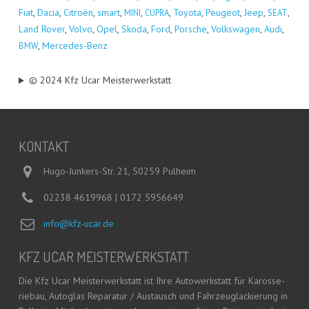
Fiat
,
Dacia
,
Citro­ën
,
smart
,
,
,
Toyo­ta
,
Peu­geot
,
Jeep
,
,
MINI
CUPRA
SEAT
Land Rover
,
Vol­vo
,
Opel
,
Sko­da
,
Ford
,
Por­sche
,
Volks­wa­gen
,
Audi
,
,
Mer­ce­des-Benz
BMW
© 2024 Kfz Ucar Meisterwerkstatt
KON­TAKT
Hugo-Junkers-Str. 21, 50259 Pulheim
02238 4619968 | 0172 5956649
info@kfz-ucar.de
KFZ UCAR MEISTERWERKSTATT
Die Kfz Ucar Meis­ter­werk­statt ist Ihre Auto­werk­statt für Karos­se­
rie­bau, Auto­glas Repa­ra­tur / Aus­tausch und Fahr­zeug­la­ckie­rung in