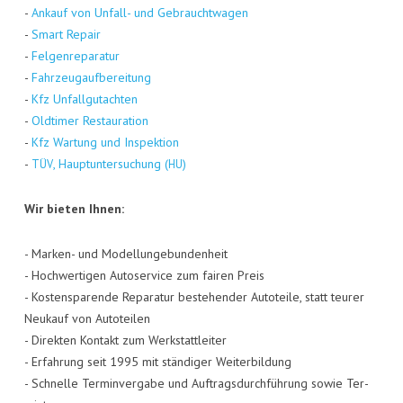
-
Ankauf von Unfall- und Gebraucht­wa­gen
-
Smart Repair
-
Fel­gen­re­pa­ra­tur
-
Fahr­zeug­auf­be­rei­tung
-
Kfz Unfall­gut­ach­ten
-
Old­ti­mer Restau­ra­ti­on
-
Kfz War­tung und Inspek­ti­on
-
, Haupt­un­ter­su­chung (
)
TÜV
HU
Wir bie­ten Ihnen:
- Mar­ken- und Model­lun­ge­bun­den­heit
- Hoch­wer­ti­gen Auto­ser­vice zum fai­ren Preis
- Kos­ten­spa­ren­de Repa­ra­tur bestehen­der Auto­tei­le, statt teu­rer
Neu­kauf von Auto­tei­len
- Direk­ten Kon­takt zum Werk­statt­lei­ter
- Erfah­rung seit 1995 mit stän­di­ger Wei­ter­bil­dung
- Schnel­le Ter­min­ver­ga­be und Auf­trags­durch­füh­rung sowie Ter­