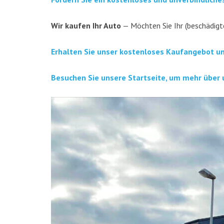
Wir kau­fen Ihr Auto
— Möch­ten Sie Ihr (beschä­dig­t
Erhal­ten Sie unser kos­ten­lo­ses Kauf­an­ge­bot u
Besu­chen Sie unse­re Start­sei­te, um mehr über 