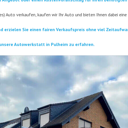
es) Auto ver­kau­fen, kau­fen wir Ihr Auto und bie­ten Ihnen dabei eine
nd erzie­len Sie einen fai­ren Ver­kaufs­preis ohne viel Zeitaufwa
unse­re Auto­werk­statt in Pul­heim zu erfahren.