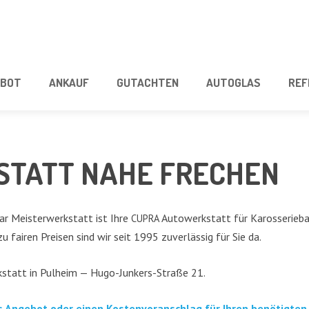
­BOT
ANKAUF
GUT­ACH­TEN
AUTO­GLAS
REF
STATT NAHE FRECHEN
 Meis­ter­werk­statt ist Ihre
Auto­werk­statt für Karos­se­rie­ba
CUPRA
zu fai­ren Prei­sen sind wir seit 1995 zuver­läs­sig für Sie da.
k­statt in Pul­heim — Hugo-Jun­kers-Stra­ße 21.
hes Ange­bot oder einen Kos­ten­vor­anschlag für Ihren benö­tig­ten 