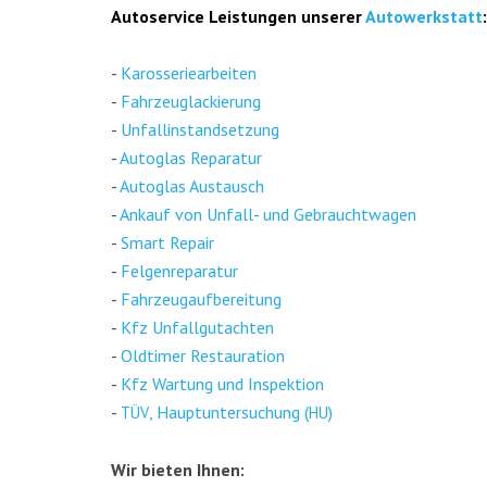
Auto­ser­vice Leis­tun­gen unse­rer
Auto­werk­statt
:
-
Karos­se­rie­ar­bei­ten
-
Fahr­zeug­la­ckie­rung
-
Unfall­in­stand­set­zung
-
Auto­glas Repa­ra­tur
-
Auto­glas Aus­tausch
-
Ankauf von Unfall- und Gebraucht­wa­gen
-
Smart Repair
-
Fel­gen­re­pa­ra­tur
-
Fahr­zeug­auf­be­rei­tung
-
Kfz Unfall­gut­ach­ten
-
Old­ti­mer Restau­ra­ti­on
-
Kfz War­tung und Inspek­ti­on
-
, Haupt­un­ter­su­chung (
)
TÜV
HU
Wir bie­ten Ihnen: