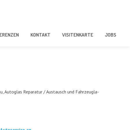
E­REN­ZEN
KON­TAKT
VISI­TEN­KAR­TE
JOBS
u, Auto­glas Repa­ra­tur / Aus­tausch und Fahr­zeug­la­
Auto­ser­vice an.