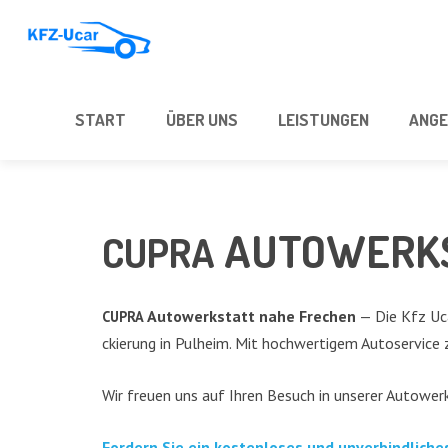
START
ÜBER UNS
LEIS­TUN­GEN
ANGE
AUTO­WERK­
CUPRA
Auto­werk­statt nahe Fre­chen
— Die Kfz Ucar
CUPRA
ckie­rung in Pul­heim. Mit hoch­wer­ti­gem Auto­ser­vice 
Wir freu­en uns auf Ihren Besuch in unse­rer Auto­wer
For­dern Sie ein kos­ten­lo­ses und unver­bind­li­c