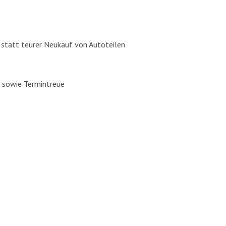
, statt teu­rer Neu­kauf von Auto­tei­len
ng sowie Ter­min­treue
ros­se­rie­bau, Auto­glas Repa­ra­tur / Aus­tausch und Fahr­zeug­la­ckie­rung in Pu
r­zeug­auf­be­rei­tung aus einer Hand. Wir freu­en uns auf Ihren
Besuch in unse­re
 Dei­ne Bewer­bung auf fol­gen­de Posi­tio­nen:
Karos­se­rie­bau­er, Fahr­zeug­la­c