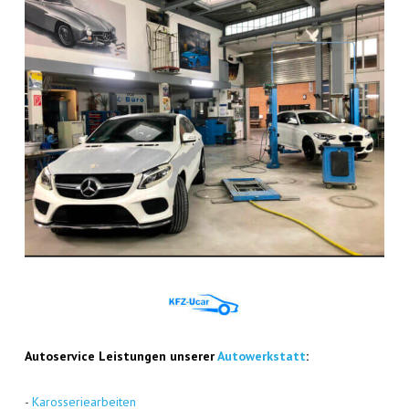
Auto­ser­vice Leis­tun­gen unse­rer
Auto­werk­statt
:
-
Karos­se­rie­ar­bei­ten