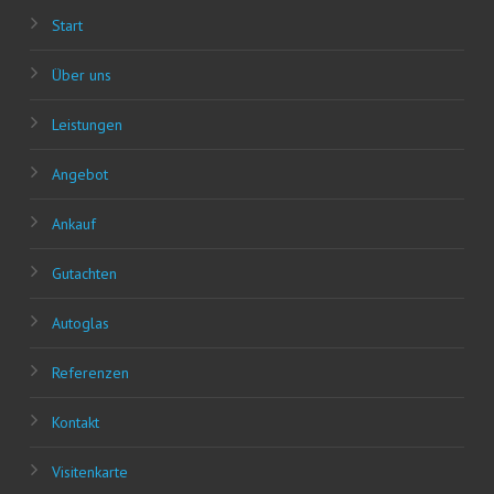
Start
Über uns
Leis­tun­gen
Ange­bot
Ankauf
Gut­ach­ten
Auto­glas
Refe­ren­zen
Kon­takt
Visi­ten­kar­te