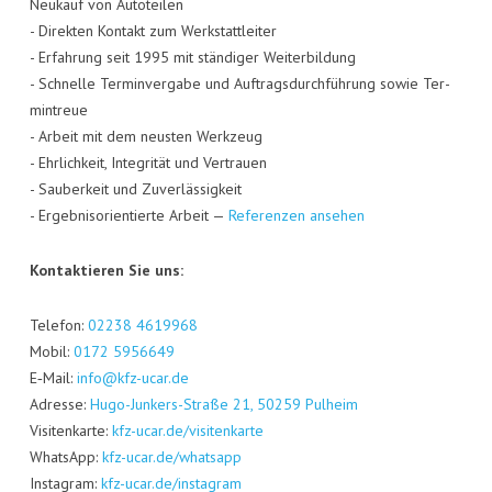
Neu­kauf von Auto­tei­len
- Direk­ten Kon­takt zum Werk­statt­lei­ter
- Erfah­rung seit 1995 mit stän­di­ger Wei­ter­bil­dung
- Schnel­le Ter­min­ver­ga­be und Auf­trags­durch­füh­rung sowie Ter­
min­treue
- Arbeit mit dem neus­ten Werk­zeug
- Ehr­lich­keit, Inte­gri­tät und Ver­trau­en
- Sau­ber­keit und Zuver­läs­sig­keit
- Ergeb­nis­ori­en­tier­te Arbeit —
Refe­ren­zen ansehen
Kon­tak­tie­ren Sie uns:
Tele­fon:
02238 4619968
Mobil:
0172 5956649
E‑Mail:
info@kfz-ucar.de
Adres­se:
Hugo-Jun­kers-Stra­ße 21, 50259 Pul­heim
Visi­ten­kar­te:
kfz-ucar.de/visitenkarte
Whats­App:
kfz-ucar.de/whatsapp
Insta­gram:
kfz-ucar.de/instagram