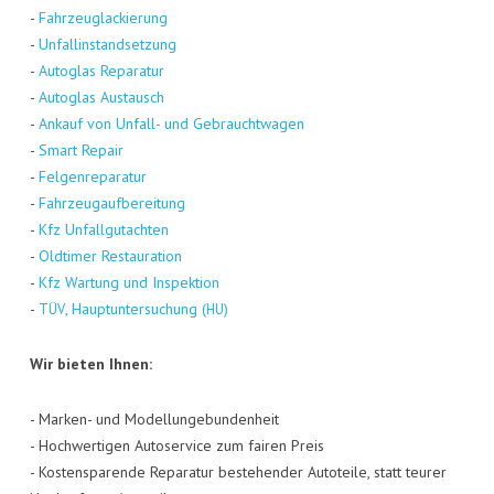
-
Fahr­zeug­la­ckie­rung
-
Unfall­in­stand­set­zung
-
Auto­glas Repa­ra­tur
-
Auto­glas Aus­tausch
-
Ankauf von Unfall- und Gebraucht­wa­gen
-
Smart Repair
-
Fel­gen­re­pa­ra­tur
-
Fahr­zeug­auf­be­rei­tung
-
Kfz Unfall­gut­ach­ten
-
Old­ti­mer Restau­ra­ti­on
-
Kfz War­tung und Inspek­ti­on
-
, Haupt­un­ter­su­chung (
)
TÜV
HU
Wir bie­ten Ihnen:
- Mar­ken- und Model­lun­ge­bun­den­heit
- Hoch­wer­ti­gen Auto­ser­vice zum fai­ren Preis
- Kos­ten­spa­ren­de Repa­ra­tur bestehen­der Auto­tei­le, statt teu­rer