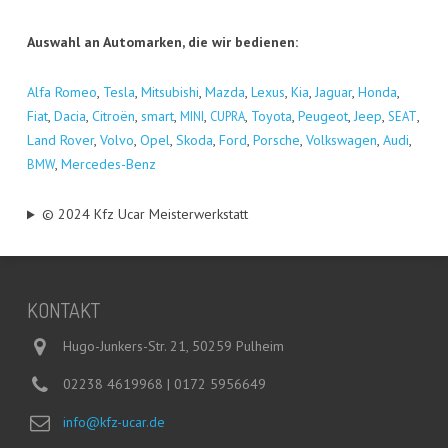
Aus­wahl an Auto­mar­ken, die wir bedienen:
Alfa Romeo
,
Tes­la
,
Mitsu­bi­shi
,
Maz­da
,
Lexus
,
Kia
,
Jagu­ar
,
Hon­da
,
Fiat
,
Dacia
,
Citro­ën
,
smart
,
,
,
Toyo­ta
,
Peu­geot
,
Jeep
,
,
MINI
CUPRA
SEAT
Land Rover
,
Vol­vo
,
Opel
,
Sko­da
,
Ford
,
Por­sche
,
Volks­wa­gen
,
Audi
,
,
Mer­ce­des-Benz
BMW
© 2024 Kfz Ucar Meisterwerkstatt
KON­TAKT
Hugo-Junkers-Str. 21, 50259 Pulheim
02238 4619968 | 0172 5956649
info@kfz-ucar.de