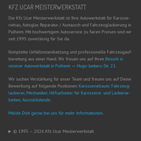
KFZ UCAR MEISTERWERKSTATT
Die Kfz Ucar Meis­ter­werk­statt ist Ihre Auto­werk­statt für Karos­se­
rie­bau, Auto­glas Repa­ra­tur / Aus­tausch und Fahr­zeug­la­ckie­rung in
Pul­heim. Mit hoch­wer­ti­gem Auto­ser­vice zu fai­ren Prei­sen sind wir
seit 1995 zuver­läs­sig für Sie da.
Kom­plet­te Unfall­in­stand­set­zung und pro­fes­sio­nel­le Fahr­zeug­auf­
be­rei­tung aus einer Hand. Wir freu­en uns auf Ihren
Besuch in
unse­rer Auto­werk­statt in Pul­heim
—
Hugo-Jun­kers-Str. 21.
Wir suchen Ver­stär­kung für unser Team und freu­en uns auf Dei­ne
Bewer­bung auf fol­gen­de Posi­tio­nen:
Karos­se­rie­bau­er, Fahr­zeug­
la­ckie­rer, Mecha­ni­ker, Hilfs­ar­bei­ter für Karos­se­rie- und Lackier­ar­
bei­ten, Auszubildende.
Mel­de Dich ger­ne bei uns für mehr Informationen.
© 1995 — 2026 Kfz Ucar Meisterwerkstatt