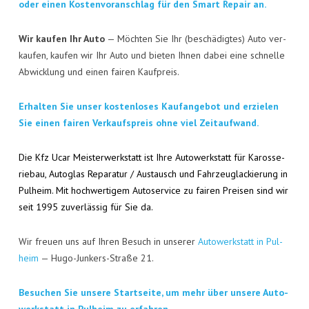
KON­TAKT
oder einen Kos­ten­vor­anschlag für den Smart Repair an.
VISI­TEN­KAR­TE
Wir kau­fen Ihr Auto
— Möch­ten Sie Ihr (beschä­dig­tes) Auto ver­
kau­fen, kau­fen wir Ihr Auto und bie­ten Ihnen dabei eine schnel­le
JOBS
Abwick­lung und einen fai­ren Kaufpreis.
Erhal­ten Sie unser kos­ten­lo­ses Kauf­an­ge­bot und erzie­len
Sie einen fai­ren Ver­kaufs­preis ohne viel Zeitaufwand.
Die Kfz Ucar Meis­ter­werk­statt ist Ihre Auto­werk­statt für Karos­se­
rie­bau, Auto­glas Repa­ra­tur / Aus­tausch und Fahr­zeug­la­ckie­rung in
Pul­heim. Mit hoch­wer­ti­gem Auto­ser­vice zu fai­ren Prei­sen sind wir
seit 1995 zuver­läs­sig für Sie da.
Wir freu­en uns auf Ihren Besuch in unse­rer
Auto­werk­statt in Pul­
heim
— Hugo-Jun­kers-Stra­ße 21.
Besu­chen Sie unse­re Start­sei­te, um mehr über unse­re Auto­