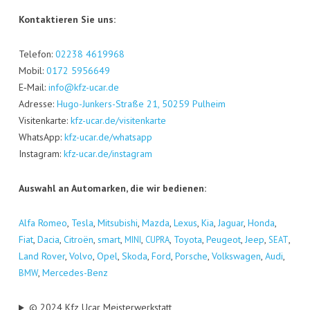
Kon­tak­tie­ren Sie uns:
Tele­fon:
02238 4619968
Mobil:
0172 5956649
E‑Mail:
info@kfz-ucar.de
Adres­se:
Hugo-Jun­kers-Stra­ße 21, 50259 Pul­heim
Visi­ten­kar­te:
kfz-ucar.de/visitenkarte
Whats­App:
kfz-ucar.de/whatsapp
Insta­gram:
kfz-ucar.de/instagram
Aus­wahl an Auto­mar­ken, die wir bedienen:
Alfa Romeo
,
Tes­la
,
Mitsu­bi­shi
,
Maz­da
,
Lexus
,
Kia
,
Jagu­ar
,
Hon­da
,
Fiat
,
Dacia
,
Citro­ën
,
smart
,
,
,
Toyo­ta
,
Peu­geot
,
Jeep
,
,
MINI
CUPRA
SEAT
Land Rover
,
Vol­vo
,
Opel
,
Sko­da
,
Ford
,
Por­sche
,
Volks­wa­gen
,
Audi
,
,
Mer­ce­des-Benz
BMW
© 2024 Kfz Ucar Meisterwerkstatt