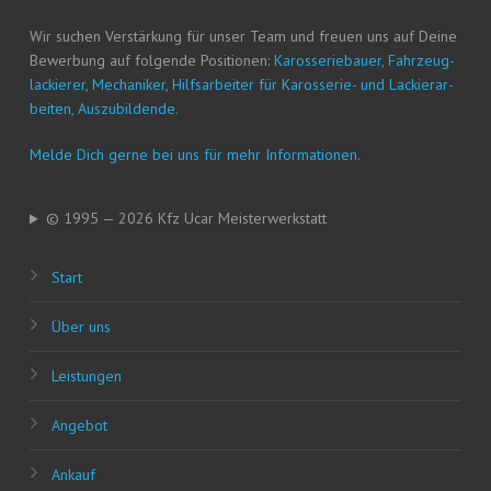
Wir suchen Ver­stär­kung für unser Team und freu­en uns auf Dei­ne
Bewer­bung auf fol­gen­de Posi­tio­nen:
Karos­se­rie­bau­er, Fahr­zeug­
la­ckie­rer, Mecha­ni­ker, Hilfs­ar­bei­ter für Karos­se­rie- und Lackier­ar­
bei­ten, Auszubildende.
Mel­de Dich ger­ne bei uns für mehr Informationen.
© 1995 — 2026 Kfz Ucar Meisterwerkstatt
Start
Über uns
Leis­tun­gen
Ange­bot
Ankauf