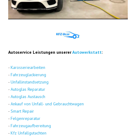
Auto­ser­vice Leis­tun­gen unse­rer
Auto­werk­statt
:
-
Karos­se­rie­ar­bei­ten
-
Fahr­zeug­la­ckie­rung
-
Unfall­in­stand­set­zung
-
Auto­glas Repa­ra­tur
-
Auto­glas Aus­tausch
-
Ankauf von Unfall- und Gebraucht­wa­gen
-
Smart Repair
-
Fel­gen­re­pa­ra­tur
-
Fahr­zeug­auf­be­rei­tung
-
Kfz Unfall­gut­ach­ten