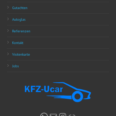
Gut­ach­ten
Auto­glas
Refe­ren­zen
Kon­takt
Visi­ten­kar­te
Jobs