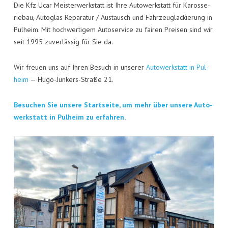
KON­TAKT
Die Kfz Ucar Meis­ter­werk­statt ist Ihre Auto­werk­statt für Karos­se­
rie­bau, Auto­glas Repa­ra­tur / Aus­tausch und Fahr­zeug­la­ckie­rung in
VISI­TEN­KAR­TE
Pul­heim. Mit hoch­wer­ti­gem Auto­ser­vice zu fai­ren Prei­sen sind wir
seit 1995 zuver­läs­sig für Sie da.
JOBS
Wir freu­en uns auf Ihren Besuch in unse­rer
Auto­werk­statt in Pul­
heim
— Hugo-Jun­kers-Stra­ße 21.
Besu­chen Sie unse­re Start­sei­te, um mehr über unse­re Auto­
werk­statt in Pul­heim zu erfahren.