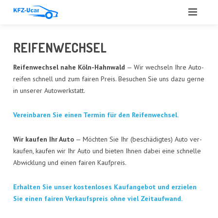
START
REI­FEN­WECH­SEL
ÜBER UNS
Rei­fen­wech­sel nahe Köln-Hahn­wald
— Wir wech­seln Ihre Auto­
rei­fen schnell und zum fai­ren Preis. Besu­chen Sie uns dazu ger­ne
LEIS­TUN­GEN
in unse­rer Autowerkstatt.
ANGE­BOT
Ver­ein­ba­ren Sie einen Ter­min für den Reifenwechsel.
ANKAUF
Wir kau­fen Ihr Auto
— Möch­ten Sie Ihr (beschä­dig­tes) Auto ver­
GUT­ACH­TEN
kau­fen, kau­fen wir Ihr Auto und bie­ten Ihnen dabei eine schnel­le
Abwick­lung und einen fai­ren Kaufpreis.
AUTO­GLAS
Erhal­ten Sie unser kos­ten­lo­ses Kauf­an­ge­bot und erzie­len
REFE­REN­ZEN
Sie einen fai­ren Ver­kaufs­preis ohne viel Zeitaufwand.