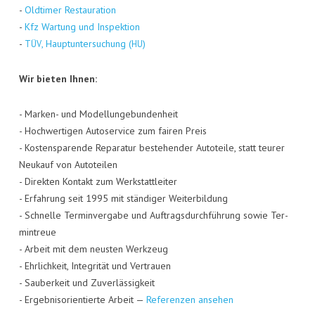
-
Old­ti­mer Restau­ra­ti­on
-
Kfz War­tung und Inspek­ti­on
-
, Haupt­un­ter­su­chung (
)
TÜV
HU
Wir bie­ten Ihnen:
- Mar­ken- und Model­lun­ge­bun­den­heit
- Hoch­wer­ti­gen Auto­ser­vice zum fai­ren Preis
- Kos­ten­spa­ren­de Repa­ra­tur bestehen­der Auto­tei­le, statt teu­rer
Neu­kauf von Auto­tei­len
- Direk­ten Kon­takt zum Werk­statt­lei­ter
- Erfah­rung seit 1995 mit stän­di­ger Wei­ter­bil­dung
- Schnel­le Ter­min­ver­ga­be und Auf­trags­durch­füh­rung sowie Ter­
min­treue
- Arbeit mit dem neus­ten Werk­zeug
- Ehr­lich­keit, Inte­gri­tät und Ver­trau­en
- Sau­ber­keit und Zuver­läs­sig­keit
- Ergeb­nis­ori­en­tier­te Arbeit —
Refe­ren­zen ansehen