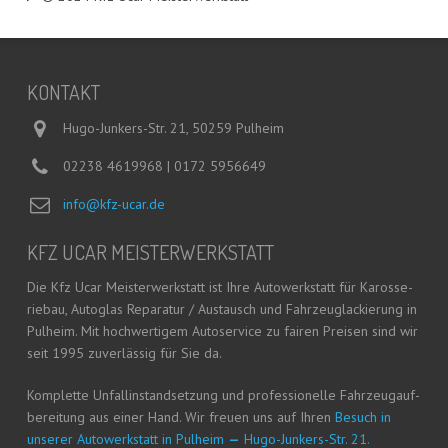
KON­TAKT
Hugo-Junkers-Str. 21, 50259 Pulheim
02238 4619968 | 0172 5956649
info@kfz-ucar.de
KFZ UCAR MEISTERWERKSTATT
Die Kfz Ucar Meis­ter­werk­statt ist Ihre Auto­werk­statt für Karos­se­
rie­bau, Auto­glas Repa­ra­tur / Aus­tausch und Fahr­zeug­la­ckie­rung in
Pul­heim. Mit hoch­wer­ti­gem Auto­ser­vice zu fai­ren Prei­sen sind wir
seit 1995 zuver­läs­sig für Sie da.
Kom­plet­te Unfall­in­stand­set­zung und pro­fes­sio­nel­le Fahr­zeug­auf­
be­rei­tung aus einer Hand. Wir freu­en uns auf Ihren
Besuch in
unse­rer Auto­werk­statt in Pul­heim
—
Hugo-Jun­kers-Str. 21.