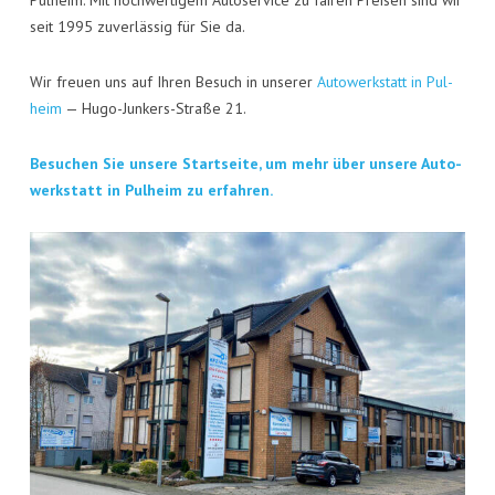
Pul­heim. Mit hoch­wer­ti­gem Auto­ser­vice zu fai­ren Prei­sen sind wir
seit 1995 zuver­läs­sig für Sie da.
Wir freu­en uns auf Ihren Besuch in unse­rer
Auto­werk­statt in Pul­
heim
— Hugo-Jun­kers-Stra­ße 21.
Besu­chen Sie unse­re Start­sei­te, um mehr über unse­re Auto­
werk­statt in Pul­heim zu erfahren.