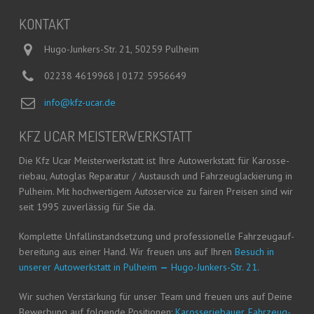
KON­TAKT
Hugo-Junkers-Str. 21, 50259 Pulheim
02238 4619968 | 0172 5956649
info@kfz-ucar.de
KFZ UCAR MEISTERWERKSTATT
Die Kfz Ucar Meis­ter­werk­statt ist Ihre Auto­werk­statt für Karos­se­
rie­bau, Auto­glas Repa­ra­tur / Aus­tausch und Fahr­zeug­la­ckie­rung in
Pul­heim. Mit hoch­wer­ti­gem Auto­ser­vice zu fai­ren Prei­sen sind wir
seit 1995 zuver­läs­sig für Sie da.
Kom­plet­te Unfall­in­stand­set­zung und pro­fes­sio­nel­le Fahr­zeug­auf­
be­rei­tung aus einer Hand. Wir freu­en uns auf Ihren
Besuch in
unse­rer Auto­werk­statt in Pul­heim
—
Hugo-Jun­kers-Str. 21.
Wir suchen Ver­stär­kung für unser Team und freu­en uns auf Dei­ne
Bewer­bung auf fol­gen­de Posi­tio­nen:
Karos­se­rie­bau­er, Fahr­zeug­