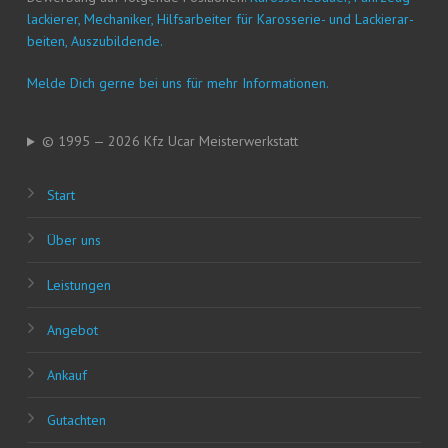
la­ckie­rer, Mecha­ni­ker, Hilfs­ar­bei­ter für Karos­se­rie- und Lackier­ar­
bei­ten, Auszubildende.
Mel­de Dich ger­ne bei uns für mehr Informationen.
© 1995 — 2026 Kfz Ucar Meisterwerkstatt
Start
Über uns
Leis­tun­gen
Ange­bot
Ankauf
Gut­ach­ten