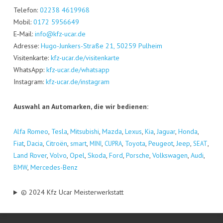
Tele­fon:
02238 4619968
Mobil:
0172 5956649
E‑Mail:
info@kfz-ucar.de
Adres­se:
Hugo-Jun­kers-Stra­ße 21, 50259 Pul­heim
Visi­ten­kar­te:
kfz-ucar.de/visitenkarte
Whats­App:
kfz-ucar.de/whatsapp
Insta­gram:
kfz-ucar.de/instagram
Aus­wahl an Auto­mar­ken, die wir bedienen:
Alfa Romeo
,
Tes­la
,
Mitsu­bi­shi
,
Maz­da
,
Lexus
,
Kia
,
Jagu­ar
,
Hon­da
,
Fiat
,
Dacia
,
Citro­ën
,
smart
,
,
,
Toyo­ta
,
Peu­geot
,
Jeep
,
,
MINI
CUPRA
SEAT
Land Rover
,
Vol­vo
,
Opel
,
Sko­da
,
Ford
,
Por­sche
,
Volks­wa­gen
,
Audi
,
,
Mer­ce­des-Benz
BMW
© 2024 Kfz Ucar Meisterwerkstatt