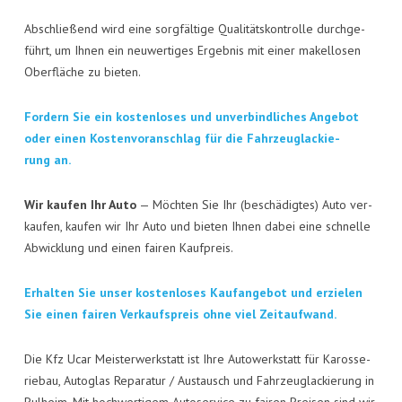
KON­TAKT
Abschlie­ßend wird eine sorg­fäl­ti­ge Qua­li­täts­kon­trol­le durch­ge­
VISI­TEN­KAR­TE
führt, um Ihnen ein neu­wer­ti­ges Ergeb­nis mit einer makel­lo­sen
Ober­flä­che zu bieten.
JOBS
For­dern Sie ein kos­ten­lo­ses und unver­bind­li­ches Ange­bot
oder einen Kos­ten­vor­anschlag für die Fahr­zeug­la­ckie­
rung an.
Wir kau­fen Ihr Auto
— Möch­ten Sie Ihr (beschä­dig­tes) Auto ver­
kau­fen, kau­fen wir Ihr Auto und bie­ten Ihnen dabei eine schnel­le
Abwick­lung und einen fai­ren Kaufpreis.
Erhal­ten Sie unser kos­ten­lo­ses Kauf­an­ge­bot und erzie­len
Sie einen fai­ren Ver­kaufs­preis ohne viel Zeitaufwand.
Die Kfz Ucar Meis­ter­werk­statt ist Ihre Auto­werk­statt für Karos­se­
rie­bau, Auto­glas Repa­ra­tur / Aus­tausch und Fahr­zeug­la­ckie­rung in