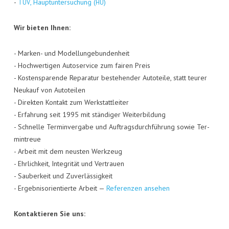
-
, Haupt­un­ter­su­chung (
)
TÜV
HU
Wir bie­ten Ihnen:
- Mar­ken- und Model­lun­ge­bun­den­heit
- Hoch­wer­ti­gen Auto­ser­vice zum fai­ren Preis
- Kos­ten­spa­ren­de Repa­ra­tur bestehen­der Auto­tei­le, statt teu­rer
Neu­kauf von Auto­tei­len
- Direk­ten Kon­takt zum Werk­statt­lei­ter
- Erfah­rung seit 1995 mit stän­di­ger Wei­ter­bil­dung
- Schnel­le Ter­min­ver­ga­be und Auf­trags­durch­füh­rung sowie Ter­
min­treue
- Arbeit mit dem neus­ten Werk­zeug
- Ehr­lich­keit, Inte­gri­tät und Ver­trau­en
- Sau­ber­keit und Zuver­läs­sig­keit
- Ergeb­nis­ori­en­tier­te Arbeit —
Refe­ren­zen ansehen
Kon­tak­tie­ren Sie uns: