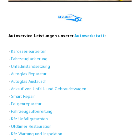
Auto­ser­vice Leis­tun­gen unse­rer
Auto­werk­statt
:
-
Karos­se­rie­ar­bei­ten
-
Fahr­zeug­la­ckie­rung
-
Unfall­in­stand­set­zung
-
Auto­glas Repa­ra­tur
-
Auto­glas Aus­tausch
-
Ankauf von Unfall- und Gebraucht­wa­gen
-
Smart Repair
-
Fel­gen­re­pa­ra­tur
-
Fahr­zeug­auf­be­rei­tung
-
Kfz Unfall­gut­ach­ten
-
Old­ti­mer Restau­ra­ti­on
-
Kfz War­tung und Inspek­ti­on