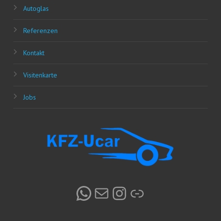
Auto­glas
Refe­ren­zen
Kon­takt
Visi­ten­kar­te
Jobs
WhatsApp
E-Mail
Instagram
Link