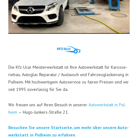
Die Kfz Ucar Meis­ter­werk­statt ist Ihre Auto­werk­statt für Karos­se­
rie­bau, Auto­glas Repa­ra­tur / Aus­tausch und Fahr­zeug­la­ckie­rung in
Pul­heim. Mit hoch­wer­ti­gem Auto­ser­vice zu fai­ren Prei­sen sind wir
seit 1995 zuver­läs­sig für Sie da.
Wir freu­en uns auf Ihren Besuch in unse­rer
Auto­werk­statt in Pul­
heim
— Hugo-Jun­kers-Stra­ße 21.
Besu­chen Sie unse­re Start­sei­te, um mehr über unse­re Auto­
werk­statt in Pul­heim zu erfahren.