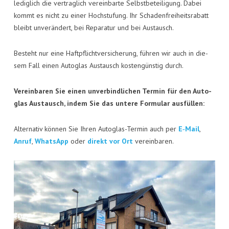
KON­TAKT
ledig­lich die ver­trag­lich ver­ein­bar­te Selbst­be­tei­li­gung. Dabei
kommt es nicht zu einer Hoch­stu­fung. Ihr Scha­den­frei­heits­ra­batt
VISI­TEN­KAR­TE
bleibt unver­än­dert, bei Repa­ra­tur und bei Austausch.
JOBS
Besteht nur eine Haft­pflicht­ver­si­che­rung, füh­ren wir auch in die­
sem Fall einen Auto­glas Aus­tausch kos­ten­güns­tig durch.
Ver­ein­ba­ren Sie einen unver­bind­li­chen Ter­min für den Auto­
glas Aus­tausch, indem Sie das unte­re For­mu­lar ausfüllen:
Alter­na­tiv kön­nen Sie Ihren Auto­glas-Ter­min auch per
E‑Mail
,
Anruf
,
Whats­App
oder
direkt vor Ort
vereinbaren.