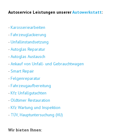
Auto­ser­vice Leis­tun­gen unse­rer
Auto­werk­statt
:
-
Karos­se­rie­ar­bei­ten
-
Fahr­zeug­la­ckie­rung
-
Unfall­in­stand­set­zung
-
Auto­glas Repa­ra­tur
-
Auto­glas Aus­tausch
-
Ankauf von Unfall- und Gebraucht­wa­gen
-
Smart Repair
-
Fel­gen­re­pa­ra­tur
-
Fahr­zeug­auf­be­rei­tung
-
Kfz Unfall­gut­ach­ten
-
Old­ti­mer Restau­ra­ti­on
-
Kfz War­tung und Inspek­ti­on
-
, Haupt­un­ter­su­chung (
)
TÜV
HU
Wir bie­ten Ihnen: