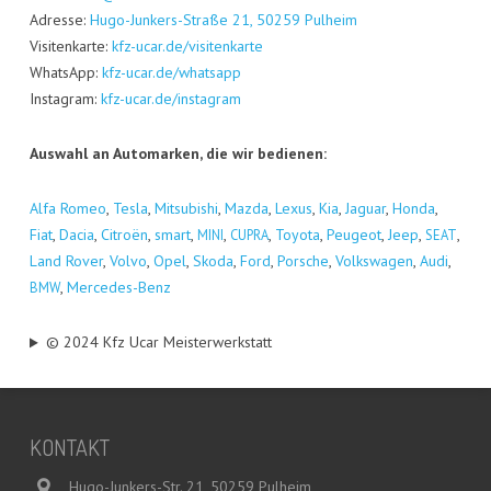
Adres­se:
Hugo-Jun­kers-Stra­ße 21, 50259 Pul­heim
Visi­ten­kar­te:
kfz-ucar.de/visitenkarte
Whats­App:
kfz-ucar.de/whatsapp
Insta­gram:
kfz-ucar.de/instagram
Aus­wahl an Auto­mar­ken, die wir bedienen:
Alfa Romeo
,
Tes­la
,
Mitsu­bi­shi
,
Maz­da
,
Lexus
,
Kia
,
Jagu­ar
,
Hon­da
,
Fiat
,
Dacia
,
Citro­ën
,
smart
,
,
,
Toyo­ta
,
Peu­geot
,
Jeep
,
,
MINI
CUPRA
SEAT
Land Rover
,
Vol­vo
,
Opel
,
Sko­da
,
Ford
,
Por­sche
,
Volks­wa­gen
,
Audi
,
,
Mer­ce­des-Benz
BMW
© 2024 Kfz Ucar Meisterwerkstatt
KON­TAKT
Hugo-Junkers-Str. 21, 50259 Pulheim