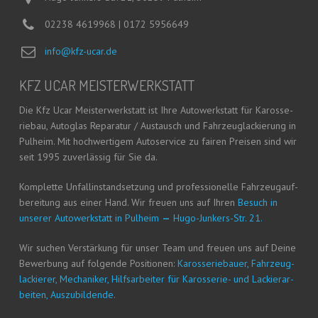
02238 4619968 | 0172 5956649
info@kfz-ucar.de
KFZ UCAR MEISTERWERKSTATT
Die Kfz Ucar Meis­ter­werk­statt ist Ihre Auto­werk­statt für Karos­se­
rie­bau, Auto­glas Repa­ra­tur / Aus­tausch und Fahr­zeug­la­ckie­rung in
Pul­heim. Mit hoch­wer­ti­gem Auto­ser­vice zu fai­ren Prei­sen sind wir
seit 1995 zuver­läs­sig für Sie da.
Kom­plet­te Unfall­in­stand­set­zung und pro­fes­sio­nel­le Fahr­zeug­auf­
be­rei­tung aus einer Hand. Wir freu­en uns auf Ihren
Besuch in
unse­rer Auto­werk­statt in Pul­heim
—
Hugo-Jun­kers-Str. 21.
Wir suchen Ver­stär­kung für unser Team und freu­en uns auf Dei­ne
Bewer­bung auf fol­gen­de Posi­tio­nen:
Karos­se­rie­bau­er, Fahr­zeug­
la­ckie­rer, Mecha­ni­ker, Hilfs­ar­bei­ter für Karos­se­rie- und Lackier­ar­
bei­ten, Auszubildende.