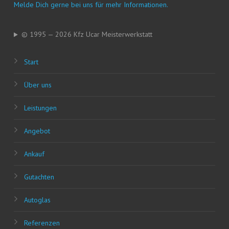
Mel­de Dich ger­ne bei uns für mehr Informationen.
© 1995 — 2026 Kfz Ucar Meisterwerkstatt
Start
Über uns
Leis­tun­gen
Ange­bot
Ankauf
Gut­ach­ten
Auto­glas
Refe­ren­zen