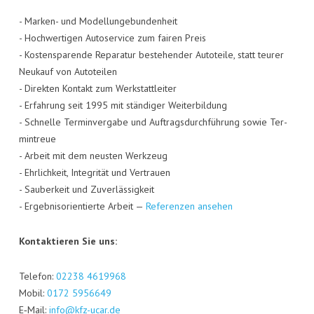
- Mar­ken- und Model­lun­ge­bun­den­heit
- Hoch­wer­ti­gen Auto­ser­vice zum fai­ren Preis
- Kos­ten­spa­ren­de Repa­ra­tur bestehen­der Auto­tei­le, statt teu­rer
Neu­kauf von Auto­tei­len
- Direk­ten Kon­takt zum Werk­statt­lei­ter
- Erfah­rung seit 1995 mit stän­di­ger Wei­ter­bil­dung
- Schnel­le Ter­min­ver­ga­be und Auf­trags­durch­füh­rung sowie Ter­
min­treue
- Arbeit mit dem neus­ten Werk­zeug
- Ehr­lich­keit, Inte­gri­tät und Ver­trau­en
- Sau­ber­keit und Zuver­läs­sig­keit
- Ergeb­nis­ori­en­tier­te Arbeit —
Refe­ren­zen ansehen
Kon­tak­tie­ren Sie uns:
Tele­fon:
02238 4619968
Mobil:
0172 5956649
E‑Mail:
info@kfz-ucar.de