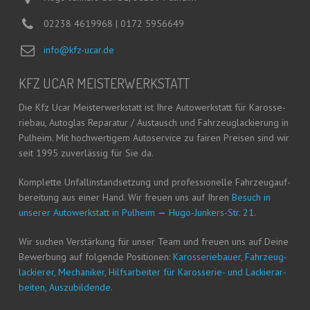
02238 4619968 | 0172 5956649
info@kfz-ucar.de
KFZ UCAR MEISTERWERKSTATT
Die Kfz Ucar Meis­ter­werk­statt ist Ihre Auto­werk­statt für Karos­se­
rie­bau, Auto­glas Repa­ra­tur / Aus­tausch und Fahr­zeug­la­ckie­rung in
Pul­heim. Mit hoch­wer­ti­gem Auto­ser­vice zu fai­ren Prei­sen sind wir
seit 1995 zuver­läs­sig für Sie da.
Kom­plet­te Unfall­in­stand­set­zung und pro­fes­sio­nel­le Fahr­zeug­auf­
be­rei­tung aus einer Hand. Wir freu­en uns auf Ihren
Besuch in
unse­rer Auto­werk­statt in Pul­heim
—
Hugo-Jun­kers-Str. 21.
Wir suchen Ver­stär­kung für unser Team und freu­en uns auf Dei­ne
Bewer­bung auf fol­gen­de Posi­tio­nen:
Karos­se­rie­bau­er, Fahr­zeug­
la­ckie­rer, Mecha­ni­ker, Hilfs­ar­bei­ter für Karos­se­rie- und Lackier­ar­
bei­ten, Auszubildende.