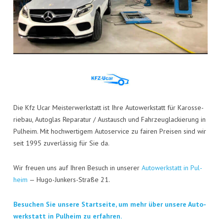
Die Kfz Ucar Meis­ter­werk­statt ist Ihre Auto­werk­statt für Karos­se­
rie­bau, Auto­glas Repa­ra­tur / Aus­tausch und Fahr­zeug­la­ckie­rung in
Pul­heim. Mit hoch­wer­ti­gem Auto­ser­vice zu fai­ren Prei­sen sind wir
seit 1995 zuver­läs­sig für Sie da.
Wir freu­en uns auf Ihren Besuch in unse­rer
Auto­werk­statt in Pul­
heim
— Hugo-Jun­kers-Stra­ße 21.
Besu­chen Sie unse­re Start­sei­te, um mehr über unse­re Auto­
werk­statt in Pul­heim zu erfahren.