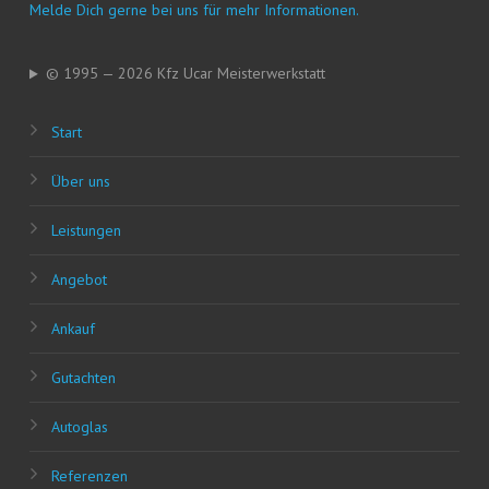
Mel­de Dich ger­ne bei uns für mehr Informationen.
© 1995 — 2026 Kfz Ucar Meisterwerkstatt
Start
Über uns
Leis­tun­gen
Ange­bot
Ankauf
Gut­ach­ten
Auto­glas
Refe­ren­zen