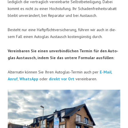
KON­TAKT
ledig­lich die ver­trag­lich ver­ein­bar­te Selbst­be­tei­li­gung. Dabei
kommt es nicht zu einer Hoch­stu­fung. Ihr Scha­den­frei­heits­ra­batt
VISI­TEN­KAR­TE
bleibt unver­än­dert, bei Repa­ra­tur und bei Austausch.
JOBS
Besteht nur eine Haft­pflicht­ver­si­che­rung, füh­ren wir auch in die­
sem Fall einen Auto­glas Aus­tausch kos­ten­güns­tig durch.
Ver­ein­ba­ren Sie einen unver­bind­li­chen Ter­min für den Auto­
glas Aus­tausch, indem Sie das unte­re For­mu­lar ausfüllen:
Alter­na­tiv kön­nen Sie Ihren Auto­glas-Ter­min auch per
E‑Mail
,
Anruf
,
Whats­App
oder
direkt vor Ort
vereinbaren.