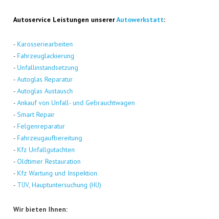
Auto­ser­vice Leis­tun­gen unse­rer
Auto­werk­statt
:
-
Karos­se­rie­ar­bei­ten
-
Fahr­zeug­la­ckie­rung
-
Unfall­in­stand­set­zung
-
Auto­glas Repa­ra­tur
-
Auto­glas Aus­tausch
-
Ankauf von Unfall- und Gebraucht­wa­gen
-
Smart Repair
-
Fel­gen­re­pa­ra­tur
-
Fahr­zeug­auf­be­rei­tung
-
Kfz Unfall­gut­ach­ten
-
Old­ti­mer Restau­ra­ti­on
-
Kfz War­tung und Inspek­ti­on
-
, Haupt­un­ter­su­chung (
)
TÜV
HU
Wir bie­ten Ihnen: