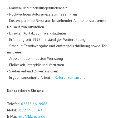
- Mar­ken- und Model­lun­ge­bun­den­heit
- Hoch­wer­ti­gen Auto­ser­vice zum fai­ren Preis
- Kos­ten­spa­ren­de Repa­ra­tur bestehen­der Auto­tei­le, statt teu­rer
Neu­kauf von Auto­tei­len
- Direk­ten Kon­takt zum Werk­statt­lei­ter
- Erfah­rung seit 1995 mit stän­di­ger Wei­ter­bil­dung
- Schnel­le Ter­min­ver­ga­be und Auf­trags­durch­füh­rung sowie Ter­
min­treue
- Arbeit mit dem neus­ten Werk­zeug
- Ehr­lich­keit, Inte­gri­tät und Ver­trau­en
- Sau­ber­keit und Zuver­läs­sig­keit
- Ergeb­nis­ori­en­tier­te Arbeit —
Refe­ren­zen ansehen
Kon­tak­tie­ren Sie uns:
Tele­fon:
02238 4619968
Mobil:
0172 5956649
E‑Mail:
info@kfz-ucar.de