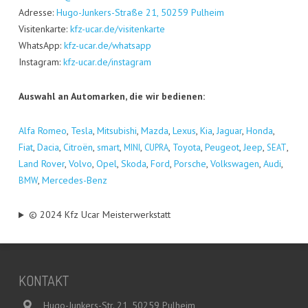
Adres­se:
Hugo-Jun­kers-Stra­ße 21, 50259 Pul­heim
Visi­ten­kar­te:
kfz-ucar.de/visitenkarte
Whats­App:
kfz-ucar.de/whatsapp
Insta­gram:
kfz-ucar.de/instagram
Aus­wahl an Auto­mar­ken, die wir bedienen:
Alfa Romeo
,
Tes­la
,
Mitsu­bi­shi
,
Maz­da
,
Lexus
,
Kia
,
Jagu­ar
,
Hon­da
,
Fiat
,
Dacia
,
Citro­ën
,
smart
,
,
,
Toyo­ta
,
Peu­geot
,
Jeep
,
,
MINI
CUPRA
SEAT
Land Rover
,
Vol­vo
,
Opel
,
Sko­da
,
Ford
,
Por­sche
,
Volks­wa­gen
,
Audi
,
,
Mer­ce­des-Benz
BMW
© 2024 Kfz Ucar Meisterwerkstatt
KON­TAKT
Hugo-Junkers-Str. 21, 50259 Pulheim