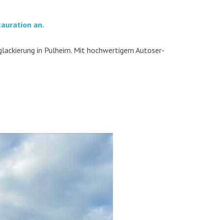
u­ra­ti­on an.
la­ckie­rung in Pul­heim. Mit hoch­wer­ti­gem Auto­ser­