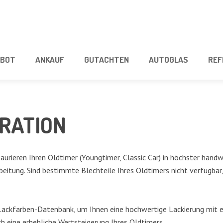
­BOT
ANKAUF
GUT­ACH­TEN
AUTO­GLAS
REF
URATION
u­rie­ren Ihren Old­ti­mer (Young­timer, Clas­sic Car) in höchs­ter hand­wer
bei­tung. Sind bestimm­te Blech­tei­le Ihres Old­ti­mers nicht ver­füg­bar,
ck­far­ben-Daten­bank, um Ihnen eine hoch­wer­ti­ge Lackie­rung mit eine
rch eine erheb­li­che Wert­stei­ge­rung Ihres Oldtimers.