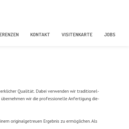
E­REN­ZEN
KON­TAKT
VISI­TEN­KAR­TE
JOBS
k­li­cher Qua­li­tät. Dabei ver­wen­den wir tra­di­tio­nel­
 über­neh­men wir die pro­fes­sio­nel­le Anfer­ti­gung die­
m ori­gi­nal­ge­treu­en Ergeb­nis zu ermög­li­chen. Als