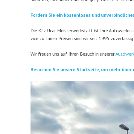
For­dern Sie ein kos­ten­lo­ses und unver­bind­li­ch
Die Kfz Ucar Meis­ter­werk­statt ist Ihre Auto­werk­stat
vice zu fai­ren Prei­sen sind wir seit 1995 zuver­läs­sig
Wir freu­en uns auf Ihren Besuch in unse­rer
Auto­werk
Besu­chen Sie unse­re Start­sei­te, um mehr über 