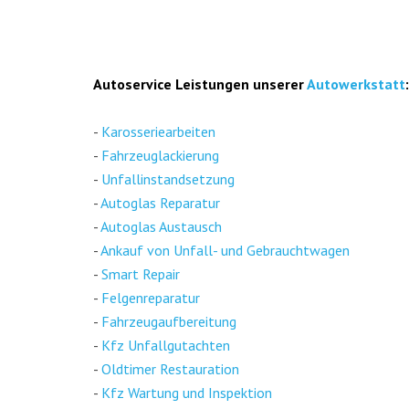
Auto­ser­vice Leis­tun­gen unse­rer
Auto­werk­statt
:
-
Karos­se­rie­ar­bei­ten
-
Fahr­zeug­la­ckie­rung
-
Unfall­in­stand­set­zung
-
Auto­glas Repa­ra­tur
-
Auto­glas Aus­tausch
-
Ankauf von Unfall- und Gebraucht­wa­gen
-
Smart Repair
-
Fel­gen­re­pa­ra­tur
-
Fahr­zeug­auf­be­rei­tung
-
Kfz Unfall­gut­ach­ten
-
Old­ti­mer Restau­ra­ti­on
-
Kfz War­tung und Inspek­ti­on