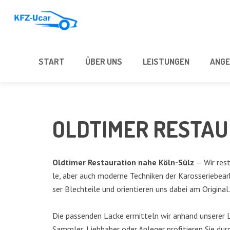
START
ÜBER UNS
LEIS­TUN­GEN
ANGE
OLD­TI­MER RESTA
Old­ti­mer Restau­ra­ti­on nahe Köln-Sülz
— Wir resta
le, aber auch moder­ne Tech­ni­ken der Karos­se­rie­be­ar­
ser Blech­tei­le und ori­en­tie­ren uns dabei am Original.
Die pas­sen­den Lacke ermit­teln wir anhand unse­rer La
Samm­ler, Lieb­ha­ber oder Anle­ger pro­fi­tie­ren Sie du