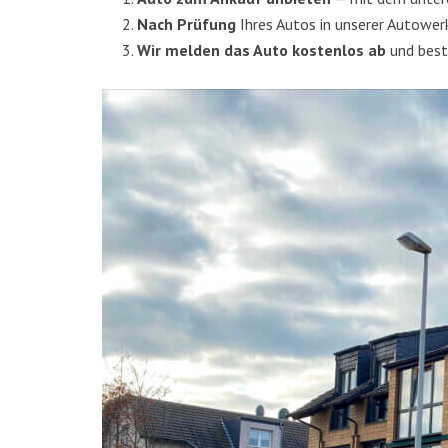
Nach Prü­fung
Ihres Autos in unse­rer Auto­wer
Wir mel­den das Auto kos­ten­los ab
und beste