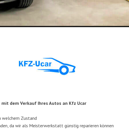
­le mit dem Ver­kauf Ihres Autos an Kfz Ucar
in wel­chem Zustand
­den, da wir als Meis­ter­werk­statt güns­tig repa­rie­ren können