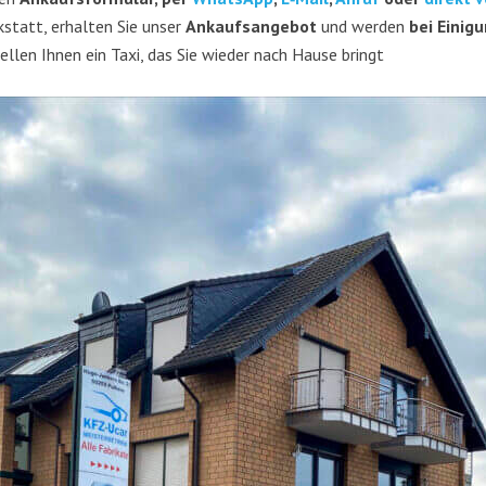
k­statt, erhal­ten Sie unser
Ankaufs­an­ge­bot
und wer­den
bei Eini­g
l­len Ihnen ein Taxi, das Sie wie­der nach Hau­se bringt