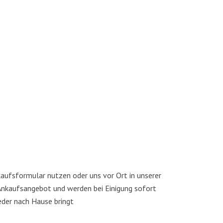
aufs­for­mu­lar nut­zen oder uns vor Ort in unse­rer
Ankaufs­an­ge­bot und wer­den bei Eini­gung sofort
ie­der nach Hau­se bringt