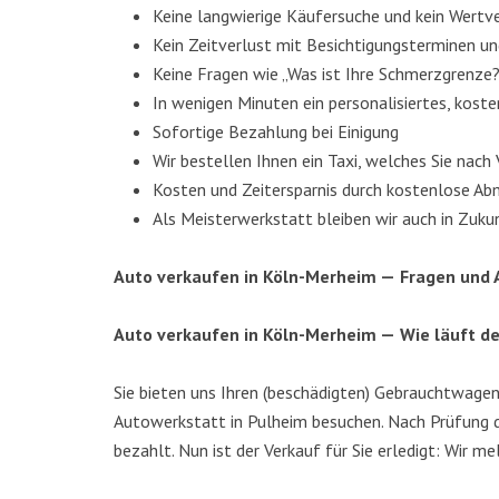
Kei­ne lang­wie­ri­ge Käu­fer­su­che und kein Wert­
Kein Zeit­ver­lust mit Besich­ti­gungs­ter­mi­nen 
Kei­ne Fra­gen wie „Was ist Ihre Schmerzgrenze
In weni­gen Minu­ten ein per­so­na­li­sier­tes, kos­
Sofor­ti­ge Bezah­lung bei Einigung
Wir bestel­len Ihnen ein Taxi, wel­ches Sie nach 
Kos­ten und Zeit­er­spar­nis durch kos­ten­lo­se 
Als Meis­ter­werk­statt blei­ben wir auch in Zuku
Auto ver­kau­fen in Köln-Mer­heim —
Fra­gen und
Auto ver­kau­fen in Köln-Mer­heim —
Wie läuft de
Sie bie­ten uns Ihren (beschä­dig­ten) Gebraucht­wa­ge
Auto­werk­statt in Pul­heim besu­chen. Nach Prü­fung d
bezahlt. Nun ist der Ver­kauf für Sie erle­digt: Wir m