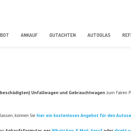
­BOT
ANKAUF
GUT­ACH­TEN
AUTO­GLAS
REF
beschä­dig­ten) Unfall­wa­gen und Gebraucht­wa­gen
zum fai­ren Pr
 las­sen, kön­nen Sie
hier ein kos­ten­lo­ses Ange­bot für den Auto­s
ren
Ankaufs­for­mu­lar, per
Whats­App
,
E‑Mail
,
Anruf
oder
direkt v