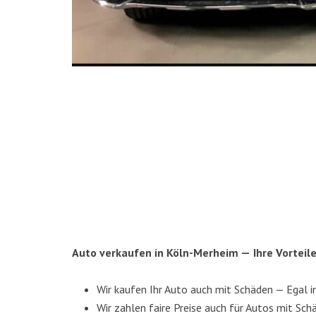
Auto ver­kau­fen in Köln-Mer­heim —
Ihre Vor­tei
Wir kau­fen Ihr Auto auch mit Schä­den — Egal 
Wir zah­len fai­re Prei­se auch für Autos mit Schä