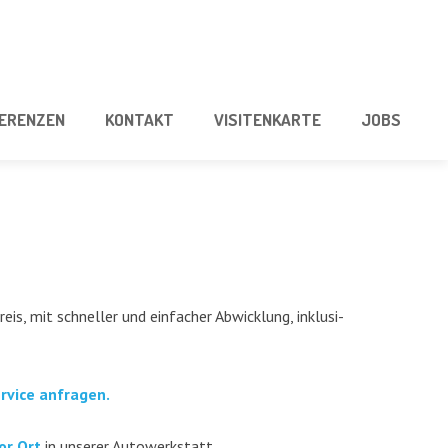
E­REN­ZEN
KON­TAKT
VISI­TEN­KAR­TE
JOBS
eis, mit schnel­ler und ein­fa­cher Abwick­lung, inklu­si­
er­vice anfragen.
or Ort
in unse­rer Autowerkstatt