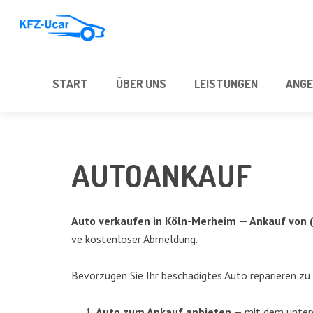
START
ÜBER UNS
LEIS­TUN­GEN
ANGE
AUTO­AN­KAUF
Auto ver­kau­fen in
Köln-Mer­heim
— Ankauf von (
ve kos­ten­lo­ser Abmel­dung.
Bevor­zu­gen Sie Ihr beschä­dig­tes Auto repa­rie­ren zu
Auto zum Ankauf anbie­ten
— mit dem unte­