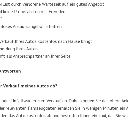
ver­lust durch ver­lo­re­ne War­te­zeit auf ein gutes Angebot
und kei­ne Pro­be­fahr­ten mit Fremden
?“
ten­lo­ses Ankaufs­an­ge­bot erhalten
Ver­kauf Ihres Autos kos­ten­los nach Hau­se bringt
Abmel­dung Ihres Autos
nft als Ansprech­part­ner an Ihrer Seite
 Antworten
r Ver­kauf mei­nes Autos ab?
n oder Unfall­wa­gen zum Ver­kauf an. Dabei kön­nen Sie das obe­re Ank
er rele­van­ten Fahr­zeug­da­ten erhal­ten Sie in weni­gen Minu­ten ein 
el­den das Auto kos­ten­los ab und bestel­len Ihnen ein Taxi, das Sie w