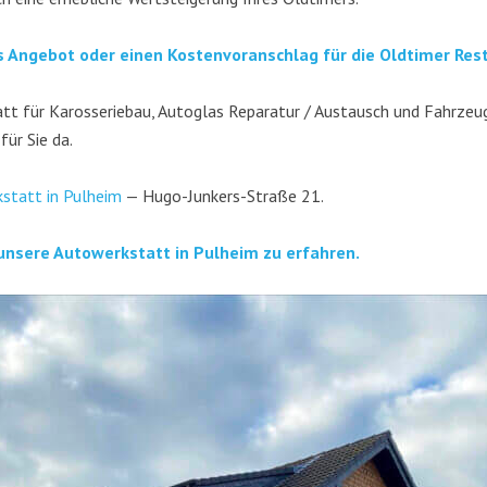
es Ange­bot oder einen Kos­ten­vor­anschlag für die Old­ti­mer Resta
t für Karos­se­rie­bau, Auto­glas Repa­ra­tur / Aus­tausch und Fahr­zeug­
 für Sie da.
­statt in Pul­heim
— Hugo-Jun­kers-Stra­ße 21.
unse­re Auto­werk­statt in Pul­heim zu erfahren.