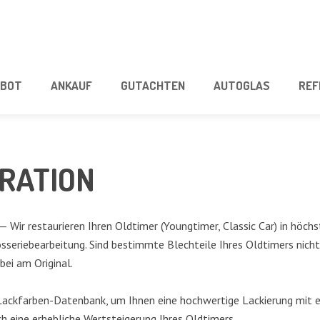
­BOT
ANKAUF
GUT­ACH­TEN
AUTO­GLAS
REF
URATION
— Wir restau­rie­ren Ihren Old­ti­mer (Young­timer, Clas­sic Car) in höchs­
­se­rie­be­ar­bei­tung. Sind bestimm­te Blech­tei­le Ihres Old­ti­mers nicht
dabei am Original.
ck­far­ben-Daten­bank, um Ihnen eine hoch­wer­ti­ge Lackie­rung mit eine
rch eine erheb­li­che Wert­stei­ge­rung Ihres Oldtimers.