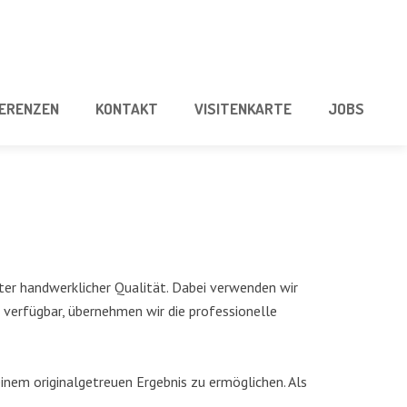
E­REN­ZEN
KON­TAKT
VISI­TEN­KAR­TE
JOBS
ter hand­werk­li­cher Qua­li­tät. Dabei ver­wen­den wir
 ver­füg­bar, über­neh­men wir die pro­fes­sio­nel­le
m ori­gi­nal­ge­treu­en Ergeb­nis zu ermög­li­chen. Als