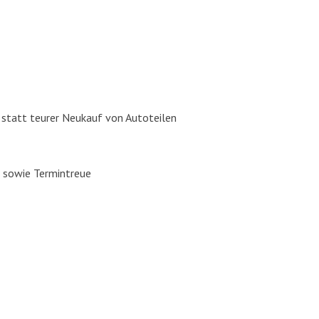
, statt teu­rer Neu­kauf von Auto­tei­len
ng sowie Ter­min­treue
ros­se­rie­bau, Auto­glas Repa­ra­tur / Aus­tausch und Fahr­zeug­la­ckie­rung in Pu
r­zeug­auf­be­rei­tung aus einer Hand. Wir freu­en uns auf Ihren
Besuch in unse­re
 Dei­ne Bewer­bung auf fol­gen­de Posi­tio­nen:
Karos­se­rie­bau­er, Fahr­zeug­la­c