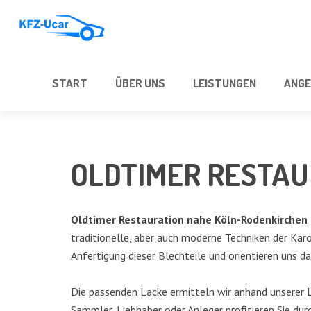
START
ÜBER UNS
LEIS­TUN­GEN
ANGE
OLD­TI­MER RESTA
Old­ti­mer Restau­ra­ti­on nahe Köln-Roden­kir­chen
tra­di­tio­nel­le, aber auch moder­ne Tech­ni­ken der Karos
Anfer­ti­gung die­ser Blech­tei­le und ori­en­tie­ren uns 
Die pas­sen­den Lacke ermit­teln wir anhand unse­rer La
Samm­ler, Lieb­ha­ber oder Anle­ger pro­fi­tie­ren Sie du