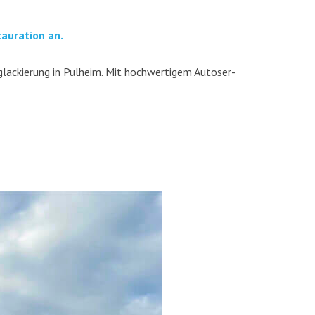
u­ra­ti­on an.
la­ckie­rung in Pul­heim. Mit hoch­wer­ti­gem Auto­ser­