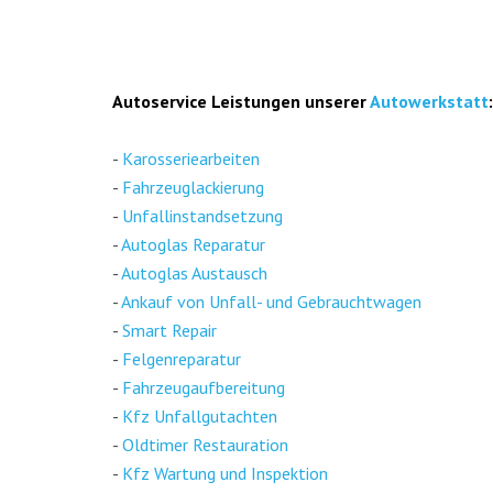
Auto­ser­vice Leis­tun­gen unse­rer
Auto­werk­statt
:
-
Karos­se­rie­ar­bei­ten
-
Fahr­zeug­la­ckie­rung
-
Unfall­in­stand­set­zung
-
Auto­glas Repa­ra­tur
-
Auto­glas Aus­tausch
-
Ankauf von Unfall- und Gebraucht­wa­gen
-
Smart Repair
-
Fel­gen­re­pa­ra­tur
-
Fahr­zeug­auf­be­rei­tung
-
Kfz Unfall­gut­ach­ten
-
Old­ti­mer Restau­ra­ti­on
-
Kfz War­tung und Inspek­ti­on