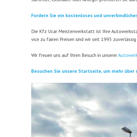
For­dern Sie ein kos­ten­lo­ses und unver­bind­li­ch
Die Kfz Ucar Meis­ter­werk­statt ist Ihre Auto­werk­stat
vice zu fai­ren Prei­sen sind wir seit 1995 zuver­läs­sig
Wir freu­en uns auf Ihren Besuch in unse­rer
Auto­werk
Besu­chen Sie unse­re Start­sei­te, um mehr über 