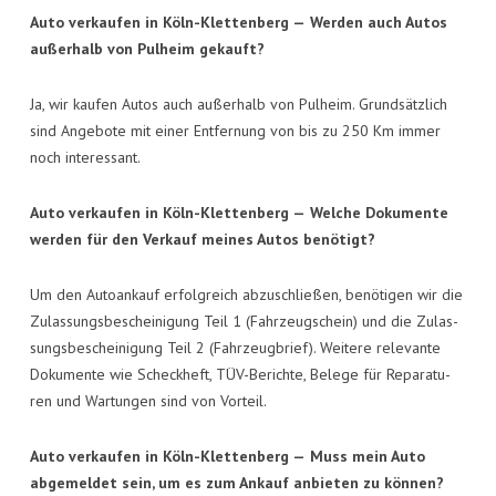
Auto ver­kau­fen in Köln-Klet­ten­berg —
Wer­den auch Autos
außer­halb von Pul­heim gekauft?
Ja, wir kau­fen Autos auch außer­halb von Pul­heim. Grund­sätz­lich
sind Ange­bo­te mit einer Ent­fer­nung von bis zu 250 Km immer
noch interessant.
Auto ver­kau­fen in Köln-Klet­ten­berg —
Wel­che Doku­men­te
wer­den für den Ver­kauf mei­nes Autos benötigt?
Um den Auto­an­kauf erfolg­reich abzu­schlie­ßen, benö­ti­gen wir die
Zulas­sungs­be­schei­ni­gung Teil 1 (Fahr­zeug­schein) und die Zulas­
sungs­be­schei­ni­gung Teil 2 (Fahr­zeug­brief). Wei­te­re rele­van­te
Doku­men­te wie Scheck­heft, TÜV-Berich­te, Bele­ge für Repa­ra­tu­
ren und War­tun­gen sind von Vorteil.
Auto ver­kau­fen in Köln-Klet­ten­berg —
Muss mein Auto
abge­mel­det sein, um es zum Ankauf anbie­ten zu können?