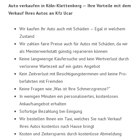
Auto ver­kau­fen in Köln-Klet­ten­berg —
Ihre Vor­tei­le mit dem
Ver­kauf Ihres Autos an Kfz Ucar
Wir kau­fen Ihr Auto auch mit Schä­den — Egal in wel­chem
Zustand
Wir zah­len fai­re Prei­se auch für Autos mit Schä­den, da wir
als Meis­ter­werk­statt güns­tig repa­rie­ren können
Kei­ne lang­wie­ri­ge Käu­fer­su­che und kein Wert­ver­lust durch
ver­lo­re­ne War­te­zeit auf ein gutes Angebot
Kein Zeit­ver­lust mit Besich­ti­gungs­ter­mi­nen und kei­ne Pro­
be­fahr­ten mit Fremden
Kei­ne Fra­gen wie „Was ist Ihre Schmerzgrenze?“
In weni­gen Minu­ten ein per­so­na­li­sier­tes, kos­ten­lo­ses
Ankaufs­an­ge­bot erhalten
Sofor­ti­ge Bezah­lung bei Einigung
Wir bestel­len Ihnen ein Taxi, wel­ches Sie nach Ver­kauf
Ihres Autos kos­ten­los nach Hau­se bringt
Kos­ten und Zeit­er­spar­nis durch kos­ten­lo­se Abmel­dung