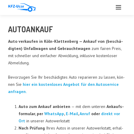
START
AUTO­AN­KAUF
ÜBER UNS
Auto ver­kau­fen in
Köln-Klet­ten­berg
— Ankauf von (beschä­
dig­ten) Unfall­wa­gen und Gebraucht­wa­gen
zum fai­ren Preis,
LEIS­TUN­GEN
mit schnel­ler und ein­fa­cher Abwick­lung, inklu­si­ve kos­ten­lo­ser
Abmel­dung.
ANGE­BOT
Bevor­zu­gen Sie Ihr beschä­dig­tes Auto repa­rie­ren zu las­sen, kön­
ANKAUF
nen Sie
hier ein kos­ten­lo­ses Ange­bot für den Auto­ser­vice
anfragen.
GUT­ACH­TEN
AUTO­GLAS
Auto zum Ankauf anbie­ten
— mit dem unte­ren
Ankaufs­
for­mu­lar, per
Whats­App
,
E‑Mail
,
Anruf
oder
direkt vor
REFE­REN­ZEN
Ort
in unse­rer Autowerkstatt
Nach Prü­fung
Ihres Autos in unse­rer Auto­werk­statt, erhal­