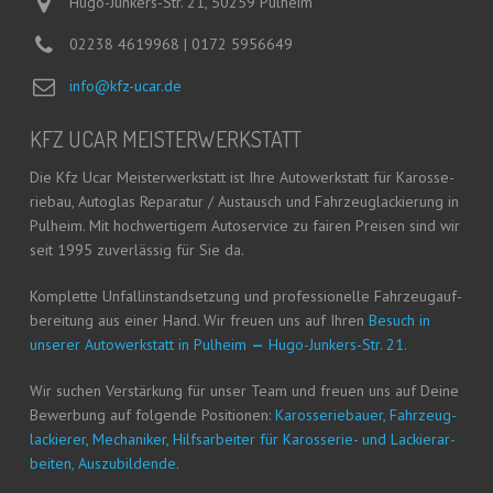
Hugo-Junkers-Str. 21, 50259 Pulheim
02238 4619968 | 0172 5956649
info@kfz-ucar.de
KFZ UCAR MEISTERWERKSTATT
Die Kfz Ucar Meis­ter­werk­statt ist Ihre Auto­werk­statt für Karos­se­
rie­bau, Auto­glas Repa­ra­tur / Aus­tausch und Fahr­zeug­la­ckie­rung in
Pul­heim. Mit hoch­wer­ti­gem Auto­ser­vice zu fai­ren Prei­sen sind wir
seit 1995 zuver­läs­sig für Sie da.
Kom­plet­te Unfall­in­stand­set­zung und pro­fes­sio­nel­le Fahr­zeug­auf­
be­rei­tung aus einer Hand. Wir freu­en uns auf Ihren
Besuch in
unse­rer Auto­werk­statt in Pul­heim
—
Hugo-Jun­kers-Str. 21.
Wir suchen Ver­stär­kung für unser Team und freu­en uns auf Dei­ne
Bewer­bung auf fol­gen­de Posi­tio­nen:
Karos­se­rie­bau­er, Fahr­zeug­
la­ckie­rer, Mecha­ni­ker, Hilfs­ar­bei­ter für Karos­se­rie- und Lackier­ar­
bei­ten, Auszubildende.