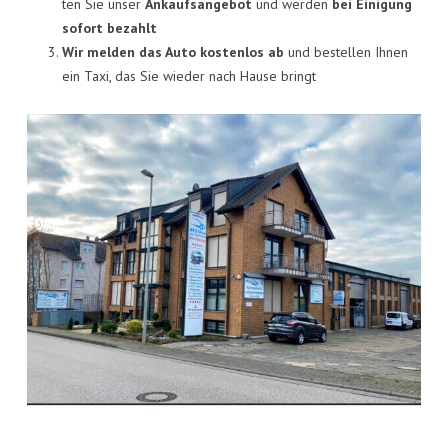
KON­TAKT
ten Sie unser
Ankaufs­an­ge­bot
und wer­den
bei Eini­gung
sofort bezahlt
VISI­TEN­KAR­TE
Wir mel­den das Auto kos­ten­los ab
und bestel­len Ihnen
ein Taxi, das Sie wie­der nach Hau­se bringt
JOBS