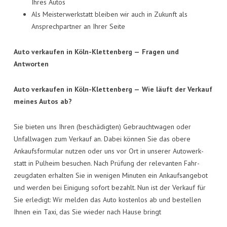
Ihres Autos
Als Meis­ter­werk­statt blei­ben wir auch in Zukunft als
Ansprech­part­ner an Ihrer Seite
Auto ver­kau­fen in Köln-Klet­ten­berg —
Fra­gen und
Antworten
Auto ver­kau­fen in Köln-Klet­ten­berg —
Wie läuft der Ver­kauf
mei­nes Autos ab?
Sie bie­ten uns Ihren (beschä­dig­ten) Gebraucht­wa­gen oder
Unfall­wa­gen zum Ver­kauf an. Dabei kön­nen Sie das obe­re
Ankaufs­for­mu­lar nut­zen oder uns vor Ort in unse­rer Auto­werk­
statt in Pul­heim besu­chen. Nach Prü­fung der rele­van­ten Fahr­
zeug­da­ten erhal­ten Sie in weni­gen Minu­ten ein Ankaufs­an­ge­bot
und wer­den bei Eini­gung sofort bezahlt. Nun ist der Ver­kauf für
Sie erle­digt: Wir mel­den das Auto kos­ten­los ab und bestel­len
Ihnen ein Taxi, das Sie wie­der nach Hau­se bringt