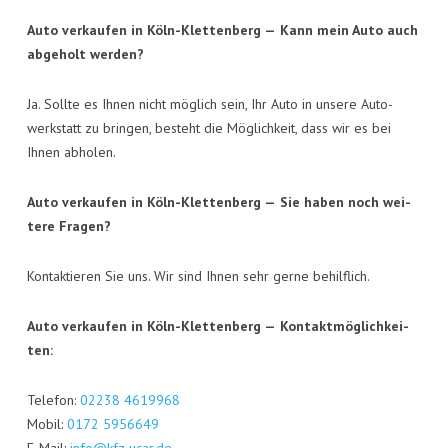
Auto ver­kau­fen in Köln-Klet­ten­berg —
Kann mein Auto auch
abge­holt werden?
Ja. Soll­te es Ihnen nicht mög­lich sein, Ihr Auto in unse­re Auto­
werk­statt zu brin­gen, besteht die Mög­lich­keit, dass wir es bei
Ihnen abholen.
Auto ver­kau­fen in Köln-Klet­ten­berg —
Sie haben noch wei­
te­re Fragen?
Kon­tak­tie­ren Sie uns. Wir sind Ihnen sehr ger­ne behilflich.
Auto ver­kau­fen in Köln-Klet­ten­berg —
Kon­takt­mög­lich­kei­
ten:
Tele­fon:
02238 4619968
Mobil:
0172 5956649