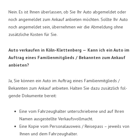
Nein. Es ist Ihnen über­las­sen, ob Sie Ihr Auto abge­mel­det oder
noch ange­mel­det zum Ankauf anbie­ten möch­ten. Soll­te Ihr Auto
noch ange­mel­det sein, über­neh­men wir die Abmel­dung ohne
zusätz­li­che Kos­ten für Sie.
Auto ver­kau­fen in Köln-Klet­ten­berg —
Kann ich ein Auto im
Auf­trag eines Fami­li­en­mit­glieds / Bekann­ten zum Ankauf
anbieten?
Ja, Sie kön­nen ein Auto im Auf­trag eines Fami­li­en­mit­glieds /
Bekann­ten zum Ankauf anbie­ten. Hal­ten Sie dazu zusätz­lich fol­
gen­de Doku­men­te bereit:
Eine vom Fahr­zeug­hal­ter unter­schrie­be­ne und auf Ihren
Namen aus­ge­stell­te Verkaufsvollmacht.
Eine Kopie vom Per­so­nal­aus­weis / Rei­se­pass – jeweils von
Ihnen und dem Fahrzeughalter.