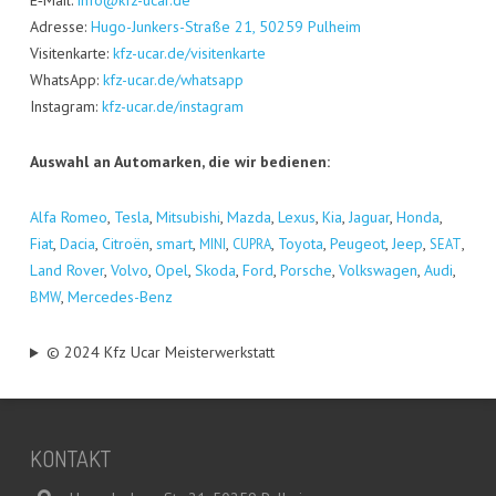
E‑Mail:
info@kfz-ucar.de
Adres­se:
Hugo-Jun­kers-Stra­ße 21, 50259 Pul­heim
Visi­ten­kar­te:
kfz-ucar.de/visitenkarte
Whats­App:
kfz-ucar.de/whatsapp
Insta­gram:
kfz-ucar.de/instagram
Aus­wahl an Auto­mar­ken, die wir bedienen:
Alfa Romeo
,
Tes­la
,
Mitsu­bi­shi
,
Maz­da
,
Lexus
,
Kia
,
Jagu­ar
,
Hon­da
,
Fiat
,
Dacia
,
Citro­ën
,
smart
,
,
,
Toyo­ta
,
Peu­geot
,
Jeep
,
,
MINI
CUPRA
SEAT
Land Rover
,
Vol­vo
,
Opel
,
Sko­da
,
Ford
,
Por­sche
,
Volks­wa­gen
,
Audi
,
,
Mer­ce­des-Benz
BMW
© 2024 Kfz Ucar Meisterwerkstatt
KON­TAKT