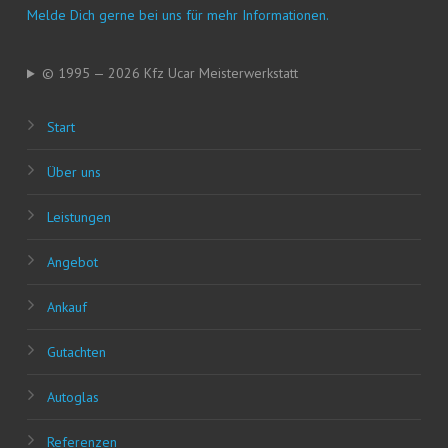
Mel­de Dich ger­ne bei uns für mehr Informationen.
© 1995 — 2026 Kfz Ucar Meisterwerkstatt
Start
Über uns
Leis­tun­gen
Ange­bot
Ankauf
Gut­ach­ten
Auto­glas
Refe­ren­zen