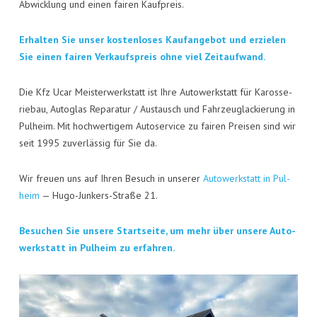
KON­TAKT
Abwick­lung und einen fai­ren Kaufpreis.
VISI­TEN­KAR­TE
Erhal­ten Sie unser kos­ten­lo­ses Kauf­an­ge­bot und erzie­len
Sie einen fai­ren Ver­kaufs­preis ohne viel Zeitaufwand.
JOBS
Die Kfz Ucar Meis­ter­werk­statt ist Ihre Auto­werk­statt für Karos­se­
rie­bau, Auto­glas Repa­ra­tur / Aus­tausch und Fahr­zeug­la­ckie­rung in
Pul­heim. Mit hoch­wer­ti­gem Auto­ser­vice zu fai­ren Prei­sen sind wir
seit 1995 zuver­läs­sig für Sie da.
Wir freu­en uns auf Ihren Besuch in unse­rer
Auto­werk­statt in Pul­
heim
— Hugo-Jun­kers-Stra­ße 21.
Besu­chen Sie unse­re Start­sei­te, um mehr über unse­re Auto­
werk­statt in Pul­heim zu erfahren.