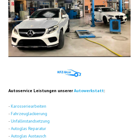
Auto­ser­vice Leis­tun­gen unse­rer
Auto­werk­statt
:
-
Karos­se­rie­ar­bei­ten
-
Fahr­zeug­la­ckie­rung
-
Unfall­in­stand­set­zung
-
Auto­glas Repa­ra­tur
-
Auto­glas Aus­tausch