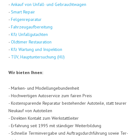
-
Ankauf von Unfall- und Gebraucht­wa­gen
-
Smart Repair
-
Fel­gen­re­pa­ra­tur
-
Fahr­zeug­auf­be­rei­tung
-
Kfz Unfall­gut­ach­ten
-
Old­ti­mer Restau­ra­ti­on
-
Kfz War­tung und Inspek­ti­on
-
, Haupt­un­ter­su­chung (
)
TÜV
HU
Wir bie­ten Ihnen:
- Mar­ken- und Model­lun­ge­bun­den­heit
- Hoch­wer­ti­gen Auto­ser­vice zum fai­ren Preis
- Kos­ten­spa­ren­de Repa­ra­tur bestehen­der Auto­tei­le, statt teu­rer
Neu­kauf von Auto­tei­len
- Direk­ten Kon­takt zum Werk­statt­lei­ter
- Erfah­rung seit 1995 mit stän­di­ger Wei­ter­bil­dung
- Schnel­le Ter­min­ver­ga­be und Auf­trags­durch­füh­rung sowie Ter­