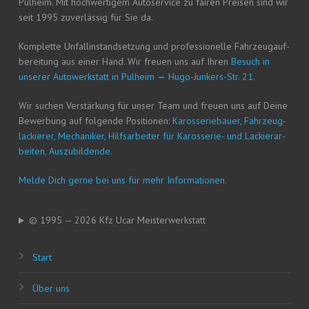
Pul­heim. Mit hoch­wer­ti­gem Auto­ser­vice zu fai­ren Prei­sen sind wir
seit 1995 zuver­läs­sig für Sie da.
Kom­plet­te Unfall­in­stand­set­zung und pro­fes­sio­nel­le Fahr­zeug­auf­
be­rei­tung aus einer Hand. Wir freu­en uns auf Ihren
Besuch in
unse­rer Auto­werk­statt in Pul­heim
—
Hugo-Jun­kers-Str. 21.
Wir suchen Ver­stär­kung für unser Team und freu­en uns auf Dei­ne
Bewer­bung auf fol­gen­de Posi­tio­nen:
Karos­se­rie­bau­er, Fahr­zeug­
la­ckie­rer, Mecha­ni­ker, Hilfs­ar­bei­ter für Karos­se­rie- und Lackier­ar­
bei­ten, Auszubildende.
Mel­de Dich ger­ne bei uns für mehr Informationen.
© 1995 — 2026 Kfz Ucar Meisterwerkstatt
Start
Über uns