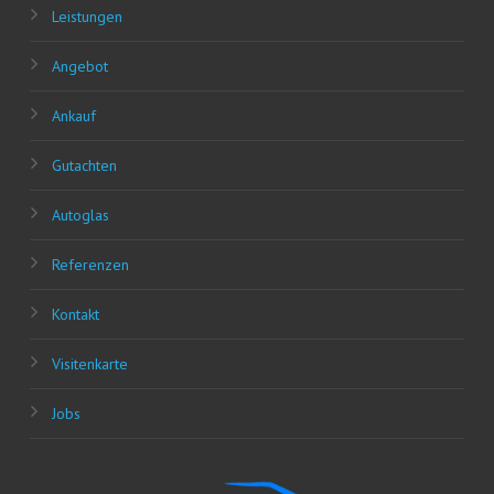
Leis­tun­gen
Ange­bot
Ankauf
Gut­ach­ten
Auto­glas
Refe­ren­zen
Kon­takt
Visi­ten­kar­te
Jobs