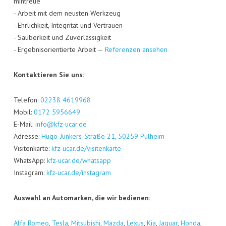
min­treue
- Arbeit mit dem neus­ten Werk­zeug
- Ehr­lich­keit, Inte­gri­tät und Ver­trau­en
- Sau­ber­keit und Zuver­läs­sig­keit
- Ergeb­nis­ori­en­tier­te Arbeit —
Refe­ren­zen ansehen
Kon­tak­tie­ren Sie uns:
Tele­fon:
02238 4619968
Mobil:
0172 5956649
E‑Mail:
info@kfz-ucar.de
Adres­se:
Hugo-Jun­kers-Stra­ße 21, 50259 Pul­heim
Visi­ten­kar­te:
kfz-ucar.de/visitenkarte
Whats­App:
kfz-ucar.de/whatsapp
Insta­gram:
kfz-ucar.de/instagram
Aus­wahl an Auto­mar­ken, die wir bedienen:
Alfa Romeo
,
Tes­la
,
Mitsu­bi­shi
,
Maz­da
,
Lexus
,
Kia
,
Jagu­ar
,
Hon­da
,