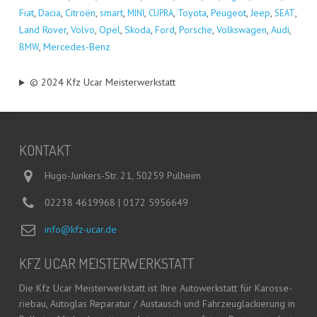
Fiat
,
Dacia
,
Citro­ën
,
smart
,
,
,
Toyo­ta
,
Peu­geot
,
Jeep
,
,
MINI
CUPRA
SEAT
Land Rover
,
Vol­vo
,
Opel
,
Sko­da
,
Ford
,
Por­sche
,
Volks­wa­gen
,
Audi
,
,
Mer­ce­des-Benz
BMW
© 2024 Kfz Ucar Meisterwerkstatt
KON­TAKT
Hugo-Junkers-Str. 21, 50259 Pulheim
02238 4619968 | 0172 5956649
info@kfz-ucar.de
KFZ UCAR MEISTERWERKSTATT
Die Kfz Ucar Meis­ter­werk­statt ist Ihre Auto­werk­statt für Karos­se­
rie­bau, Auto­glas Repa­ra­tur / Aus­tausch und Fahr­zeug­la­ckie­rung in