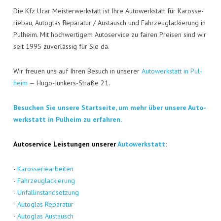
Die Kfz Ucar Meis­ter­werk­statt ist Ihre Auto­werk­statt für Karos­se­
rie­bau, Auto­glas Repa­ra­tur / Aus­tausch und Fahr­zeug­la­ckie­rung in
Pul­heim. Mit hoch­wer­ti­gem Auto­ser­vice zu fai­ren Prei­sen sind wir
seit 1995 zuver­läs­sig für Sie da.
Wir freu­en uns auf Ihren Besuch in unse­rer
Auto­werk­statt in Pul­
heim
— Hugo-Jun­kers-Stra­ße 21.
Besu­chen Sie unse­re Start­sei­te, um mehr über unse­re Auto­
werk­statt in Pul­heim zu erfahren.
Auto­ser­vice Leis­tun­gen unse­rer
Auto­werk­statt
:
-
Karos­se­rie­ar­bei­ten
-
Fahr­zeug­la­ckie­rung
-
Unfall­in­stand­set­zung
-
Auto­glas Repa­ra­tur
-
Auto­glas Aus­tausch