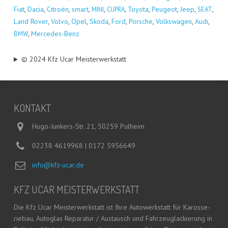
Fiat
,
Dacia
,
Citro­ën
,
smart
,
,
,
Toyo­ta
,
Peu­geot
,
Jeep
,
,
MINI
CUPRA
SEAT
Land Rover
,
Vol­vo
,
Opel
,
Sko­da
,
Ford
,
Por­sche
,
Volks­wa­gen
,
Audi
,
,
Mer­ce­des-Benz
BMW
© 2024 Kfz Ucar Meisterwerkstatt
KON­TAKT
Hugo-Junkers-Str. 21, 50259 Pulheim
02238 4619968 | 0172 5956649
info@kfz-ucar.de
KFZ UCAR MEISTERWERKSTATT
Die Kfz Ucar Meis­ter­werk­statt ist Ihre Auto­werk­statt für Karos­se­
rie­bau, Auto­glas Repa­ra­tur / Aus­tausch und Fahr­zeug­la­ckie­rung in