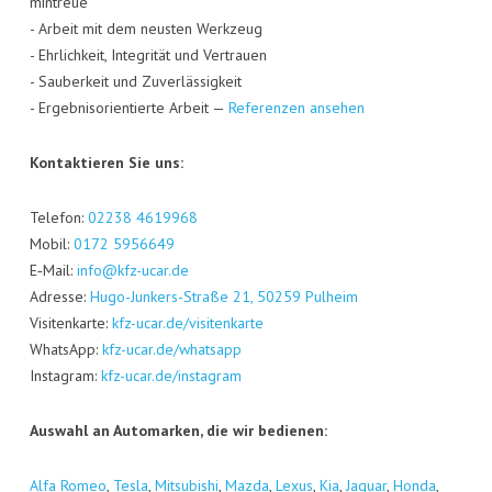
min­treue
- Arbeit mit dem neus­ten Werk­zeug
- Ehr­lich­keit, Inte­gri­tät und Ver­trau­en
- Sau­ber­keit und Zuver­läs­sig­keit
- Ergeb­nis­ori­en­tier­te Arbeit —
Refe­ren­zen ansehen
Kon­tak­tie­ren Sie uns:
Tele­fon:
02238 4619968
Mobil:
0172 5956649
E‑Mail:
info@kfz-ucar.de
Adres­se:
Hugo-Jun­kers-Stra­ße 21, 50259 Pul­heim
Visi­ten­kar­te:
kfz-ucar.de/visitenkarte
Whats­App:
kfz-ucar.de/whatsapp
Insta­gram:
kfz-ucar.de/instagram
Aus­wahl an Auto­mar­ken, die wir bedienen:
Alfa Romeo
,
Tes­la
,
Mitsu­bi­shi
,
Maz­da
,
Lexus
,
Kia
,
Jagu­ar
,
Hon­da
,