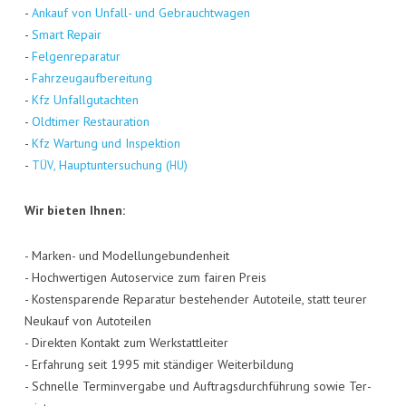
-
Ankauf von Unfall- und Gebraucht­wa­gen
-
Smart Repair
-
Fel­gen­re­pa­ra­tur
-
Fahr­zeug­auf­be­rei­tung
-
Kfz Unfall­gut­ach­ten
-
Old­ti­mer Restau­ra­ti­on
-
Kfz War­tung und Inspek­ti­on
-
, Haupt­un­ter­su­chung (
)
TÜV
HU
Wir bie­ten Ihnen:
- Mar­ken- und Model­lun­ge­bun­den­heit
- Hoch­wer­ti­gen Auto­ser­vice zum fai­ren Preis
- Kos­ten­spa­ren­de Repa­ra­tur bestehen­der Auto­tei­le, statt teu­rer
Neu­kauf von Auto­tei­len
- Direk­ten Kon­takt zum Werk­statt­lei­ter
- Erfah­rung seit 1995 mit stän­di­ger Wei­ter­bil­dung
- Schnel­le Ter­min­ver­ga­be und Auf­trags­durch­füh­rung sowie Ter­