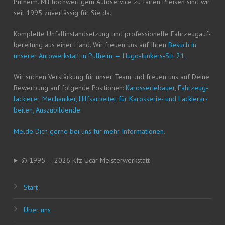
Pul­heim. Mit hoch­wer­ti­gem Auto­ser­vice zu fai­ren Prei­sen sind wir
seit 1995 zuver­läs­sig für Sie da.
Kom­plet­te Unfall­in­stand­set­zung und pro­fes­sio­nel­le Fahr­zeug­auf­
be­rei­tung aus einer Hand. Wir freu­en uns auf Ihren
Besuch in
unse­rer Auto­werk­statt in Pul­heim
—
Hugo-Jun­kers-Str. 21.
Wir suchen Ver­stär­kung für unser Team und freu­en uns auf Dei­ne
Bewer­bung auf fol­gen­de Posi­tio­nen:
Karos­se­rie­bau­er, Fahr­zeug­
la­ckie­rer, Mecha­ni­ker, Hilfs­ar­bei­ter für Karos­se­rie- und Lackier­ar­
bei­ten, Auszubildende.
Mel­de Dich ger­ne bei uns für mehr Informationen.
© 1995 — 2026 Kfz Ucar Meisterwerkstatt
Start
Über uns