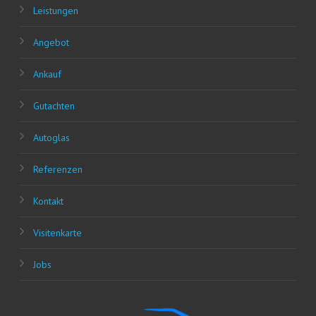
Leis­tun­gen
Ange­bot
Ankauf
Gut­ach­ten
Auto­glas
Refe­ren­zen
Kon­takt
Visi­ten­kar­te
Jobs