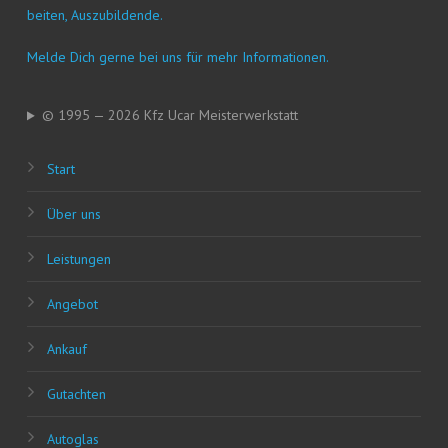
bei­ten, Auszubildende.
Mel­de Dich ger­ne bei uns für mehr Informationen.
© 1995 — 2026 Kfz Ucar Meisterwerkstatt
Start
Über uns
Leis­tun­gen
Ange­bot
Ankauf
Gut­ach­ten
Auto­glas