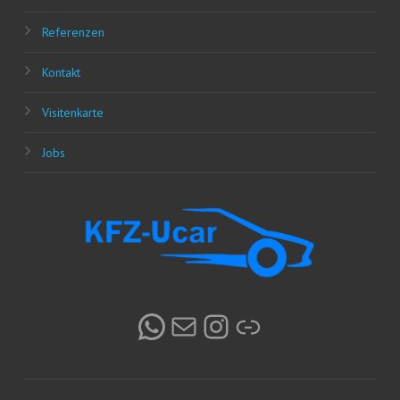
Refe­ren­zen
Kon­takt
Visi­ten­kar­te
Jobs
WhatsApp
E-Mail
Instagram
Link