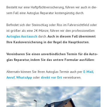
KON­TAKT
Besteht nur eine Haft­pflicht­ver­si­che­rung, füh­ren wir auch in die­
VISI­TEN­KAR­TE
sem Fall eine Auto­glas Repa­ra­tur kos­ten­güns­tig durch.
JOBS
Befin­det sich der Stein­schlag oder Riss im Fah­rer­sicht­feld oder
ist grö­ßer als eine 2€-Münze, füh­ren wir den pro­fes­sio­nel­len
Auto­glas Aus­tausch
durch.
Auch in die­sem Fall über­nimmt
Ihre Kas­ko­ver­si­che­rung in der Regel die Hauptkosten.
Ver­ein­ba­ren Sie einen unver­bind­li­chen Ter­min für die
Auto­
glas Repa­ra­tur
, indem Sie das unte­re For­mu­lar ausfüllen:
Alter­na­tiv kön­nen Sie Ihren Auto­glas-Ter­min auch per
E‑Mail
,
Anruf
,
Whats­App
oder
direkt vor Ort
vereinbaren.