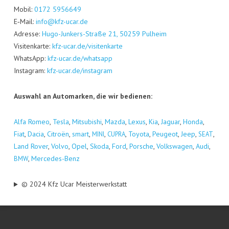
Mobil:
0172 5956649
E‑Mail:
info@kfz-ucar.de
Adres­se:
Hugo-Jun­kers-Stra­ße 21, 50259 Pul­heim
Visi­ten­kar­te:
kfz-ucar.de/visitenkarte
Whats­App:
kfz-ucar.de/whatsapp
Insta­gram:
kfz-ucar.de/instagram
Aus­wahl an Auto­mar­ken, die wir bedienen:
Alfa Romeo
,
Tes­la
,
Mitsu­bi­shi
,
Maz­da
,
Lexus
,
Kia
,
Jagu­ar
,
Hon­da
,
Fiat
,
Dacia
,
Citro­ën
,
smart
,
,
,
Toyo­ta
,
Peu­geot
,
Jeep
,
,
MINI
CUPRA
SEAT
Land Rover
,
Vol­vo
,
Opel
,
Sko­da
,
Ford
,
Por­sche
,
Volks­wa­gen
,
Audi
,
,
Mer­ce­des-Benz
BMW
© 2024 Kfz Ucar Meisterwerkstatt