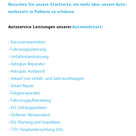
Besu­chen Sie unse­re Start­sei­te, um mehr über unse­re Auto­
werk­statt in Pul­heim zu erfahren.
Auto­ser­vice Leis­tun­gen unse­rer
Auto­werk­statt
:
-
Karos­se­rie­ar­bei­ten
-
Fahr­zeug­la­ckie­rung
-
Unfall­in­stand­set­zung
-
Auto­glas Repa­ra­tur
-
Auto­glas Aus­tausch
-
Ankauf von Unfall- und Gebraucht­wa­gen
-
Smart Repair
-
Fel­gen­re­pa­ra­tur
-
Fahr­zeug­auf­be­rei­tung
-
Kfz Unfall­gut­ach­ten
-
Old­ti­mer Restau­ra­ti­on
-
Kfz War­tung und Inspek­ti­on
-
, Haupt­un­ter­su­chung (
)
TÜV
HU