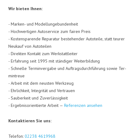
Wir bie­ten Ihnen:
- Mar­ken- und Model­lun­ge­bun­den­heit
- Hoch­wer­ti­gen Auto­ser­vice zum fai­ren Preis
- Kos­ten­spa­ren­de Repa­ra­tur bestehen­der Auto­tei­le, statt teu­rer
Neu­kauf von Auto­tei­len
- Direk­ten Kon­takt zum Werk­statt­lei­ter
- Erfah­rung seit 1995 mit stän­di­ger Wei­ter­bil­dung
- Schnel­le Ter­min­ver­ga­be und Auf­trags­durch­füh­rung sowie Ter­
min­treue
- Arbeit mit dem neus­ten Werk­zeug
- Ehr­lich­keit, Inte­gri­tät und Ver­trau­en
- Sau­ber­keit und Zuver­läs­sig­keit
- Ergeb­nis­ori­en­tier­te Arbeit —
Refe­ren­zen ansehen
Kon­tak­tie­ren Sie uns:
Tele­fon:
02238 4619968