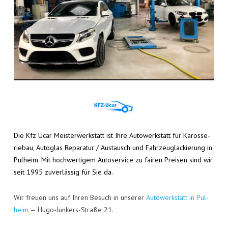
Die Kfz Ucar Meis­ter­werk­statt ist Ihre Auto­werk­statt für Karos­se­
rie­bau, Auto­glas Repa­ra­tur / Aus­tausch und Fahr­zeug­la­ckie­rung in
Pul­heim. Mit hoch­wer­ti­gem Auto­ser­vice zu fai­ren Prei­sen sind wir
seit 1995 zuver­läs­sig für Sie da.
Wir freu­en uns auf Ihren Besuch in unse­rer
Auto­werk­statt in Pul­
heim
— Hugo-Jun­kers-Stra­ße 21.