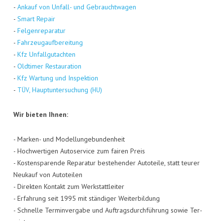
-
Ankauf von Unfall- und Gebraucht­wa­gen
-
Smart Repair
-
Fel­gen­re­pa­ra­tur
-
Fahr­zeug­auf­be­rei­tung
-
Kfz Unfall­gut­ach­ten
-
Old­ti­mer Restau­ra­ti­on
-
Kfz War­tung und Inspek­ti­on
-
, Haupt­un­ter­su­chung (
)
TÜV
HU
Wir bie­ten Ihnen:
- Mar­ken- und Model­lun­ge­bun­den­heit
- Hoch­wer­ti­gen Auto­ser­vice zum fai­ren Preis
- Kos­ten­spa­ren­de Repa­ra­tur bestehen­der Auto­tei­le, statt teu­rer
Neu­kauf von Auto­tei­len
- Direk­ten Kon­takt zum Werk­statt­lei­ter
- Erfah­rung seit 1995 mit stän­di­ger Wei­ter­bil­dung
- Schnel­le Ter­min­ver­ga­be und Auf­trags­durch­füh­rung sowie Ter­