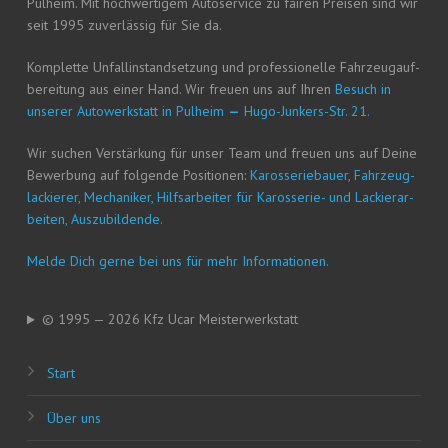
Pul­heim. Mit hoch­wer­ti­gem Auto­ser­vice zu fai­ren Prei­sen sind wir
seit 1995 zuver­läs­sig für Sie da.
Kom­plet­te Unfall­in­stand­set­zung und pro­fes­sio­nel­le Fahr­zeug­auf­
be­rei­tung aus einer Hand. Wir freu­en uns auf Ihren
Besuch in
unse­rer Auto­werk­statt in Pul­heim
—
Hugo-Jun­kers-Str. 21.
Wir suchen Ver­stär­kung für unser Team und freu­en uns auf Dei­ne
Bewer­bung auf fol­gen­de Posi­tio­nen:
Karos­se­rie­bau­er, Fahr­zeug­
la­ckie­rer, Mecha­ni­ker, Hilfs­ar­bei­ter für Karos­se­rie- und Lackier­ar­
bei­ten, Auszubildende.
Mel­de Dich ger­ne bei uns für mehr Informationen.
© 1995 — 2026 Kfz Ucar Meisterwerkstatt
Start
Über uns