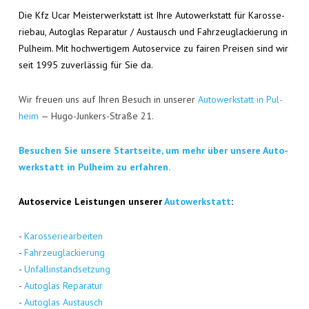
Die Kfz Ucar Meis­ter­werk­statt ist Ihre Auto­werk­statt für Karos­se­
rie­bau, Auto­glas Repa­ra­tur / Aus­tausch und Fahr­zeug­la­ckie­rung in
Pul­heim. Mit hoch­wer­ti­gem Auto­ser­vice zu fai­ren Prei­sen sind wir
seit 1995 zuver­läs­sig für Sie da.
Wir freu­en uns auf Ihren Besuch in unse­rer
Auto­werk­statt in Pul­
heim
— Hugo-Jun­kers-Stra­ße 21.
Besu­chen Sie unse­re Start­sei­te, um mehr über unse­re Auto­
werk­statt in Pul­heim zu erfahren.
Auto­ser­vice Leis­tun­gen unse­rer
Auto­werk­statt
:
-
Karos­se­rie­ar­bei­ten
-
Fahr­zeug­la­ckie­rung
-
Unfall­in­stand­set­zung
-
Auto­glas Repa­ra­tur
-
Auto­glas Aus­tausch