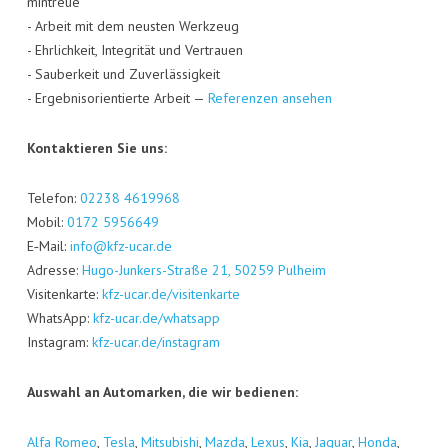
min­treue
- Arbeit mit dem neus­ten Werk­zeug
- Ehr­lich­keit, Inte­gri­tät und Ver­trau­en
- Sau­ber­keit und Zuver­läs­sig­keit
- Ergeb­nis­ori­en­tier­te Arbeit —
Refe­ren­zen ansehen
Kon­tak­tie­ren Sie uns:
Tele­fon:
02238 4619968
Mobil:
0172 5956649
E‑Mail:
info@kfz-ucar.de
Adres­se:
Hugo-Jun­kers-Stra­ße 21, 50259 Pul­heim
Visi­ten­kar­te:
kfz-ucar.de/visitenkarte
Whats­App:
kfz-ucar.de/whatsapp
Insta­gram:
kfz-ucar.de/instagram
Aus­wahl an Auto­mar­ken, die wir bedienen:
Alfa Romeo
,
Tes­la
,
Mitsu­bi­shi
,
Maz­da
,
Lexus
,
Kia
,
Jagu­ar
,
Hon­da
,