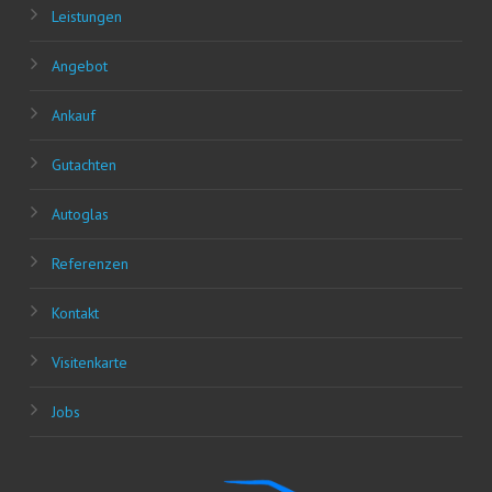
Leis­tun­gen
Ange­bot
Ankauf
Gut­ach­ten
Auto­glas
Refe­ren­zen
Kon­takt
Visi­ten­kar­te
Jobs