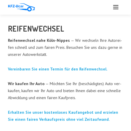
START
REI­FEN­WECH­SEL
ÜBER UNS
Rei­fen­wech­sel nahe Köln-Nip­pes
— Wir wech­seln Ihre Auto­rei­
fen schnell und zum fai­ren Preis. Besu­chen Sie uns dazu ger­ne in
LEIS­TUN­GEN
unse­rer Autowerkstatt.
ANGE­BOT
Ver­ein­ba­ren Sie einen Ter­min für den Reifenwechsel.
ANKAUF
Wir kau­fen Ihr Auto
— Möch­ten Sie Ihr (beschä­dig­tes) Auto ver­
GUT­ACH­TEN
kau­fen, kau­fen wir Ihr Auto und bie­ten Ihnen dabei eine schnel­le
Abwick­lung und einen fai­ren Kaufpreis.
AUTO­GLAS
Erhal­ten Sie unser kos­ten­lo­ses Kauf­an­ge­bot und erzie­len
REFE­REN­ZEN
Sie einen fai­ren Ver­kaufs­preis ohne viel Zeitaufwand.