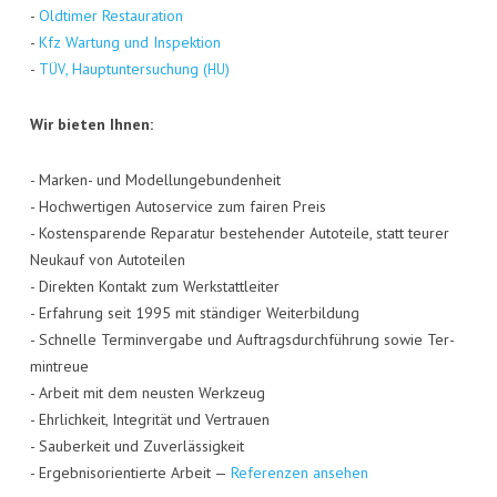
-
Old­ti­mer Restau­ra­ti­on
-
Kfz War­tung und Inspek­ti­on
-
, Haupt­un­ter­su­chung (
)
TÜV
HU
Wir bie­ten Ihnen:
- Mar­ken- und Model­lun­ge­bun­den­heit
- Hoch­wer­ti­gen Auto­ser­vice zum fai­ren Preis
- Kos­ten­spa­ren­de Repa­ra­tur bestehen­der Auto­tei­le, statt teu­rer
Neu­kauf von Auto­tei­len
- Direk­ten Kon­takt zum Werk­statt­lei­ter
- Erfah­rung seit 1995 mit stän­di­ger Wei­ter­bil­dung
- Schnel­le Ter­min­ver­ga­be und Auf­trags­durch­füh­rung sowie Ter­
min­treue
- Arbeit mit dem neus­ten Werk­zeug
- Ehr­lich­keit, Inte­gri­tät und Ver­trau­en
- Sau­ber­keit und Zuver­läs­sig­keit
- Ergeb­nis­ori­en­tier­te Arbeit —
Refe­ren­zen ansehen