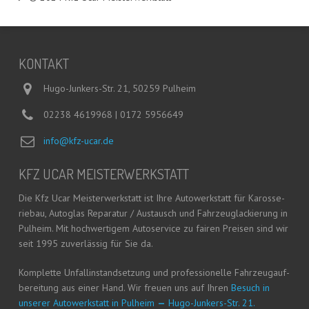
KON­TAKT
Hugo-Junkers-Str. 21, 50259 Pulheim
02238 4619968 | 0172 5956649
info@kfz-ucar.de
KFZ UCAR MEISTERWERKSTATT
Die Kfz Ucar Meis­ter­werk­statt ist Ihre Auto­werk­statt für Karos­se­
rie­bau, Auto­glas Repa­ra­tur / Aus­tausch und Fahr­zeug­la­ckie­rung in
Pul­heim. Mit hoch­wer­ti­gem Auto­ser­vice zu fai­ren Prei­sen sind wir
seit 1995 zuver­läs­sig für Sie da.
Kom­plet­te Unfall­in­stand­set­zung und pro­fes­sio­nel­le Fahr­zeug­auf­
be­rei­tung aus einer Hand. Wir freu­en uns auf Ihren
Besuch in
unse­rer Auto­werk­statt in Pul­heim
—
Hugo-Jun­kers-Str. 21.