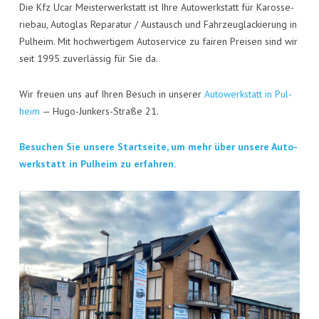
KON­TAKT
Die Kfz Ucar Meis­ter­werk­statt ist Ihre Auto­werk­statt für Karos­se­
rie­bau, Auto­glas Repa­ra­tur / Aus­tausch und Fahr­zeug­la­ckie­rung in
VISI­TEN­KAR­TE
Pul­heim. Mit hoch­wer­ti­gem Auto­ser­vice zu fai­ren Prei­sen sind wir
seit 1995 zuver­läs­sig für Sie da.
JOBS
Wir freu­en uns auf Ihren Besuch in unse­rer
Auto­werk­statt in Pul­
heim
— Hugo-Jun­kers-Stra­ße 21.
Besu­chen Sie unse­re Start­sei­te, um mehr über unse­re Auto­
werk­statt in Pul­heim zu erfahren.