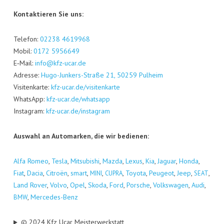
Kon­tak­tie­ren Sie uns:
Tele­fon:
02238 4619968
Mobil:
0172 5956649
E‑Mail:
info@kfz-ucar.de
Adres­se:
Hugo-Jun­kers-Stra­ße 21, 50259 Pul­heim
Visi­ten­kar­te:
kfz-ucar.de/visitenkarte
Whats­App:
kfz-ucar.de/whatsapp
Insta­gram:
kfz-ucar.de/instagram
Aus­wahl an Auto­mar­ken, die wir bedienen:
Alfa Romeo
,
Tes­la
,
Mitsu­bi­shi
,
Maz­da
,
Lexus
,
Kia
,
Jagu­ar
,
Hon­da
,
Fiat
,
Dacia
,
Citro­ën
,
smart
,
,
,
Toyo­ta
,
Peu­geot
,
Jeep
,
,
MINI
CUPRA
SEAT
Land Rover
,
Vol­vo
,
Opel
,
Sko­da
,
Ford
,
Por­sche
,
Volks­wa­gen
,
Audi
,
,
Mer­ce­des-Benz
BMW
© 2024 Kfz Ucar Meisterwerkstatt