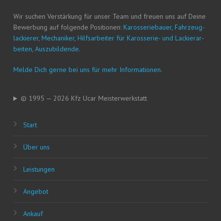
Wir suchen Ver­stär­kung für unser Team und freu­en uns auf Dei­ne
Bewer­bung auf fol­gen­de Posi­tio­nen:
Karos­se­rie­bau­er, Fahr­zeug­
la­ckie­rer, Mecha­ni­ker, Hilfs­ar­bei­ter für Karos­se­rie- und Lackier­ar­
bei­ten, Auszubildende.
Mel­de Dich ger­ne bei uns für mehr Informationen.
© 1995 — 2026 Kfz Ucar Meisterwerkstatt
Start
Über uns
Leis­tun­gen
Ange­bot
Ankauf