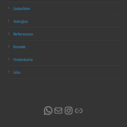
Gut­ach­ten
Auto­glas
Refe­ren­zen
Kon­takt
Visi­ten­kar­te
Jobs
WhatsApp
E-Mail
Instagram
Link