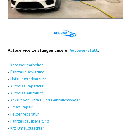
Auto­ser­vice Leis­tun­gen unse­rer
Auto­werk­statt
:
-
Karos­se­rie­ar­bei­ten
-
Fahr­zeug­la­ckie­rung
-
Unfall­in­stand­set­zung
-
Auto­glas Repa­ra­tur
-
Auto­glas Aus­tausch
-
Ankauf von Unfall- und Gebraucht­wa­gen
-
Smart Repair
-
Fel­gen­re­pa­ra­tur
-
Fahr­zeug­auf­be­rei­tung
-
Kfz Unfall­gut­ach­ten