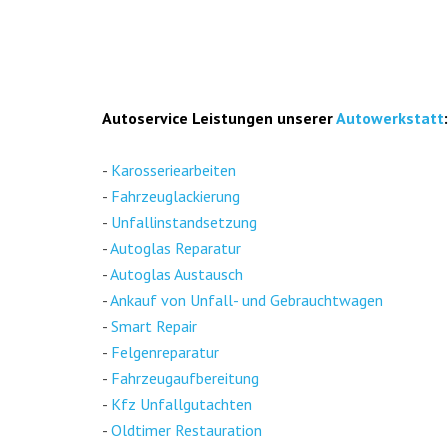
Auto­ser­vice Leis­tun­gen unse­rer
Auto­werk­statt
:
-
Karos­se­rie­ar­bei­ten
-
Fahr­zeug­la­ckie­rung
-
Unfall­in­stand­set­zung
-
Auto­glas Repa­ra­tur
-
Auto­glas Aus­tausch
-
Ankauf von Unfall- und Gebraucht­wa­gen
-
Smart Repair
-
Fel­gen­re­pa­ra­tur
-
Fahr­zeug­auf­be­rei­tung
-
Kfz Unfall­gut­ach­ten
-
Old­ti­mer Restau­ra­ti­on