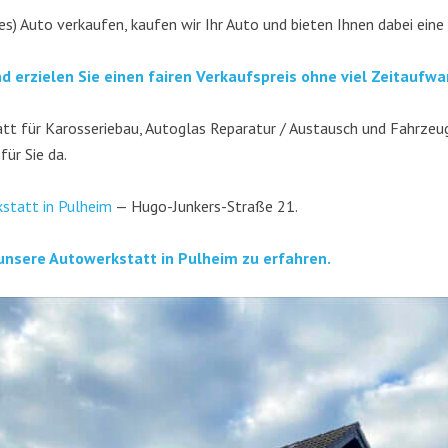
es) Auto ver­kau­fen, kau­fen wir Ihr Auto und bie­ten Ihnen dabei eine
nd erzie­len Sie einen fai­ren Ver­kaufs­preis ohne viel Zeitaufwa
t für Karos­se­rie­bau, Auto­glas Repa­ra­tur / Aus­tausch und Fahr­zeug­
 für Sie da.
­statt in Pul­heim
— Hugo-Jun­kers-Stra­ße 21.
unse­re Auto­werk­statt in Pul­heim zu erfahren.