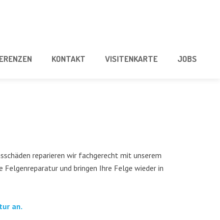
E­REN­ZEN
KON­TAKT
VISI­TEN­KAR­TE
JOBS
­schä­den repa­rie­ren wir fach­ge­recht mit unse­rem
Fel­gen­re­pa­ra­tur und brin­gen Ihre Fel­ge wie­der in
­tur an.