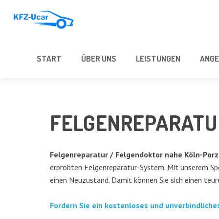
START
ÜBER UNS
LEIS­TUN­GEN
ANGE
FEL­GEN­RE­PA­RA­T
Fel­gen­re­pa­ra­tur / Fel­gen­dok­tor nahe Köln-Porz
erprob­ten Fel­gen­re­pa­ra­tur-Sys­tem. Mit unse­rem Spe­
einen Neu­zu­stand. Damit kön­nen Sie sich einen teu­
For­dern Sie ein kos­ten­lo­ses und unver­bind­li­ch