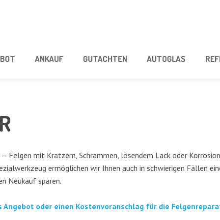
­BOT
ANKAUF
GUT­ACH­TEN
AUTO­GLAS
REF
UR
— Fel­gen mit Krat­zern, Schram­men, lösen­dem Lack oder Kor­ro­si­ons
zi­al­werk­zeug ermög­li­chen wir Ihnen auch in schwie­ri­gen Fäl­len eine 
ren Neu­kauf sparen.
es Ange­bot oder einen Kos­ten­vor­anschlag für die Fel­gen­re­pa­ra