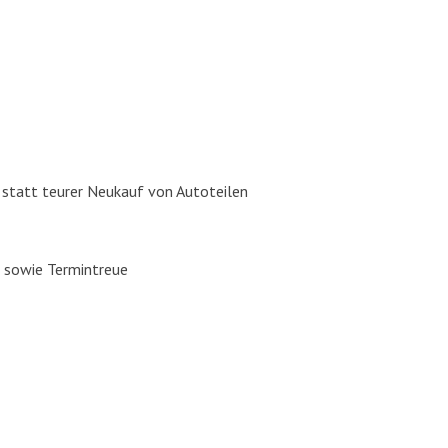
, statt teu­rer Neu­kauf von Auto­tei­len
ros­se­rie­bau, Auto­glas Repa­ra­tur / Aus­tausch und Fahr­zeug­la­ckie­rung in Pu
ng sowie Ter­min­treue
r­zeug­auf­be­rei­tung aus einer Hand. Wir freu­en uns auf Ihren
Besuch in unse­re
 Dei­ne Bewer­bung auf fol­gen­de Posi­tio­nen:
Karos­se­rie­bau­er, Fahr­zeug­la­c