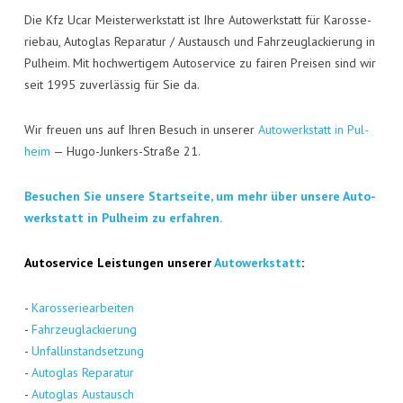
Die Kfz Ucar Meis­ter­werk­statt ist Ihre Auto­werk­statt für Karos­se­
rie­bau, Auto­glas Repa­ra­tur / Aus­tausch und Fahr­zeug­la­ckie­rung in
Pul­heim. Mit hoch­wer­ti­gem Auto­ser­vice zu fai­ren Prei­sen sind wir
seit 1995 zuver­läs­sig für Sie da.
Wir freu­en uns auf Ihren Besuch in unse­rer
Auto­werk­statt in Pul­
heim
— Hugo-Jun­kers-Stra­ße 21.
Besu­chen Sie unse­re Start­sei­te, um mehr über unse­re Auto­
werk­statt in Pul­heim zu erfahren.
Auto­ser­vice Leis­tun­gen unse­rer
Auto­werk­statt
:
-
Karos­se­rie­ar­bei­ten
-
Fahr­zeug­la­ckie­rung
-
Unfall­in­stand­set­zung
-
Auto­glas Repa­ra­tur
-
Auto­glas Aus­tausch