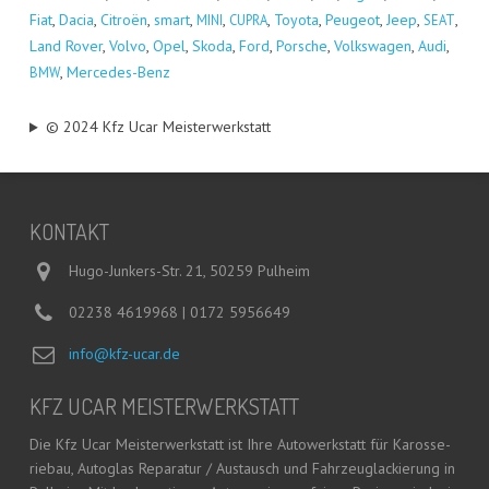
Fiat
,
Dacia
,
Citro­ën
,
smart
,
,
,
Toyo­ta
,
Peu­geot
,
Jeep
,
,
MINI
CUPRA
SEAT
Land Rover
,
Vol­vo
,
Opel
,
Sko­da
,
Ford
,
Por­sche
,
Volks­wa­gen
,
Audi
,
,
Mer­ce­des-Benz
BMW
© 2024 Kfz Ucar Meisterwerkstatt
KON­TAKT
Hugo-Junkers-Str. 21, 50259 Pulheim
02238 4619968 | 0172 5956649
info@kfz-ucar.de
KFZ UCAR MEISTERWERKSTATT
Die Kfz Ucar Meis­ter­werk­statt ist Ihre Auto­werk­statt für Karos­se­
rie­bau, Auto­glas Repa­ra­tur / Aus­tausch und Fahr­zeug­la­ckie­rung in