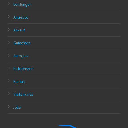
Leis­tun­gen
Ange­bot
Ankauf
Gut­ach­ten
Auto­glas
Refe­ren­zen
Kon­takt
Visi­ten­kar­te
Jobs