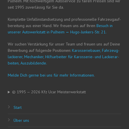
Pul­heim. Mit hoch­wer­ti­gem Auto­ser­vice zu fai­ren Prei­sen sind wir
seit 1995 zuver­läs­sig für Sie da.
Kom­plet­te Unfall­in­stand­set­zung und pro­fes­sio­nel­le Fahr­zeug­auf­
be­rei­tung aus einer Hand. Wir freu­en uns auf Ihren
Besuch in
unse­rer Auto­werk­statt in Pul­heim
—
Hugo-Jun­kers-Str. 21.
Wir suchen Ver­stär­kung für unser Team und freu­en uns auf Dei­ne
Bewer­bung auf fol­gen­de Posi­tio­nen:
Karos­se­rie­bau­er, Fahr­zeug­
la­ckie­rer, Mecha­ni­ker, Hilfs­ar­bei­ter für Karos­se­rie- und Lackier­ar­
bei­ten, Auszubildende.
Mel­de Dich ger­ne bei uns für mehr Informationen.
© 1995 — 2026 Kfz Ucar Meisterwerkstatt
Start
Über uns