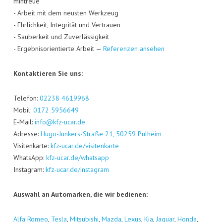
min­treue
- Arbeit mit dem neus­ten Werk­zeug
- Ehr­lich­keit, Inte­gri­tät und Ver­trau­en
- Sau­ber­keit und Zuver­läs­sig­keit
- Ergeb­nis­ori­en­tier­te Arbeit —
Refe­ren­zen ansehen
Kon­tak­tie­ren Sie uns:
Tele­fon:
02238 4619968
Mobil:
0172 5956649
E‑Mail:
info@kfz-ucar.de
Adres­se:
Hugo-Jun­kers-Stra­ße 21, 50259 Pul­heim
Visi­ten­kar­te:
kfz-ucar.de/visitenkarte
Whats­App:
kfz-ucar.de/whatsapp
Insta­gram:
kfz-ucar.de/instagram
Aus­wahl an Auto­mar­ken, die wir bedienen:
Alfa Romeo
,
Tes­la
,
Mitsu­bi­shi
,
Maz­da
,
Lexus
,
Kia
,
Jagu­ar
,
Hon­da
,