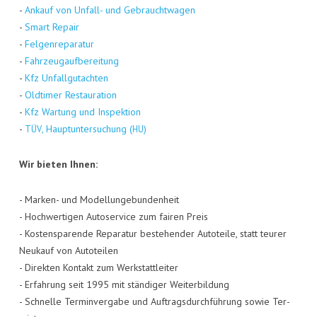
-
Ankauf von Unfall- und Gebraucht­wa­gen
-
Smart Repair
-
Fel­gen­re­pa­ra­tur
-
Fahr­zeug­auf­be­rei­tung
-
Kfz Unfall­gut­ach­ten
-
Old­ti­mer Restau­ra­ti­on
-
Kfz War­tung und Inspek­ti­on
-
, Haupt­un­ter­su­chung (
)
TÜV
HU
Wir bie­ten Ihnen:
- Mar­ken- und Model­lun­ge­bun­den­heit
- Hoch­wer­ti­gen Auto­ser­vice zum fai­ren Preis
- Kos­ten­spa­ren­de Repa­ra­tur bestehen­der Auto­tei­le, statt teu­rer
Neu­kauf von Auto­tei­len
- Direk­ten Kon­takt zum Werk­statt­lei­ter
- Erfah­rung seit 1995 mit stän­di­ger Wei­ter­bil­dung
- Schnel­le Ter­min­ver­ga­be und Auf­trags­durch­füh­rung sowie Ter­