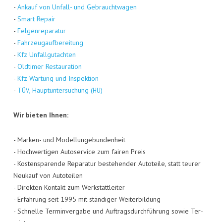
-
Ankauf von Unfall- und Gebraucht­wa­gen
-
Smart Repair
-
Fel­gen­re­pa­ra­tur
-
Fahr­zeug­auf­be­rei­tung
-
Kfz Unfall­gut­ach­ten
-
Old­ti­mer Restau­ra­ti­on
-
Kfz War­tung und Inspek­ti­on
-
, Haupt­un­ter­su­chung (
)
TÜV
HU
Wir bie­ten Ihnen:
- Mar­ken- und Model­lun­ge­bun­den­heit
- Hoch­wer­ti­gen Auto­ser­vice zum fai­ren Preis
- Kos­ten­spa­ren­de Repa­ra­tur bestehen­der Auto­tei­le, statt teu­rer
Neu­kauf von Auto­tei­len
- Direk­ten Kon­takt zum Werk­statt­lei­ter
- Erfah­rung seit 1995 mit stän­di­ger Wei­ter­bil­dung
- Schnel­le Ter­min­ver­ga­be und Auf­trags­durch­füh­rung sowie Ter­