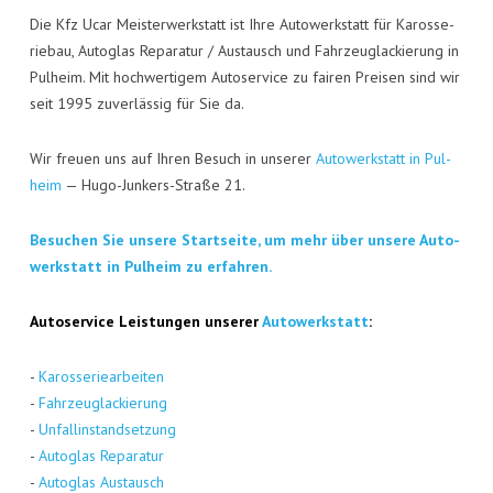
Die Kfz Ucar Meis­ter­werk­statt ist Ihre Auto­werk­statt für Karos­se­
rie­bau, Auto­glas Repa­ra­tur / Aus­tausch und Fahr­zeug­la­ckie­rung in
Pul­heim. Mit hoch­wer­ti­gem Auto­ser­vice zu fai­ren Prei­sen sind wir
seit 1995 zuver­läs­sig für Sie da.
Wir freu­en uns auf Ihren Besuch in unse­rer
Auto­werk­statt in Pul­
heim
— Hugo-Jun­kers-Stra­ße 21.
Besu­chen Sie unse­re Start­sei­te, um mehr über unse­re Auto­
werk­statt in Pul­heim zu erfahren.
Auto­ser­vice Leis­tun­gen unse­rer
Auto­werk­statt
:
-
Karos­se­rie­ar­bei­ten
-
Fahr­zeug­la­ckie­rung
-
Unfall­in­stand­set­zung
-
Auto­glas Repa­ra­tur
-
Auto­glas Aus­tausch