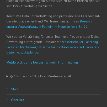
Pul­heim. Mit hoch­wer­ti­gem Auto­ser­vice zu fai­ren Prei­sen sind wir
seit 1995 zuver­läs­sig für Sie da.
Kom­plet­te Unfall­in­stand­set­zung und pro­fes­sio­nel­le Fahr­zeug­auf­
be­rei­tung aus einer Hand. Wir freu­en uns auf Ihren
Besuch in
unse­rer Auto­werk­statt in Pul­heim
—
Hugo-Jun­kers-Str. 21.
Wir suchen Ver­stär­kung für unser Team und freu­en uns auf Dei­ne
Bewer­bung auf fol­gen­de Posi­tio­nen:
Karos­se­rie­bau­er, Fahr­zeug­
la­ckie­rer, Mecha­ni­ker, Hilfs­ar­bei­ter für Karos­se­rie- und Lackier­ar­
bei­ten, Auszubildende.
Mel­de Dich ger­ne bei uns für mehr Informationen.
© 1995 — 2026 Kfz Ucar Meisterwerkstatt
Start
Über uns