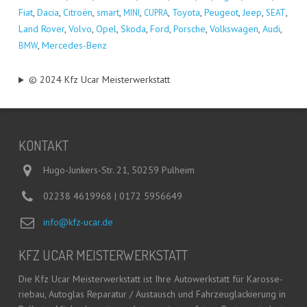
Fiat
,
Dacia
,
Citro­ën
,
smart
,
,
,
Toyo­ta
,
Peu­geot
,
Jeep
,
,
MINI
CUPRA
SEAT
Land Rover
,
Vol­vo
,
Opel
,
Sko­da
,
Ford
,
Por­sche
,
Volks­wa­gen
,
Audi
,
,
Mer­ce­des-Benz
BMW
© 2024 Kfz Ucar Meisterwerkstatt
KON­TAKT
Hugo-Junkers-Str. 21, 50259 Pulheim
02238 4619968 | 0172 5956649
info@kfz-ucar.de
KFZ UCAR MEISTERWERKSTATT
Die Kfz Ucar Meis­ter­werk­statt ist Ihre Auto­werk­statt für Karos­se­
rie­bau, Auto­glas Repa­ra­tur / Aus­tausch und Fahr­zeug­la­ckie­rung in