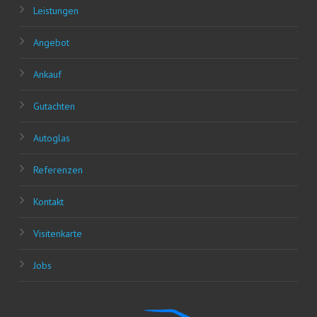
Leis­tun­gen
Ange­bot
Ankauf
Gut­ach­ten
Auto­glas
Refe­ren­zen
Kon­takt
Visi­ten­kar­te
Jobs