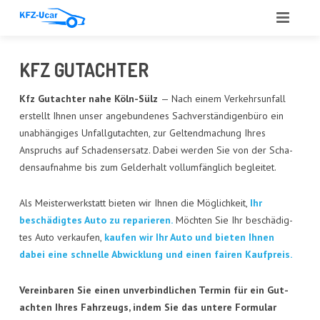
START
KFZ GUT­ACH­TER
ÜBER UNS
Kfz Gut­ach­ter nahe Köln-Sülz
— Nach einem Ver­kehrs­un­fall
erstellt Ihnen unser ange­bun­de­nes Sach­ver­stän­di­gen­bü­ro ein
LEIS­TUN­GEN
unab­hän­gi­ges Unfall­gut­ach­ten, zur Gel­tend­ma­chung Ihres
Anspruchs auf Scha­dens­er­satz. Dabei wer­den Sie von der Scha­
ANGE­BOT
dens­auf­nah­me bis zum Geld­erhalt voll­um­fäng­lich begleitet.
ANKAUF
Als Meis­ter­werk­statt bie­ten wir Ihnen die Mög­lich­keit,
Ihr
GUT­ACH­TEN
beschä­dig­tes Auto zu repa­rie­ren.
Möch­ten Sie Ihr beschä­dig­
tes Auto ver­kau­fen,
kau­fen wir Ihr Auto und bie­ten Ihnen
AUTO­GLAS
dabei eine schnel­le Abwick­lung und einen fai­ren Kaufpreis.
REFE­REN­ZEN
Ver­ein­ba­ren Sie einen unver­bind­li­chen Ter­min für ein Gut­
ach­ten Ihres Fahr­zeugs, indem Sie das unte­re For­mu­lar