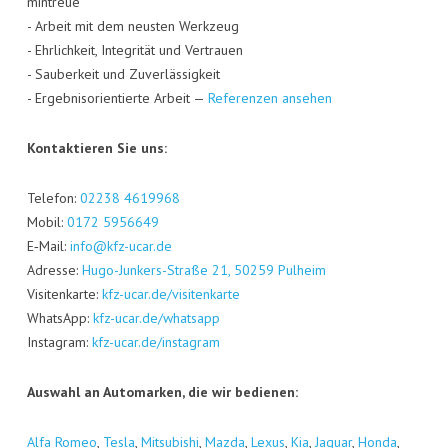
min­treue
- Arbeit mit dem neus­ten Werk­zeug
- Ehr­lich­keit, Inte­gri­tät und Ver­trau­en
- Sau­ber­keit und Zuver­läs­sig­keit
- Ergeb­nis­ori­en­tier­te Arbeit —
Refe­ren­zen ansehen
Kon­tak­tie­ren Sie uns:
Tele­fon:
02238 4619968
Mobil:
0172 5956649
E‑Mail:
info@kfz-ucar.de
Adres­se:
Hugo-Jun­kers-Stra­ße 21, 50259 Pul­heim
Visi­ten­kar­te:
kfz-ucar.de/visitenkarte
Whats­App:
kfz-ucar.de/whatsapp
Insta­gram:
kfz-ucar.de/instagram
Aus­wahl an Auto­mar­ken, die wir bedienen:
Alfa Romeo
,
Tes­la
,
Mitsu­bi­shi
,
Maz­da
,
Lexus
,
Kia
,
Jagu­ar
,
Hon­da
,