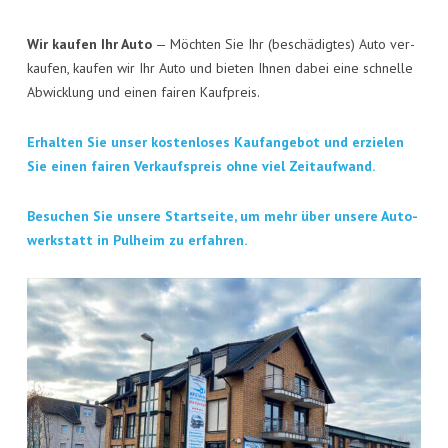
KON­TAKT
Wir kau­fen Ihr Auto
— Möch­ten Sie Ihr (beschä­dig­tes) Auto ver­
VISI­TEN­KAR­TE
kau­fen, kau­fen wir Ihr Auto und bie­ten Ihnen dabei eine schnel­le
Abwick­lung und einen fai­ren Kaufpreis.
JOBS
Erhal­ten Sie unser kos­ten­lo­ses Kauf­an­ge­bot und erzie­len
Sie einen fai­ren Ver­kaufs­preis ohne viel Zeitaufwand.
Besu­chen Sie unse­re Start­sei­te, um mehr über unse­re Auto­
werk­statt in Pul­heim zu erfahren.