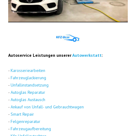
Auto­ser­vice Leis­tun­gen unse­rer
Auto­werk­statt
:
-
Karos­se­rie­ar­bei­ten
-
Fahr­zeug­la­ckie­rung
-
Unfall­in­stand­set­zung
-
Auto­glas Repa­ra­tur
-
Auto­glas Aus­tausch
-
Ankauf von Unfall- und Gebraucht­wa­gen
-
Smart Repair
-
Fel­gen­re­pa­ra­tur
-
Fahr­zeug­auf­be­rei­tung