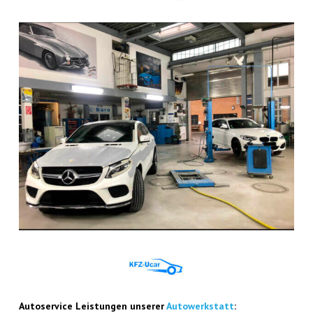
Auto­ser­vice Leis­tun­gen unse­rer
Auto­werk­statt
: