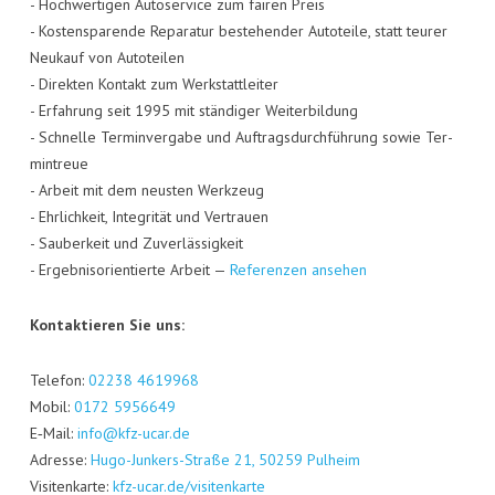
- Hoch­wer­ti­gen Auto­ser­vice zum fai­ren Preis
- Kos­ten­spa­ren­de Repa­ra­tur bestehen­der Auto­tei­le, statt teu­rer
Neu­kauf von Auto­tei­len
- Direk­ten Kon­takt zum Werk­statt­lei­ter
- Erfah­rung seit 1995 mit stän­di­ger Wei­ter­bil­dung
- Schnel­le Ter­min­ver­ga­be und Auf­trags­durch­füh­rung sowie Ter­
min­treue
- Arbeit mit dem neus­ten Werk­zeug
- Ehr­lich­keit, Inte­gri­tät und Ver­trau­en
- Sau­ber­keit und Zuver­läs­sig­keit
- Ergeb­nis­ori­en­tier­te Arbeit —
Refe­ren­zen ansehen
Kon­tak­tie­ren Sie uns:
Tele­fon:
02238 4619968
Mobil:
0172 5956649
E‑Mail:
info@kfz-ucar.de
Adres­se:
Hugo-Jun­kers-Stra­ße 21, 50259 Pul­heim
Visi­ten­kar­te:
kfz-ucar.de/visitenkarte