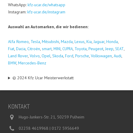
Whats­App:
kfz-ucar.de/whatsapp
Insta­gram:
kfz-ucar.de/instagram
Aus­wahl an Auto­mar­ken, die wir bedienen:
Alfa Romeo
,
Tes­la
,
Mitsu­bi­shi
,
Maz­da
,
Lexus
,
Kia
,
Jagu­ar
,
Hon­da
,
Fiat
,
Dacia
,
Citro­ën
,
smart
,
,
,
Toyo­ta
,
Peu­geot
,
Jeep
,
,
MINI
CUPRA
SEAT
Land Rover
,
Vol­vo
,
Opel
,
Sko­da
,
Ford
,
Por­sche
,
Volks­wa­gen
,
Audi
,
,
Mer­ce­des-Benz
BMW
© 2024 Kfz Ucar Meisterwerkstatt
KON­TAKT
Hugo-Junkers-Str. 21, 50259 Pulheim
02238 4619968 | 0172 5956649