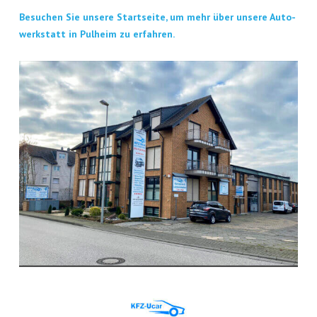
Besu­chen Sie unse­re Start­sei­te, um mehr über unse­re Auto­
werk­statt in Pul­heim zu erfahren.