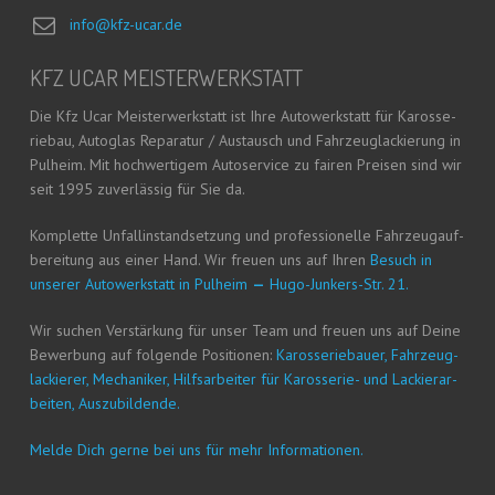
info@kfz-ucar.de
KFZ UCAR MEISTERWERKSTATT
Die Kfz Ucar Meis­ter­werk­statt ist Ihre Auto­werk­statt für Karos­se­
rie­bau, Auto­glas Repa­ra­tur / Aus­tausch und Fahr­zeug­la­ckie­rung in
Pul­heim. Mit hoch­wer­ti­gem Auto­ser­vice zu fai­ren Prei­sen sind wir
seit 1995 zuver­läs­sig für Sie da.
Kom­plet­te Unfall­in­stand­set­zung und pro­fes­sio­nel­le Fahr­zeug­auf­
be­rei­tung aus einer Hand. Wir freu­en uns auf Ihren
Besuch in
unse­rer Auto­werk­statt in Pul­heim
—
Hugo-Jun­kers-Str. 21.
Wir suchen Ver­stär­kung für unser Team und freu­en uns auf Dei­ne
Bewer­bung auf fol­gen­de Posi­tio­nen:
Karos­se­rie­bau­er, Fahr­zeug­
la­ckie­rer, Mecha­ni­ker, Hilfs­ar­bei­ter für Karos­se­rie- und Lackier­ar­
bei­ten, Auszubildende.
Mel­de Dich ger­ne bei uns für mehr Informationen.