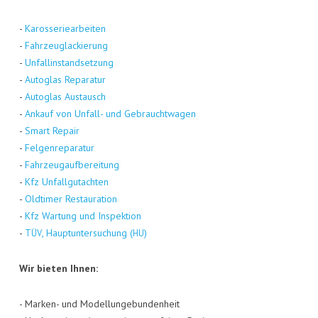
-
Karos­se­rie­ar­bei­ten
-
Fahr­zeug­la­ckie­rung
-
Unfall­in­stand­set­zung
-
Auto­glas Repa­ra­tur
-
Auto­glas Aus­tausch
-
Ankauf von Unfall- und Gebraucht­wa­gen
-
Smart Repair
-
Fel­gen­re­pa­ra­tur
-
Fahr­zeug­auf­be­rei­tung
-
Kfz Unfall­gut­ach­ten
-
Old­ti­mer Restau­ra­ti­on
-
Kfz War­tung und Inspek­ti­on
-
, Haupt­un­ter­su­chung (
)
TÜV
HU
Wir bie­ten Ihnen:
- Mar­ken- und Model­lun­ge­bun­den­heit