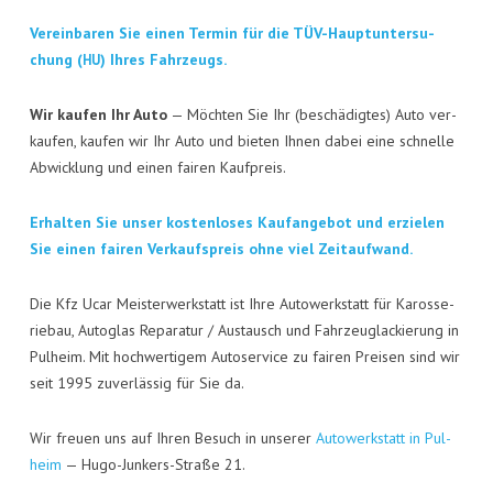
KON­TAKT
Ver­ein­ba­ren Sie einen Ter­min für die TÜV-Haupt­un­ter­su­
VISI­TEN­KAR­TE
chung (
) Ihres Fahrzeugs.
HU
JOBS
Wir kau­fen Ihr Auto
— Möch­ten Sie Ihr (beschä­dig­tes) Auto ver­
kau­fen, kau­fen wir Ihr Auto und bie­ten Ihnen dabei eine schnel­le
Abwick­lung und einen fai­ren Kaufpreis.
Erhal­ten Sie unser kos­ten­lo­ses Kauf­an­ge­bot und erzie­len
Sie einen fai­ren Ver­kaufs­preis ohne viel Zeitaufwand.
Die Kfz Ucar Meis­ter­werk­statt ist Ihre Auto­werk­statt für Karos­se­
rie­bau, Auto­glas Repa­ra­tur / Aus­tausch und Fahr­zeug­la­ckie­rung in
Pul­heim. Mit hoch­wer­ti­gem Auto­ser­vice zu fai­ren Prei­sen sind wir
seit 1995 zuver­läs­sig für Sie da.
Wir freu­en uns auf Ihren Besuch in unse­rer
Auto­werk­statt in Pul­
heim
— Hugo-Jun­kers-Stra­ße 21.