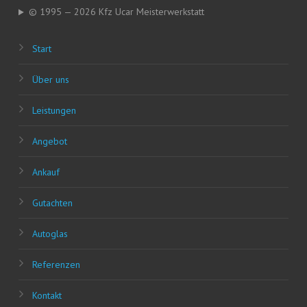
© 1995 — 2026 Kfz Ucar Meisterwerkstatt
Start
Über uns
Leis­tun­gen
Ange­bot
Ankauf
Gut­ach­ten
Auto­glas
Refe­ren­zen
Kon­takt