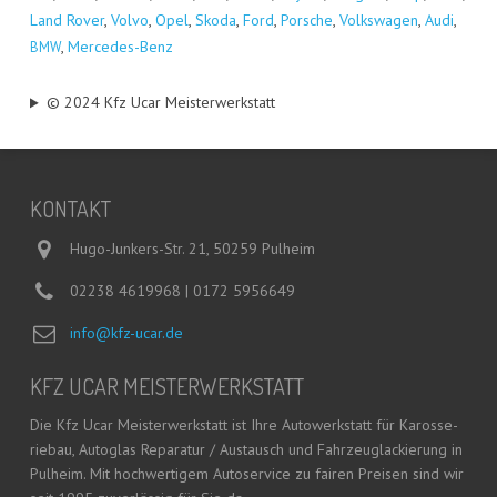
Land Rover
,
Vol­vo
,
Opel
,
Sko­da
,
Ford
,
Por­sche
,
Volks­wa­gen
,
Audi
,
,
Mer­ce­des-Benz
BMW
© 2024 Kfz Ucar Meisterwerkstatt
KON­TAKT
Hugo-Junkers-Str. 21, 50259 Pulheim
02238 4619968 | 0172 5956649
info@kfz-ucar.de
KFZ UCAR MEISTERWERKSTATT
Die Kfz Ucar Meis­ter­werk­statt ist Ihre Auto­werk­statt für Karos­se­
rie­bau, Auto­glas Repa­ra­tur / Aus­tausch und Fahr­zeug­la­ckie­rung in
Pul­heim. Mit hoch­wer­ti­gem Auto­ser­vice zu fai­ren Prei­sen sind wir