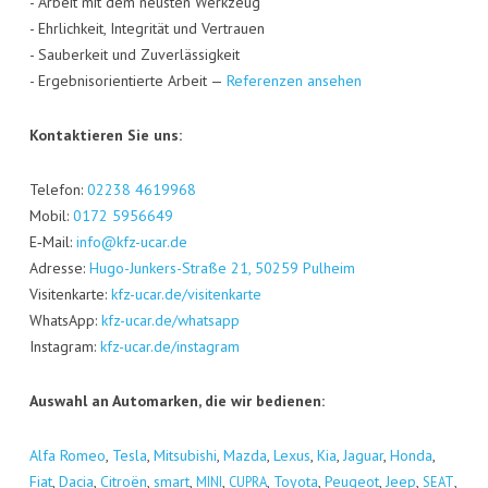
- Arbeit mit dem neus­ten Werk­zeug
- Ehr­lich­keit, Inte­gri­tät und Ver­trau­en
- Sau­ber­keit und Zuver­läs­sig­keit
- Ergeb­nis­ori­en­tier­te Arbeit —
Refe­ren­zen ansehen
Kon­tak­tie­ren Sie uns:
Tele­fon:
02238 4619968
Mobil:
0172 5956649
E‑Mail:
info@kfz-ucar.de
Adres­se:
Hugo-Jun­kers-Stra­ße 21, 50259 Pul­heim
Visi­ten­kar­te:
kfz-ucar.de/visitenkarte
Whats­App:
kfz-ucar.de/whatsapp
Insta­gram:
kfz-ucar.de/instagram
Aus­wahl an Auto­mar­ken, die wir bedienen:
Alfa Romeo
,
Tes­la
,
Mitsu­bi­shi
,
Maz­da
,
Lexus
,
Kia
,
Jagu­ar
,
Hon­da
,
Fiat
,
Dacia
,
Citro­ën
,
smart
,
,
,
Toyo­ta
,
Peu­geot
,
Jeep
,
,
MINI
CUPRA
SEAT