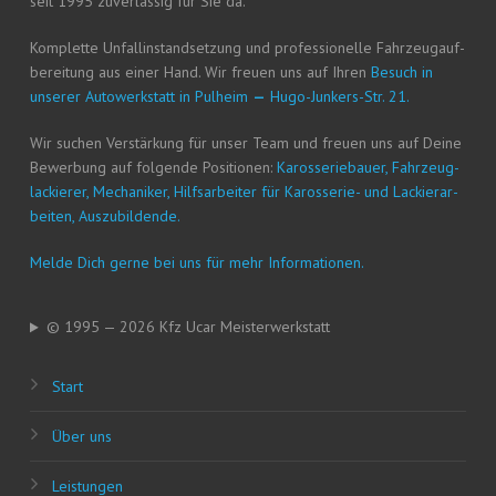
seit 1995 zuver­läs­sig für Sie da.
Kom­plet­te Unfall­in­stand­set­zung und pro­fes­sio­nel­le Fahr­zeug­auf­
be­rei­tung aus einer Hand. Wir freu­en uns auf Ihren
Besuch in
unse­rer Auto­werk­statt in Pul­heim
—
Hugo-Jun­kers-Str. 21.
Wir suchen Ver­stär­kung für unser Team und freu­en uns auf Dei­ne
Bewer­bung auf fol­gen­de Posi­tio­nen:
Karos­se­rie­bau­er, Fahr­zeug­
la­ckie­rer, Mecha­ni­ker, Hilfs­ar­bei­ter für Karos­se­rie- und Lackier­ar­
bei­ten, Auszubildende.
Mel­de Dich ger­ne bei uns für mehr Informationen.
© 1995 — 2026 Kfz Ucar Meisterwerkstatt
Start
Über uns
Leis­tun­gen