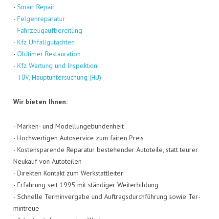
-
Smart Repair
-
Fel­gen­re­pa­ra­tur
-
Fahr­zeug­auf­be­rei­tung
-
Kfz Unfall­gut­ach­ten
-
Old­ti­mer Restau­ra­ti­on
-
Kfz War­tung und Inspek­ti­on
-
, Haupt­un­ter­su­chung (
)
TÜV
HU
Wir bie­ten Ihnen:
- Mar­ken- und Model­lun­ge­bun­den­heit
- Hoch­wer­ti­gen Auto­ser­vice zum fai­ren Preis
- Kos­ten­spa­ren­de Repa­ra­tur bestehen­der Auto­tei­le, statt teu­rer
Neu­kauf von Auto­tei­len
- Direk­ten Kon­takt zum Werk­statt­lei­ter
- Erfah­rung seit 1995 mit stän­di­ger Wei­ter­bil­dung
- Schnel­le Ter­min­ver­ga­be und Auf­trags­durch­füh­rung sowie Ter­
min­treue