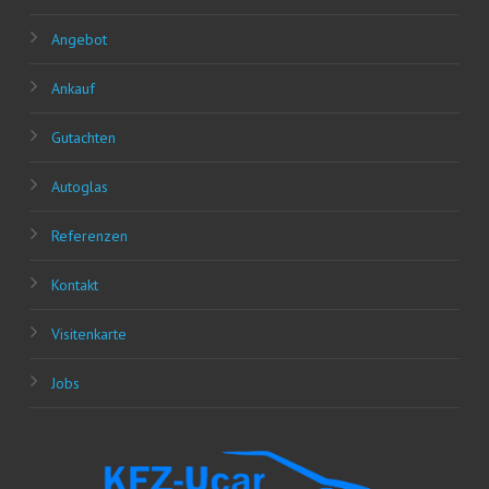
Ange­bot
Ankauf
Gut­ach­ten
Auto­glas
Refe­ren­zen
Kon­takt
Visi­ten­kar­te
Jobs