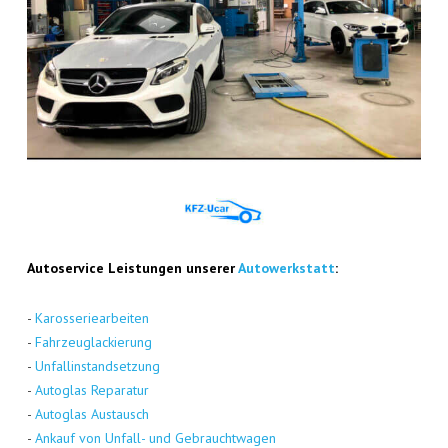
Auto­ser­vice Leis­tun­gen unse­rer
Auto­werk­statt
:
-
Karos­se­rie­ar­bei­ten
-
Fahr­zeug­la­ckie­rung
-
Unfall­in­stand­set­zung
-
Auto­glas Repa­ra­tur
-
Auto­glas Aus­tausch
-
Ankauf von Unfall- und Gebraucht­wa­gen