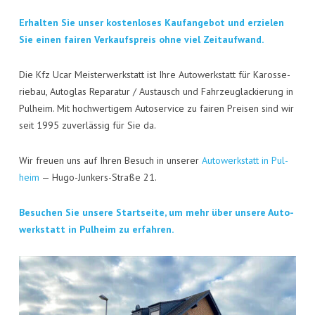
KON­TAKT
Erhal­ten Sie unser kos­ten­lo­ses Kauf­an­ge­bot und erzie­len
VISI­TEN­KAR­TE
Sie einen fai­ren Ver­kaufs­preis ohne viel Zeitaufwand.
JOBS
Die Kfz Ucar Meis­ter­werk­statt ist Ihre Auto­werk­statt für Karos­se­
rie­bau, Auto­glas Repa­ra­tur / Aus­tausch und Fahr­zeug­la­ckie­rung in
Pul­heim. Mit hoch­wer­ti­gem Auto­ser­vice zu fai­ren Prei­sen sind wir
seit 1995 zuver­läs­sig für Sie da.
Wir freu­en uns auf Ihren Besuch in unse­rer
Auto­werk­statt in Pul­
heim
— Hugo-Jun­kers-Stra­ße 21.
Besu­chen Sie unse­re Start­sei­te, um mehr über unse­re Auto­
werk­statt in Pul­heim zu erfahren.