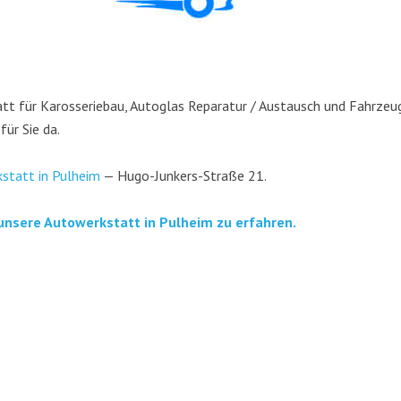
t für Karos­se­rie­bau, Auto­glas Repa­ra­tur / Aus­tausch und Fahr­zeug­
 für Sie da.
­statt in Pul­heim
— Hugo-Jun­kers-Stra­ße 21.
unse­re Auto­werk­statt in Pul­heim zu erfahren.