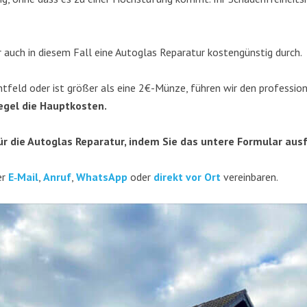
ir auch in die­sem Fall eine Auto­glas Repa­ra­tur kos­ten­güns­tig durch.
ht­feld oder ist grö­ßer als eine 2€-Münze, füh­ren wir den pro­fes­sio­
 Regel die Hauptkosten.
für die
Auto­glas Repa­ra­tur
, indem Sie das unte­re For­mu­lar aus
er
E‑Mail
,
Anruf
,
Whats­App
oder
direkt vor Ort
vereinbaren.