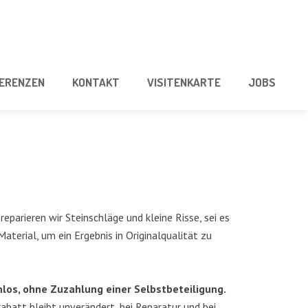
E­REN­ZEN
KON­TAKT
VISI­TEN­KAR­TE
JOBS
pa­rie­ren wir Stein­schlä­ge und klei­ne Ris­se, sei es
­ri­al, um ein Ergeb­nis in Ori­gi­nal­qua­li­tät zu
n­los, ohne Zuzah­lung einer Selbst­be­tei­li­gung.
a­batt bleibt unver­än­dert, bei Repa­ra­tur und bei