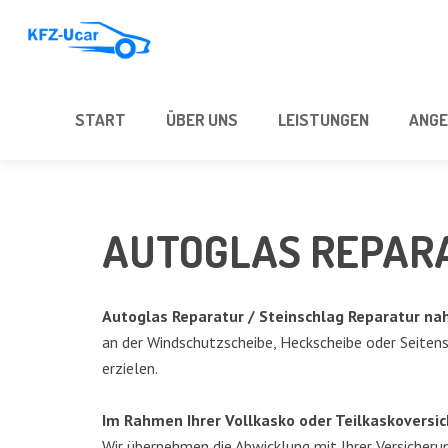
START
ÜBER UNS
LEIS­TUN­GEN
ANGE
AUTO­GLAS REPAR
Auto­glas Repa­ra­tur / Stein­schlag Repa­ra­tur
an der Wind­schutz­schei­be, Heck­schei­be oder Sei­ten­s
erzielen.
Im Rah­men Ihrer Voll­kas­ko oder Teil­kas­ko­ver­si­
Wir über­neh­men die Abwick­lung mit Ihrer Ver­si­che­ru