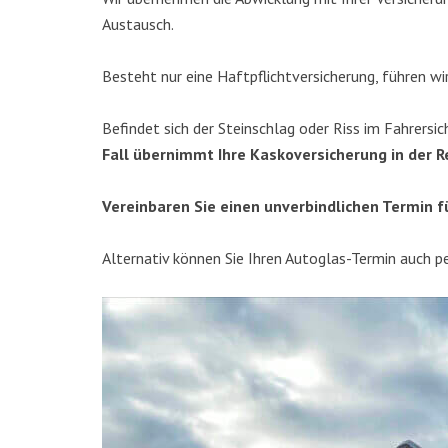
Austausch.
Besteht nur eine Haft­pflicht­ver­si­che­rung, füh­ren w
Befin­det sich der Stein­schlag oder Riss im Fah­rer­sic
Fall über­nimmt Ihre Kas­ko­ver­si­che­rung in der
Ver­ein­ba­ren Sie einen unver­bind­li­chen Ter­min 
Alter­na­tiv kön­nen Sie Ihren Auto­glas-Ter­min auch p