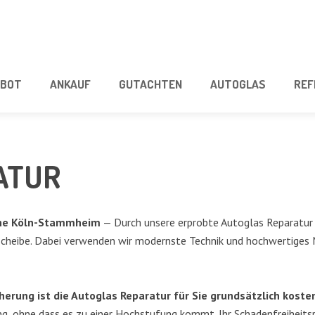
­BOT
ANKAUF
GUT­ACH­TEN
AUTO­GLAS
REF
ATUR
 nahe Köln-Stamm­heim
— Durch unse­re erprob­te Auto­glas Repa­ra­tur re
chei­be. Dabei ver­wen­den wir moderns­te Tech­nik und hoch­wer­ti­ges Mate
che­rung ist die Auto­glas Repa­ra­tur für Sie grund­sätz­lich kos­te
ng, ohne dass es zu einer Hoch­stu­fung kommt. Ihr Scha­den­frei­heits­r