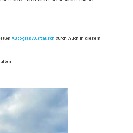
nel­len
Auto­glas Aus­tausch
durch.
Auch in die­sem
füllen: