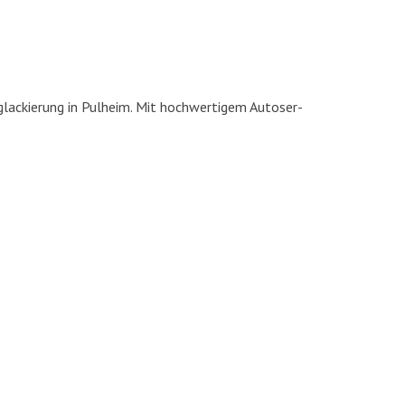
la­ckie­rung in Pul­heim. Mit hoch­wer­ti­gem Auto­ser­