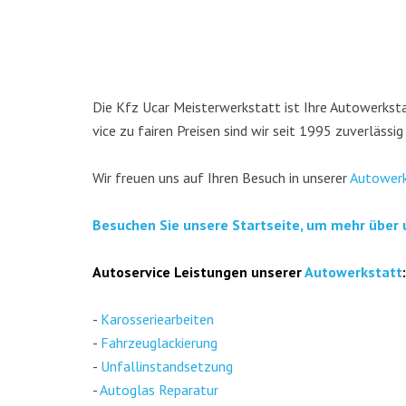
Die Kfz Ucar Meis­ter­werk­statt ist Ihre Auto­werk­stat
vice zu fai­ren Prei­sen sind wir seit 1995 zuver­läs­sig
Wir freu­en uns auf Ihren Besuch in unse­rer
Auto­werk
Besu­chen Sie unse­re Start­sei­te, um mehr über 
Auto­ser­vice Leis­tun­gen unse­rer
Auto­werk­statt
:
-
Karos­se­rie­ar­bei­ten
-
Fahr­zeug­la­ckie­rung
-
Unfall­in­stand­set­zung
-
Auto­glas Repa­ra­tur