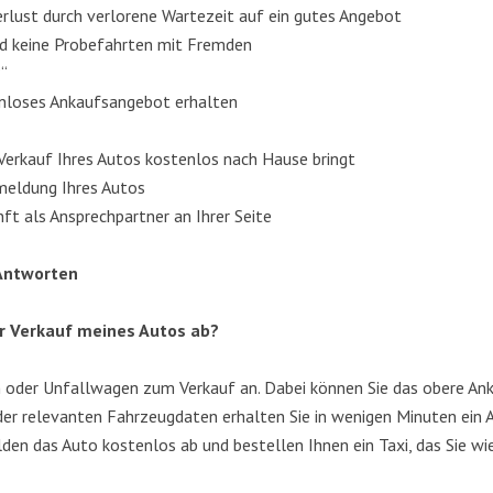
ver­lust durch ver­lo­re­ne War­te­zeit auf ein gutes Angebot
und kei­ne Pro­be­fahr­ten mit Fremden
?“
ten­lo­ses Ankaufs­an­ge­bot erhalten
Ver­kauf Ihres Autos kos­ten­los nach Hau­se bringt
Abmel­dung Ihres Autos
nft als Ansprech­part­ner an Ihrer Seite
 Antworten
r Ver­kauf mei­nes Autos ab?
n oder Unfall­wa­gen zum Ver­kauf an. Dabei kön­nen Sie das obe­re Ank
er rele­van­ten Fahr­zeug­da­ten erhal­ten Sie in weni­gen Minu­ten ein 
el­den das Auto kos­ten­los ab und bestel­len Ihnen ein Taxi, das Sie w