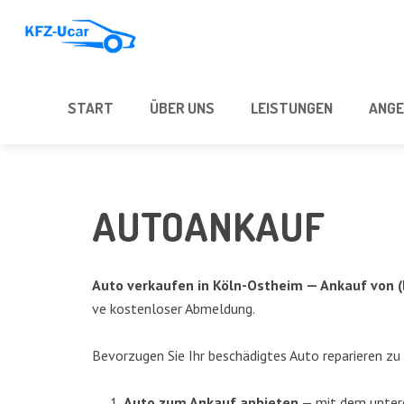
START
ÜBER UNS
LEIS­TUN­GEN
ANGE
AUTO­AN­KAUF
Auto ver­kau­fen in
Köln-Ost­heim
— Ankauf von (
ve kos­ten­lo­ser Abmel­dung.
Bevor­zu­gen Sie Ihr beschä­dig­tes Auto repa­rie­ren zu
Auto zum Ankauf anbie­ten
— mit dem unte­