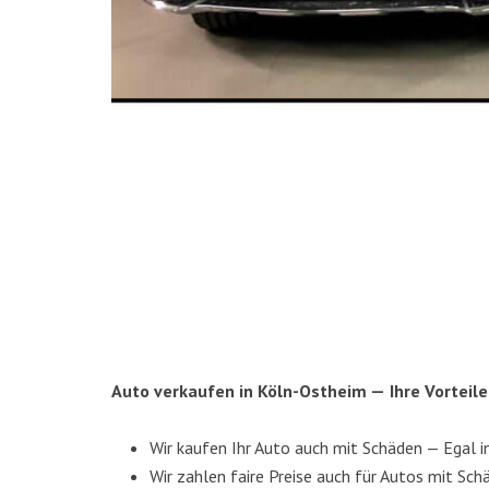
Auto ver­kau­fen in Köln-Ost­heim —
Ihre Vor­tei­
Wir kau­fen Ihr Auto auch mit Schä­den — Egal 
Wir zah­len fai­re Prei­se auch für Autos mit Schä