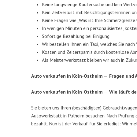
Kei­ne lang­wie­ri­ge Käu­fer­su­che und kein Wert­
Kein Zeit­ver­lust mit Besich­ti­gungs­ter­mi­nen 
Kei­ne Fra­gen wie „Was ist Ihre Schmerzgrenze
In weni­gen Minu­ten ein per­so­na­li­sier­tes, kos­
Sofor­ti­ge Bezah­lung bei Einigung
Wir bestel­len Ihnen ein Taxi, wel­ches Sie nach 
Kos­ten und Zeit­er­spar­nis durch kos­ten­lo­se 
Als Meis­ter­werk­statt blei­ben wir auch in Zuku
Auto ver­kau­fen in Köln-Ost­heim —
Fra­gen und
Auto ver­kau­fen in Köln-Ost­heim —
Wie läuft de
Sie bie­ten uns Ihren (beschä­dig­ten) Gebraucht­wa­ge
Auto­werk­statt in Pul­heim besu­chen. Nach Prü­fung d
bezahlt. Nun ist der Ver­kauf für Sie erle­digt: Wir m