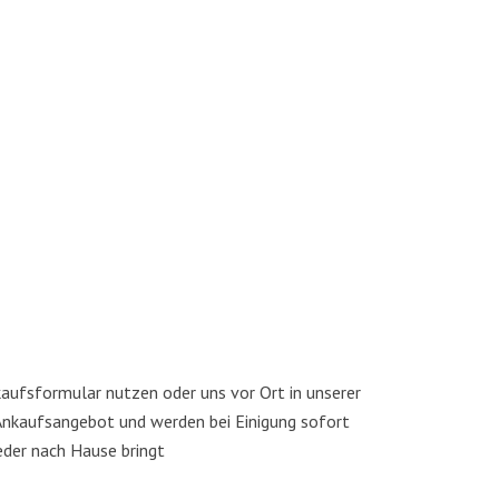
aufs­for­mu­lar nut­zen oder uns vor Ort in unse­rer
Ankaufs­an­ge­bot und wer­den bei Eini­gung sofort
ie­der nach Hau­se bringt