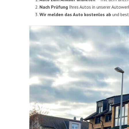
Nach Prü­fung
Ihres Autos in unse­rer Auto­wer
Wir mel­den das Auto kos­ten­los ab
und beste