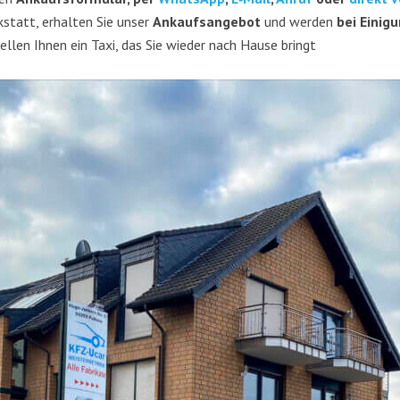
k­statt, erhal­ten Sie unser
Ankaufs­an­ge­bot
und wer­den
bei Eini­g
l­len Ihnen ein Taxi, das Sie wie­der nach Hau­se bringt