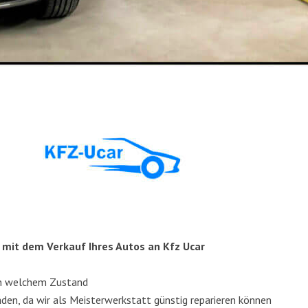
le mit dem Ver­kauf Ihres Autos an Kfz Ucar
in wel­chem Zustand
­den, da wir als Meis­ter­werk­statt güns­tig repa­rie­ren können