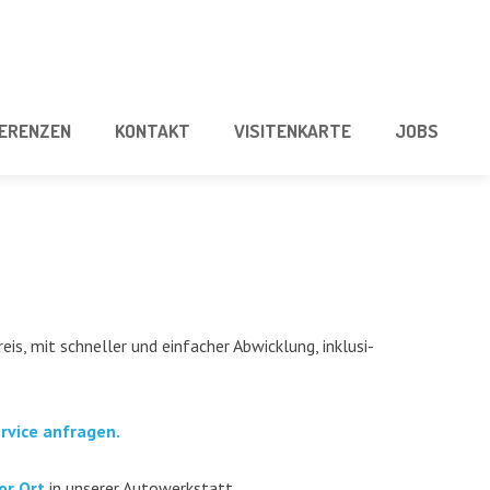
E­REN­ZEN
KON­TAKT
VISI­TEN­KAR­TE
JOBS
eis, mit schnel­ler und ein­fa­cher Abwick­lung, inklu­si­
er­vice anfragen.
or Ort
in unse­rer Autowerkstatt