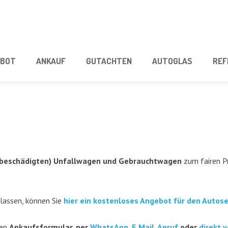
­BOT
ANKAUF
GUT­ACH­TEN
AUTO­GLAS
REF
beschä­dig­ten) Unfall­wa­gen und Gebraucht­wa­gen
zum fai­ren Pr
 las­sen, kön­nen Sie
hier ein kos­ten­lo­ses Ange­bot für den Auto­s
ren
Ankaufs­for­mu­lar, per
Whats­App
,
E‑Mail
,
Anruf
oder
direkt v