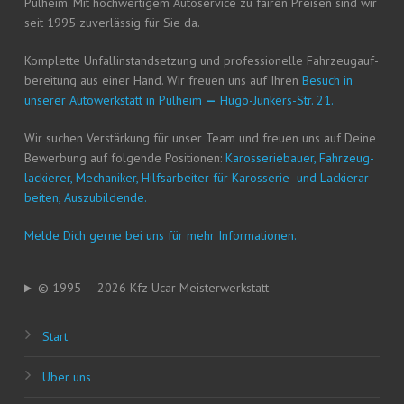
Pul­heim. Mit hoch­wer­ti­gem Auto­ser­vice zu fai­ren Prei­sen sind wir
seit 1995 zuver­läs­sig für Sie da.
Kom­plet­te Unfall­in­stand­set­zung und pro­fes­sio­nel­le Fahr­zeug­auf­
be­rei­tung aus einer Hand. Wir freu­en uns auf Ihren
Besuch in
unse­rer Auto­werk­statt in Pul­heim
—
Hugo-Jun­kers-Str. 21.
Wir suchen Ver­stär­kung für unser Team und freu­en uns auf Dei­ne
Bewer­bung auf fol­gen­de Posi­tio­nen:
Karos­se­rie­bau­er, Fahr­zeug­
la­ckie­rer, Mecha­ni­ker, Hilfs­ar­bei­ter für Karos­se­rie- und Lackier­ar­
bei­ten, Auszubildende.
Mel­de Dich ger­ne bei uns für mehr Informationen.
© 1995 — 2026 Kfz Ucar Meisterwerkstatt
Start
Über uns