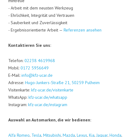
min­treue
- Arbeit mit dem neus­ten Werk­zeug
- Ehr­lich­keit, Inte­gri­tät und Ver­trau­en
- Sau­ber­keit und Zuver­läs­sig­keit
- Ergeb­nis­ori­en­tier­te Arbeit —
Refe­ren­zen ansehen
Kon­tak­tie­ren Sie uns:
Tele­fon:
02238 4619968
Mobil:
0172 5956649
E‑Mail:
info@kfz-ucar.de
Adres­se:
Hugo-Jun­kers-Stra­ße 21, 50259 Pul­heim
Visi­ten­kar­te:
kfz-ucar.de/visitenkarte
Whats­App:
kfz-ucar.de/whatsapp
Insta­gram:
kfz-ucar.de/instagram
Aus­wahl an Auto­mar­ken, die wir bedienen:
Alfa Romeo
,
Tes­la
,
Mitsu­bi­shi
,
Maz­da
,
Lexus
,
Kia
,
Jagu­ar
,
Hon­da
,