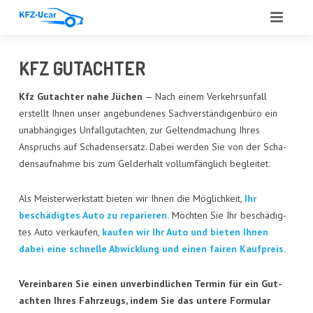
START
KFZ GUT­ACH­TER
ÜBER UNS
Kfz Gut­ach­ter nahe Jüchen
— Nach einem Ver­kehrs­un­fall
erstellt Ihnen unser ange­bun­de­nes Sach­ver­stän­di­gen­bü­ro ein
LEIS­TUN­GEN
unab­hän­gi­ges Unfall­gut­ach­ten, zur Gel­tend­ma­chung Ihres
Anspruchs auf Scha­dens­er­satz. Dabei wer­den Sie von der Scha­
ANGE­BOT
dens­auf­nah­me bis zum Geld­erhalt voll­um­fäng­lich begleitet.
ANKAUF
Als Meis­ter­werk­statt bie­ten wir Ihnen die Mög­lich­keit,
Ihr
GUT­ACH­TEN
beschä­dig­tes Auto zu repa­rie­ren.
Möch­ten Sie Ihr beschä­dig­
tes Auto ver­kau­fen,
kau­fen wir Ihr Auto und bie­ten Ihnen
AUTO­GLAS
dabei eine schnel­le Abwick­lung und einen fai­ren Kaufpreis.
REFE­REN­ZEN
Ver­ein­ba­ren Sie einen unver­bind­li­chen Ter­min für ein Gut­
ach­ten Ihres Fahr­zeugs, indem Sie das unte­re For­mu­lar