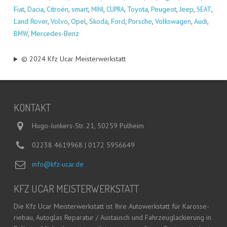
Fiat
,
Dacia
,
Citro­ën
,
smart
,
,
,
Toyo­ta
,
Peu­geot
,
Jeep
,
,
MINI
CUPRA
SEAT
Land Rover
,
Vol­vo
,
Opel
,
Sko­da
,
Ford
,
Por­sche
,
Volks­wa­gen
,
Audi
,
,
Mer­ce­des-Benz
BMW
© 2024 Kfz Ucar Meisterwerkstatt
KON­TAKT
Hugo-Junkers-Str. 21, 50259 Pulheim
02238 4619968 | 0172 5956649
info@kfz-ucar.de
KFZ UCAR MEISTERWERKSTATT
Die Kfz Ucar Meis­ter­werk­statt ist Ihre Auto­werk­statt für Karos­se­
rie­bau, Auto­glas Repa­ra­tur / Aus­tausch und Fahr­zeug­la­ckie­rung in