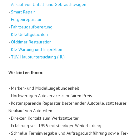
-
Ankauf von Unfall- und Gebraucht­wa­gen
-
Smart Repair
-
Fel­gen­re­pa­ra­tur
-
Fahr­zeug­auf­be­rei­tung
-
Kfz Unfall­gut­ach­ten
-
Old­ti­mer Restau­ra­ti­on
-
Kfz War­tung und Inspek­ti­on
-
, Haupt­un­ter­su­chung (
)
TÜV
HU
Wir bie­ten Ihnen:
- Mar­ken- und Model­lun­ge­bun­den­heit
- Hoch­wer­ti­gen Auto­ser­vice zum fai­ren Preis
- Kos­ten­spa­ren­de Repa­ra­tur bestehen­der Auto­tei­le, statt teu­rer
Neu­kauf von Auto­tei­len
- Direk­ten Kon­takt zum Werk­statt­lei­ter
- Erfah­rung seit 1995 mit stän­di­ger Wei­ter­bil­dung
- Schnel­le Ter­min­ver­ga­be und Auf­trags­durch­füh­rung sowie Ter­