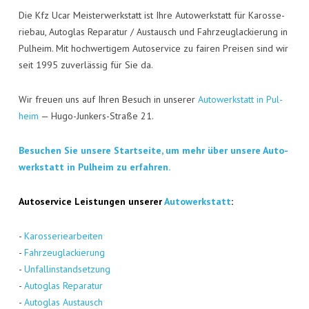
Die Kfz Ucar Meis­ter­werk­statt ist Ihre Auto­werk­statt für Karos­se­
rie­bau, Auto­glas Repa­ra­tur / Aus­tausch und Fahr­zeug­la­ckie­rung in
Pul­heim. Mit hoch­wer­ti­gem Auto­ser­vice zu fai­ren Prei­sen sind wir
seit 1995 zuver­läs­sig für Sie da.
Wir freu­en uns auf Ihren Besuch in unse­rer
Auto­werk­statt in Pul­
heim
— Hugo-Jun­kers-Stra­ße 21.
Besu­chen Sie unse­re Start­sei­te, um mehr über unse­re Auto­
werk­statt in Pul­heim zu erfahren.
Auto­ser­vice Leis­tun­gen unse­rer
Auto­werk­statt
:
-
Karos­se­rie­ar­bei­ten
-
Fahr­zeug­la­ckie­rung
-
Unfall­in­stand­set­zung
-
Auto­glas Repa­ra­tur
-
Auto­glas Aus­tausch