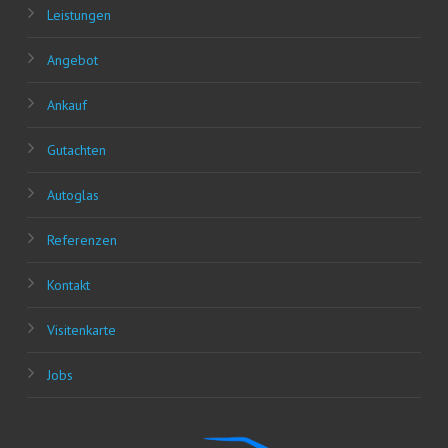
Leis­tun­gen
Ange­bot
Ankauf
Gut­ach­ten
Auto­glas
Refe­ren­zen
Kon­takt
Visi­ten­kar­te
Jobs