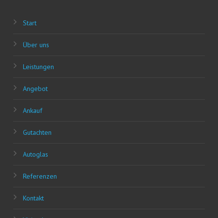
Start
Über uns
Leis­tun­gen
Ange­bot
Ankauf
Gut­ach­ten
Auto­glas
Refe­ren­zen
Kon­takt