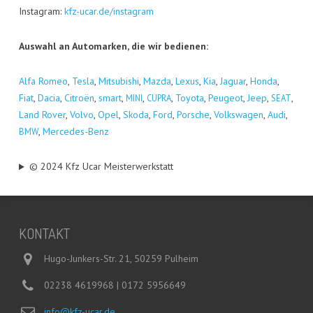
Insta­gram:
kfz-ucar.de/instagram
Aus­wahl an Auto­mar­ken, die wir bedienen:
Alfa Romeo
,
Tes­la
,
Mitsu­bi­shi
,
Maz­da
,
Lexus
,
Kia
,
Jagu­ar
,
Hon­da
,
Fiat
,
Dacia
,
Citro­ën
,
smart
,
,
,
Toyo­ta
,
Peu­geot
,
Jeep
,
,
MINI
CUPRA
SEAT
Land Rover
,
Vol­vo
,
Opel
,
Sko­da
,
Ford
,
Por­sche
,
Volks­wa­gen
,
Audi
,
,
Mer­ce­des-Benz
BMW
© 2024 Kfz Ucar Meisterwerkstatt
KON­TAKT
Hugo-Junkers-Str. 21, 50259 Pulheim
02238 4619968 | 0172 5956649
info@kfz-ucar.de