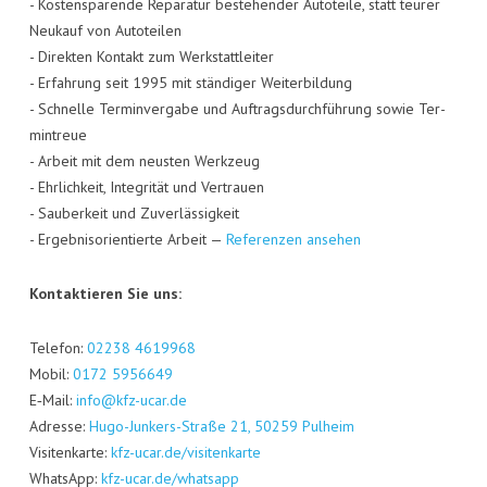
- Kos­ten­spa­ren­de Repa­ra­tur bestehen­der Auto­tei­le, statt teu­rer
Neu­kauf von Auto­tei­len
- Direk­ten Kon­takt zum Werk­statt­lei­ter
- Erfah­rung seit 1995 mit stän­di­ger Wei­ter­bil­dung
- Schnel­le Ter­min­ver­ga­be und Auf­trags­durch­füh­rung sowie Ter­
min­treue
- Arbeit mit dem neus­ten Werk­zeug
- Ehr­lich­keit, Inte­gri­tät und Ver­trau­en
- Sau­ber­keit und Zuver­läs­sig­keit
- Ergeb­nis­ori­en­tier­te Arbeit —
Refe­ren­zen ansehen
Kon­tak­tie­ren Sie uns:
Tele­fon:
02238 4619968
Mobil:
0172 5956649
E‑Mail:
info@kfz-ucar.de
Adres­se:
Hugo-Jun­kers-Stra­ße 21, 50259 Pul­heim
Visi­ten­kar­te:
kfz-ucar.de/visitenkarte
Whats­App:
kfz-ucar.de/whatsapp