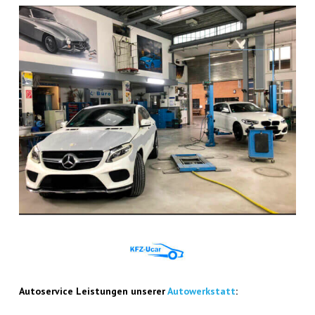
Auto­ser­vice Leis­tun­gen unse­rer
Auto­werk­statt
: