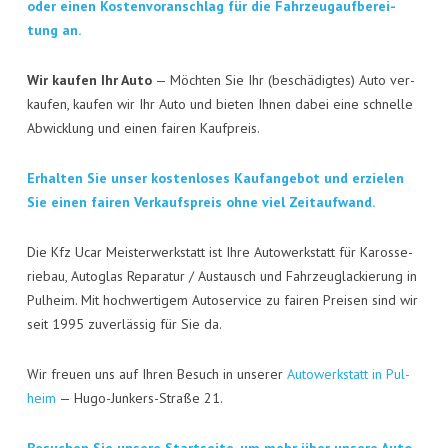
KON­TAKT
oder einen Kos­ten­vor­anschlag für die Fahr­zeug­auf­be­rei­
tung an.
VISI­TEN­KAR­TE
Wir kau­fen Ihr Auto
— Möch­ten Sie Ihr (beschä­dig­tes) Auto ver­
JOBS
kau­fen, kau­fen wir Ihr Auto und bie­ten Ihnen dabei eine schnel­le
Abwick­lung und einen fai­ren Kaufpreis.
Erhal­ten Sie unser kos­ten­lo­ses Kauf­an­ge­bot und erzie­len
Sie einen fai­ren Ver­kaufs­preis ohne viel Zeitaufwand.
Die Kfz Ucar Meis­ter­werk­statt ist Ihre Auto­werk­statt für Karos­se­
rie­bau, Auto­glas Repa­ra­tur / Aus­tausch und Fahr­zeug­la­ckie­rung in
Pul­heim. Mit hoch­wer­ti­gem Auto­ser­vice zu fai­ren Prei­sen sind wir
seit 1995 zuver­läs­sig für Sie da.
Wir freu­en uns auf Ihren Besuch in unse­rer
Auto­werk­statt in Pul­
heim
— Hugo-Jun­kers-Stra­ße 21.