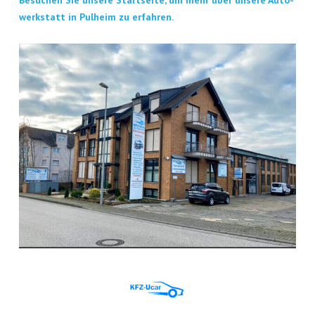
Besu­chen Sie unse­re Start­sei­te, um mehr über unse­re Auto­
werk­statt in Pul­heim zu erfahren.