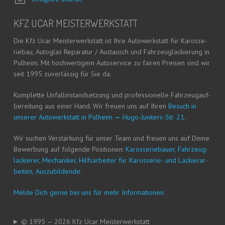
KFZ UCAR MEISTERWERKSTATT
Die Kfz Ucar Meis­ter­werk­statt ist Ihre Auto­werk­statt für Karos­se­
rie­bau, Auto­glas Repa­ra­tur / Aus­tausch und Fahr­zeug­la­ckie­rung in
Pul­heim. Mit hoch­wer­ti­gem Auto­ser­vice zu fai­ren Prei­sen sind wir
seit 1995 zuver­läs­sig für Sie da.
Kom­plet­te Unfall­in­stand­set­zung und pro­fes­sio­nel­le Fahr­zeug­auf­
be­rei­tung aus einer Hand. Wir freu­en uns auf Ihren
Besuch in
unse­rer Auto­werk­statt in Pul­heim
—
Hugo-Jun­kers-Str. 21.
Wir suchen Ver­stär­kung für unser Team und freu­en uns auf Dei­ne
Bewer­bung auf fol­gen­de Posi­tio­nen:
Karos­se­rie­bau­er, Fahr­zeug­
la­ckie­rer, Mecha­ni­ker, Hilfs­ar­bei­ter für Karos­se­rie- und Lackier­ar­
bei­ten, Auszubildende.
Mel­de Dich ger­ne bei uns für mehr Informationen.
© 1995 — 2026 Kfz Ucar Meisterwerkstatt