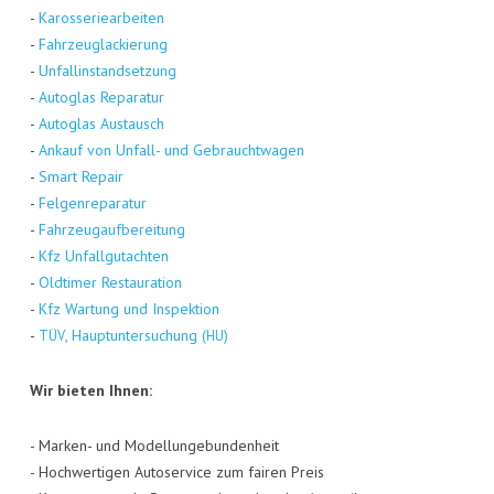
-
Karos­se­rie­ar­bei­ten
-
Fahr­zeug­la­ckie­rung
-
Unfall­in­stand­set­zung
-
Auto­glas Repa­ra­tur
-
Auto­glas Aus­tausch
-
Ankauf von Unfall- und Gebraucht­wa­gen
-
Smart Repair
-
Fel­gen­re­pa­ra­tur
-
Fahr­zeug­auf­be­rei­tung
-
Kfz Unfall­gut­ach­ten
-
Old­ti­mer Restau­ra­ti­on
-
Kfz War­tung und Inspek­ti­on
-
, Haupt­un­ter­su­chung (
)
TÜV
HU
Wir bie­ten Ihnen:
- Mar­ken- und Model­lun­ge­bun­den­heit
- Hoch­wer­ti­gen Auto­ser­vice zum fai­ren Preis