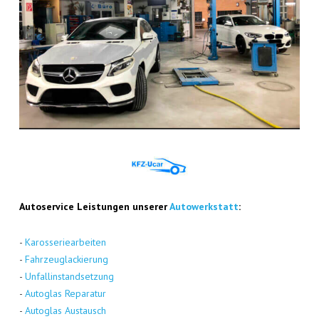
Auto­ser­vice Leis­tun­gen unse­rer
Auto­werk­statt
:
-
Karos­se­rie­ar­bei­ten
-
Fahr­zeug­la­ckie­rung
-
Unfall­in­stand­set­zung
-
Auto­glas Repa­ra­tur
-
Auto­glas Aus­tausch