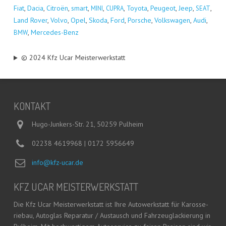
Fiat
,
Dacia
,
Citro­ën
,
smart
,
,
,
Toyo­ta
,
Peu­geot
,
Jeep
,
,
MINI
CUPRA
SEAT
Land Rover
,
Vol­vo
,
Opel
,
Sko­da
,
Ford
,
Por­sche
,
Volks­wa­gen
,
Audi
,
,
Mer­ce­des-Benz
BMW
© 2024 Kfz Ucar Meisterwerkstatt
KON­TAKT
Hugo-Junkers-Str. 21, 50259 Pulheim
02238 4619968 | 0172 5956649
info@kfz-ucar.de
KFZ UCAR MEISTERWERKSTATT
Die Kfz Ucar Meis­ter­werk­statt ist Ihre Auto­werk­statt für Karos­se­
rie­bau, Auto­glas Repa­ra­tur / Aus­tausch und Fahr­zeug­la­ckie­rung in