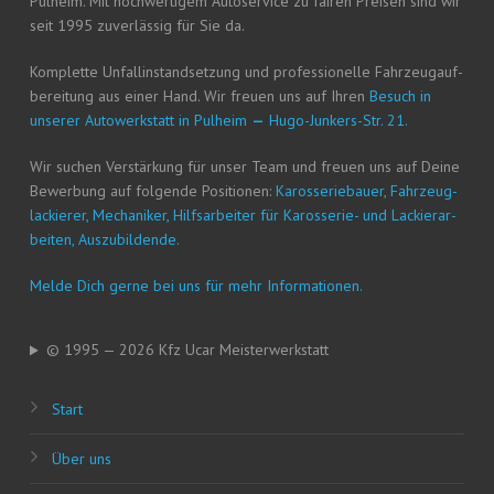
Pul­heim. Mit hoch­wer­ti­gem Auto­ser­vice zu fai­ren Prei­sen sind wir
seit 1995 zuver­läs­sig für Sie da.
Kom­plet­te Unfall­in­stand­set­zung und pro­fes­sio­nel­le Fahr­zeug­auf­
be­rei­tung aus einer Hand. Wir freu­en uns auf Ihren
Besuch in
unse­rer Auto­werk­statt in Pul­heim
—
Hugo-Jun­kers-Str. 21.
Wir suchen Ver­stär­kung für unser Team und freu­en uns auf Dei­ne
Bewer­bung auf fol­gen­de Posi­tio­nen:
Karos­se­rie­bau­er, Fahr­zeug­
la­ckie­rer, Mecha­ni­ker, Hilfs­ar­bei­ter für Karos­se­rie- und Lackier­ar­
bei­ten, Auszubildende.
Mel­de Dich ger­ne bei uns für mehr Informationen.
© 1995 — 2026 Kfz Ucar Meisterwerkstatt
Start
Über uns