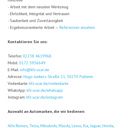
min­treue
- Arbeit mit dem neus­ten Werk­zeug
- Ehr­lich­keit, Inte­gri­tät und Ver­trau­en
- Sau­ber­keit und Zuver­läs­sig­keit
- Ergeb­nis­ori­en­tier­te Arbeit —
Refe­ren­zen ansehen
Kon­tak­tie­ren Sie uns:
Tele­fon:
02238 4619968
Mobil:
0172 5956649
E‑Mail:
info@kfz-ucar.de
Adres­se:
Hugo-Jun­kers-Stra­ße 21, 50259 Pul­heim
Visi­ten­kar­te:
kfz-ucar.de/visitenkarte
Whats­App:
kfz-ucar.de/whatsapp
Insta­gram:
kfz-ucar.de/instagram
Aus­wahl an Auto­mar­ken, die wir bedienen:
Alfa Romeo
,
Tes­la
,
Mitsu­bi­shi
,
Maz­da
,
Lexus
,
Kia
,
Jagu­ar
,
Hon­da
,