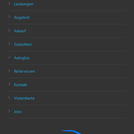
Leis­tun­gen
Ange­bot
Ankauf
Gut­ach­ten
Auto­glas
Refe­ren­zen
Kon­takt
Visi­ten­kar­te
Jobs