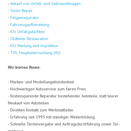
-
Ankauf von Unfall- und Gebraucht­wa­gen
-
Smart Repair
-
Fel­gen­re­pa­ra­tur
-
Fahr­zeug­auf­be­rei­tung
-
Kfz Unfall­gut­ach­ten
-
Old­ti­mer Restau­ra­ti­on
-
Kfz War­tung und Inspek­ti­on
-
, Haupt­un­ter­su­chung (
)
TÜV
HU
Wir bie­ten Ihnen:
- Mar­ken- und Model­lun­ge­bun­den­heit
- Hoch­wer­ti­gen Auto­ser­vice zum fai­ren Preis
- Kos­ten­spa­ren­de Repa­ra­tur bestehen­der Auto­tei­le, statt teu­rer
Neu­kauf von Auto­tei­len
- Direk­ten Kon­takt zum Werk­statt­lei­ter
- Erfah­rung seit 1995 mit stän­di­ger Wei­ter­bil­dung
- Schnel­le Ter­min­ver­ga­be und Auf­trags­durch­füh­rung sowie Ter­