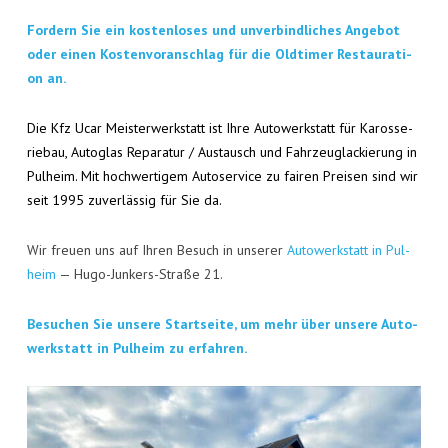
KON­TAKT
For­dern Sie ein kos­ten­lo­ses und unver­bind­li­ches Ange­bot
VISI­TEN­KAR­TE
oder einen Kos­ten­vor­anschlag für die Old­ti­mer Restau­ra­ti­
on an.
JOBS
Die Kfz Ucar Meis­ter­werk­statt ist Ihre Auto­werk­statt für Karos­se­
rie­bau, Auto­glas Repa­ra­tur / Aus­tausch und Fahr­zeug­la­ckie­rung in
Pul­heim. Mit hoch­wer­ti­gem Auto­ser­vice zu fai­ren Prei­sen sind wir
seit 1995 zuver­läs­sig für Sie da.
Wir freu­en uns auf Ihren Besuch in unse­rer
Auto­werk­statt in Pul­
heim
— Hugo-Jun­kers-Stra­ße 21.
Besu­chen Sie unse­re Start­sei­te, um mehr über unse­re Auto­
werk­statt in Pul­heim zu erfahren.