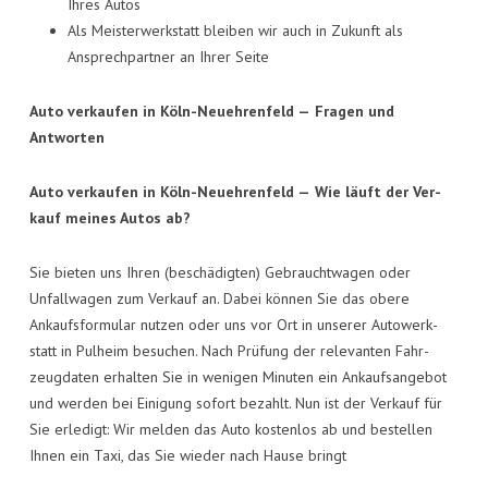
Ihres Autos
Als Meis­ter­werk­statt blei­ben wir auch in Zukunft als
Ansprech­part­ner an Ihrer Seite
Auto ver­kau­fen in Köln-Neueh­ren­feld —
Fra­gen und
Antworten
Auto ver­kau­fen in Köln-Neueh­ren­feld —
Wie läuft der Ver­
kauf mei­nes Autos ab?
Sie bie­ten uns Ihren (beschä­dig­ten) Gebraucht­wa­gen oder
Unfall­wa­gen zum Ver­kauf an. Dabei kön­nen Sie das obe­re
Ankaufs­for­mu­lar nut­zen oder uns vor Ort in unse­rer Auto­werk­
statt in Pul­heim besu­chen. Nach Prü­fung der rele­van­ten Fahr­
zeug­da­ten erhal­ten Sie in weni­gen Minu­ten ein Ankaufs­an­ge­bot
und wer­den bei Eini­gung sofort bezahlt. Nun ist der Ver­kauf für
Sie erle­digt: Wir mel­den das Auto kos­ten­los ab und bestel­len
Ihnen ein Taxi, das Sie wie­der nach Hau­se bringt