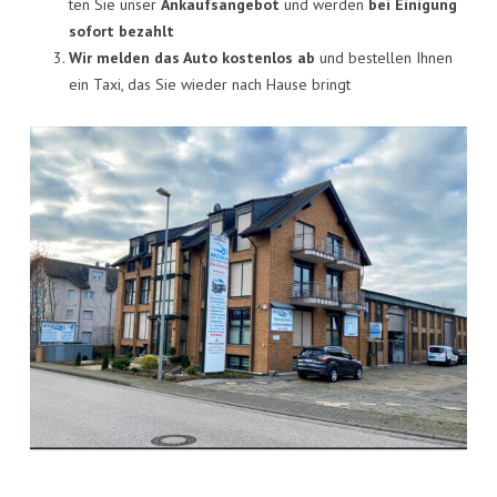
KON­TAKT
ten Sie unser
Ankaufs­an­ge­bot
und wer­den
bei Eini­gung
sofort bezahlt
VISI­TEN­KAR­TE
Wir mel­den das Auto kos­ten­los ab
und bestel­len Ihnen
ein Taxi, das Sie wie­der nach Hau­se bringt
JOBS