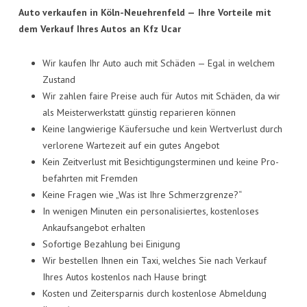
Auto ver­kau­fen in Köln-Neueh­ren­feld —
Ihre Vor­tei­le mit
dem Ver­kauf Ihres Autos an Kfz Ucar
Wir kau­fen Ihr Auto auch mit Schä­den — Egal in wel­chem
Zustand
Wir zah­len fai­re Prei­se auch für Autos mit Schä­den, da wir
als Meis­ter­werk­statt güns­tig repa­rie­ren können
Kei­ne lang­wie­ri­ge Käu­fer­su­che und kein Wert­ver­lust durch
ver­lo­re­ne War­te­zeit auf ein gutes Angebot
Kein Zeit­ver­lust mit Besich­ti­gungs­ter­mi­nen und kei­ne Pro­
be­fahr­ten mit Fremden
Kei­ne Fra­gen wie „Was ist Ihre Schmerzgrenze?“
In weni­gen Minu­ten ein per­so­na­li­sier­tes, kos­ten­lo­ses
Ankaufs­an­ge­bot erhalten
Sofor­ti­ge Bezah­lung bei Einigung
Wir bestel­len Ihnen ein Taxi, wel­ches Sie nach Ver­kauf
Ihres Autos kos­ten­los nach Hau­se bringt
Kos­ten und Zeit­er­spar­nis durch kos­ten­lo­se Abmel­dung