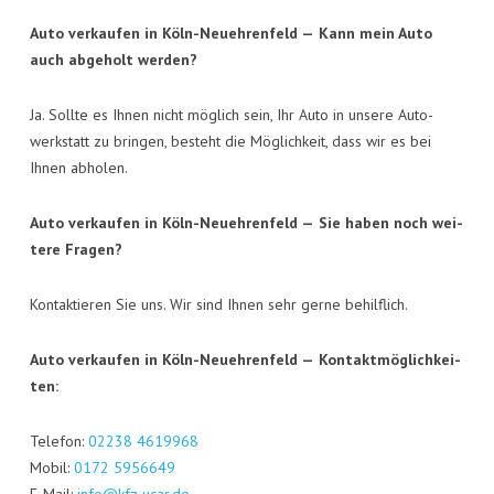
Auto ver­kau­fen in Köln-Neueh­ren­feld —
Kann mein Auto
auch abge­holt werden?
Ja. Soll­te es Ihnen nicht mög­lich sein, Ihr Auto in unse­re Auto­
werk­statt zu brin­gen, besteht die Mög­lich­keit, dass wir es bei
Ihnen abholen.
Auto ver­kau­fen in Köln-Neueh­ren­feld —
Sie haben noch wei­
te­re Fragen?
Kon­tak­tie­ren Sie uns. Wir sind Ihnen sehr ger­ne behilflich.
Auto ver­kau­fen in Köln-Neueh­ren­feld —
Kon­takt­mög­lich­kei­
ten:
Tele­fon:
02238 4619968
Mobil:
0172 5956649