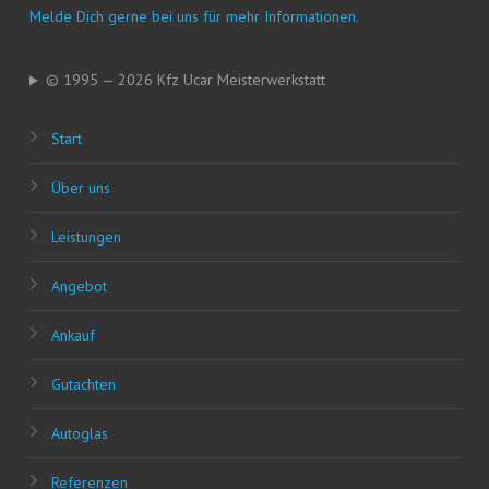
Mel­de Dich ger­ne bei uns für mehr Informationen.
© 1995 — 2026 Kfz Ucar Meisterwerkstatt
Start
Über uns
Leis­tun­gen
Ange­bot
Ankauf
Gut­ach­ten
Auto­glas
Refe­ren­zen