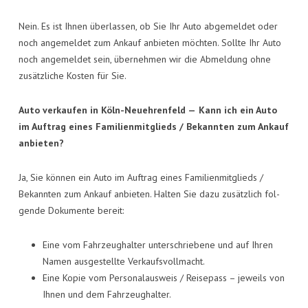
Nein. Es ist Ihnen über­las­sen, ob Sie Ihr Auto abge­mel­det oder
noch ange­mel­det zum Ankauf anbie­ten möch­ten. Soll­te Ihr Auto
noch ange­mel­det sein, über­neh­men wir die Abmel­dung ohne
zusätz­li­che Kos­ten für Sie.
Auto ver­kau­fen in Köln-Neueh­ren­feld —
Kann ich ein Auto
im Auf­trag eines Fami­li­en­mit­glieds / Bekann­ten zum Ankauf
anbieten?
Ja, Sie kön­nen ein Auto im Auf­trag eines Fami­li­en­mit­glieds /
Bekann­ten zum Ankauf anbie­ten. Hal­ten Sie dazu zusätz­lich fol­
gen­de Doku­men­te bereit:
Eine vom Fahr­zeug­hal­ter unter­schrie­be­ne und auf Ihren
Namen aus­ge­stell­te Verkaufsvollmacht.
Eine Kopie vom Per­so­nal­aus­weis / Rei­se­pass – jeweils von
Ihnen und dem Fahrzeughalter.