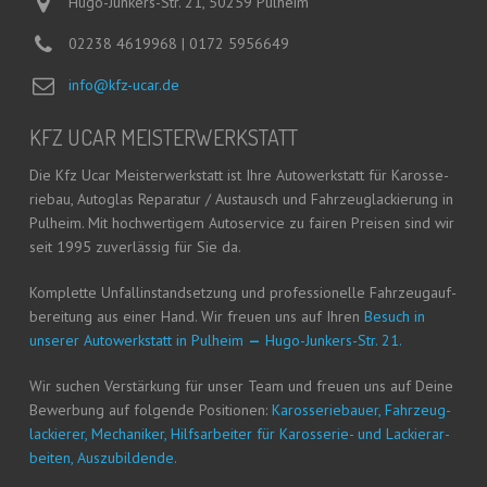
Hugo-Junkers-Str. 21, 50259 Pulheim
02238 4619968 | 0172 5956649
info@kfz-ucar.de
KFZ UCAR MEISTERWERKSTATT
Die Kfz Ucar Meis­ter­werk­statt ist Ihre Auto­werk­statt für Karos­se­
rie­bau, Auto­glas Repa­ra­tur / Aus­tausch und Fahr­zeug­la­ckie­rung in
Pul­heim. Mit hoch­wer­ti­gem Auto­ser­vice zu fai­ren Prei­sen sind wir
seit 1995 zuver­läs­sig für Sie da.
Kom­plet­te Unfall­in­stand­set­zung und pro­fes­sio­nel­le Fahr­zeug­auf­
be­rei­tung aus einer Hand. Wir freu­en uns auf Ihren
Besuch in
unse­rer Auto­werk­statt in Pul­heim
—
Hugo-Jun­kers-Str. 21.
Wir suchen Ver­stär­kung für unser Team und freu­en uns auf Dei­ne
Bewer­bung auf fol­gen­de Posi­tio­nen:
Karos­se­rie­bau­er, Fahr­zeug­
la­ckie­rer, Mecha­ni­ker, Hilfs­ar­bei­ter für Karos­se­rie- und Lackier­ar­
bei­ten, Auszubildende.