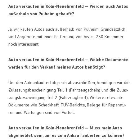
Auto ver­kau­fen in Köln-Neueh­ren­feld —
Wer­den auch Autos
außer­halb von Pul­heim gekauft?
Ja, wir kau­fen Autos auch außer­halb von Pul­heim. Grund­sätz­lich
sind Ange­bo­te mit einer Ent­fer­nung von bis zu 250 Km immer
noch interessant.
Auto ver­kau­fen in Köln-Neueh­ren­feld —
Wel­che Doku­men­te
wer­den für den Ver­kauf mei­nes Autos benötigt?
Um den Auto­an­kauf erfolg­reich abzu­schlie­ßen, benö­ti­gen wir die
Zulas­sungs­be­schei­ni­gung Teil 1 (Fahr­zeug­schein) und die Zulas­
sungs­be­schei­ni­gung Teil 2 (Fahr­zeug­brief). Wei­te­re rele­van­te
Doku­men­te wie Scheck­heft, TÜV-Berich­te, Bele­ge für Repa­ra­tu­
ren und War­tun­gen sind von Vorteil.
Auto ver­kau­fen in Köln-Neueh­ren­feld —
Muss mein Auto
abge­mel­det sein, um es zum Ankauf anbie­ten zu können?