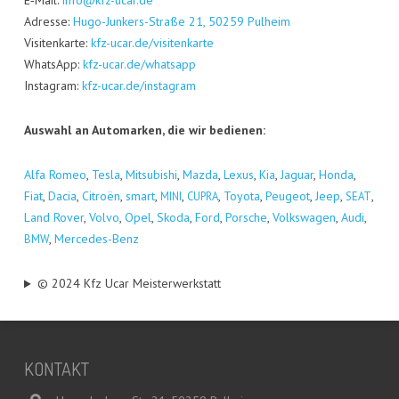
E‑Mail:
info@kfz-ucar.de
Adres­se:
Hugo-Jun­kers-Stra­ße 21, 50259 Pul­heim
Visi­ten­kar­te:
kfz-ucar.de/visitenkarte
Whats­App:
kfz-ucar.de/whatsapp
Insta­gram:
kfz-ucar.de/instagram
Aus­wahl an Auto­mar­ken, die wir bedienen:
Alfa Romeo
,
Tes­la
,
Mitsu­bi­shi
,
Maz­da
,
Lexus
,
Kia
,
Jagu­ar
,
Hon­da
,
Fiat
,
Dacia
,
Citro­ën
,
smart
,
,
,
Toyo­ta
,
Peu­geot
,
Jeep
,
,
MINI
CUPRA
SEAT
Land Rover
,
Vol­vo
,
Opel
,
Sko­da
,
Ford
,
Por­sche
,
Volks­wa­gen
,
Audi
,
,
Mer­ce­des-Benz
BMW
© 2024 Kfz Ucar Meisterwerkstatt
KON­TAKT