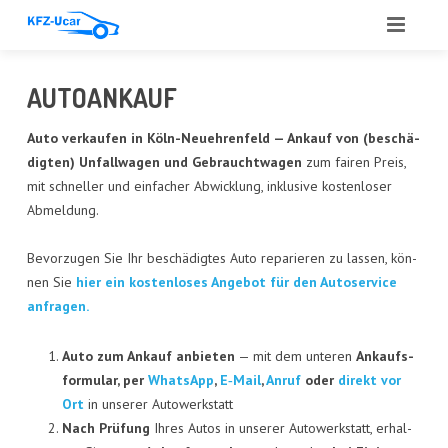
START
AUTO­AN­KAUF
ÜBER UNS
Auto ver­kau­fen in
Köln-Neueh­ren­feld
— Ankauf von (beschä­
dig­ten) Unfall­wa­gen und Gebraucht­wa­gen
zum fai­ren Preis,
LEIS­TUN­GEN
mit schnel­ler und ein­fa­cher Abwick­lung, inklu­si­ve kos­ten­lo­ser
Abmel­dung.
ANGE­BOT
Bevor­zu­gen Sie Ihr beschä­dig­tes Auto repa­rie­ren zu las­sen, kön­
ANKAUF
nen Sie
hier ein kos­ten­lo­ses Ange­bot für den Auto­ser­vice
anfragen.
GUT­ACH­TEN
AUTO­GLAS
Auto zum Ankauf anbie­ten
— mit dem unte­ren
Ankaufs­
for­mu­lar, per
Whats­App
,
E‑Mail
,
Anruf
oder
direkt vor
REFE­REN­ZEN
Ort
in unse­rer Autowerkstatt
Nach Prü­fung
Ihres Autos in unse­rer Auto­werk­statt, erhal­