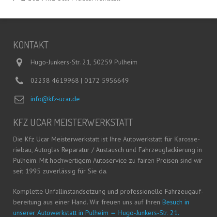
KON­TAKT
Hugo-Junkers-Str. 21, 50259 Pulheim
02238 4619968 | 0172 5956649
info@kfz-ucar.de
KFZ UCAR MEISTERWERKSTATT
Die Kfz Ucar Meis­ter­werk­statt ist Ihre Auto­werk­statt für Karos­se­
rie­bau, Auto­glas Repa­ra­tur / Aus­tausch und Fahr­zeug­la­ckie­rung in
Pul­heim. Mit hoch­wer­ti­gem Auto­ser­vice zu fai­ren Prei­sen sind wir
seit 1995 zuver­läs­sig für Sie da.
Kom­plet­te Unfall­in­stand­set­zung und pro­fes­sio­nel­le Fahr­zeug­auf­
be­rei­tung aus einer Hand. Wir freu­en uns auf Ihren
Besuch in
unse­rer Auto­werk­statt in Pul­heim
—
Hugo-Jun­kers-Str. 21.