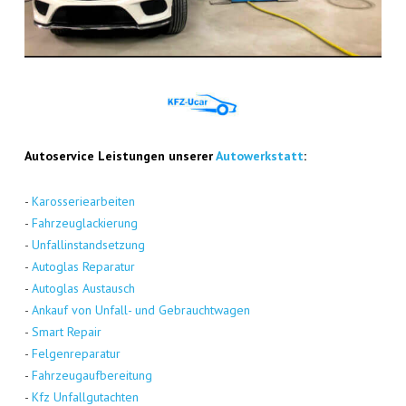
Auto­ser­vice Leis­tun­gen unse­rer
Auto­werk­statt
:
-
Karos­se­rie­ar­bei­ten
-
Fahr­zeug­la­ckie­rung
-
Unfall­in­stand­set­zung
-
Auto­glas Repa­ra­tur
-
Auto­glas Aus­tausch
-
Ankauf von Unfall- und Gebraucht­wa­gen
-
Smart Repair
-
Fel­gen­re­pa­ra­tur
-
Fahr­zeug­auf­be­rei­tung
-
Kfz Unfall­gut­ach­ten