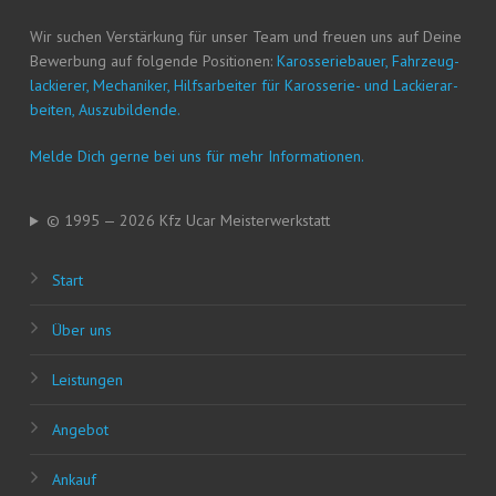
Wir suchen Ver­stär­kung für unser Team und freu­en uns auf Dei­ne
Bewer­bung auf fol­gen­de Posi­tio­nen:
Karos­se­rie­bau­er, Fahr­zeug­
la­ckie­rer, Mecha­ni­ker, Hilfs­ar­bei­ter für Karos­se­rie- und Lackier­ar­
bei­ten, Auszubildende.
Mel­de Dich ger­ne bei uns für mehr Informationen.
© 1995 — 2026 Kfz Ucar Meisterwerkstatt
Start
Über uns
Leis­tun­gen
Ange­bot
Ankauf