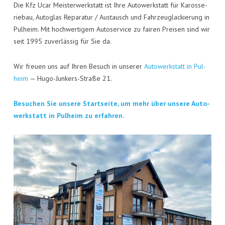
KON­TAKT
Die Kfz Ucar Meis­ter­werk­statt ist Ihre Auto­werk­statt für Karos­se­
rie­bau, Auto­glas Repa­ra­tur / Aus­tausch und Fahr­zeug­la­ckie­rung in
VISI­TEN­KAR­TE
Pul­heim. Mit hoch­wer­ti­gem Auto­ser­vice zu fai­ren Prei­sen sind wir
seit 1995 zuver­läs­sig für Sie da.
JOBS
Wir freu­en uns auf Ihren Besuch in unse­rer
Auto­werk­statt in Pul­
heim
— Hugo-Jun­kers-Stra­ße 21.
Besu­chen Sie unse­re Start­sei­te, um mehr über unse­re Auto­
werk­statt in Pul­heim zu erfahren.