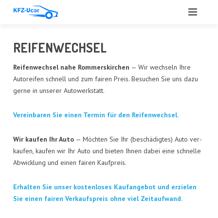
START
REI­FEN­WECH­SEL
ÜBER UNS
Rei­fen­wech­sel nahe Rom­mers­kir­chen
— Wir wech­seln Ihre
Auto­rei­fen schnell und zum fai­ren Preis. Besu­chen Sie uns dazu
LEIS­TUN­GEN
ger­ne in unse­rer Autowerkstatt.
ANGE­BOT
Ver­ein­ba­ren Sie einen Ter­min für den Reifenwechsel.
ANKAUF
Wir kau­fen Ihr Auto
— Möch­ten Sie Ihr (beschä­dig­tes) Auto ver­
GUT­ACH­TEN
kau­fen, kau­fen wir Ihr Auto und bie­ten Ihnen dabei eine schnel­le
Abwick­lung und einen fai­ren Kaufpreis.
AUTO­GLAS
Erhal­ten Sie unser kos­ten­lo­ses Kauf­an­ge­bot und erzie­len
REFE­REN­ZEN
Sie einen fai­ren Ver­kaufs­preis ohne viel Zeitaufwand.