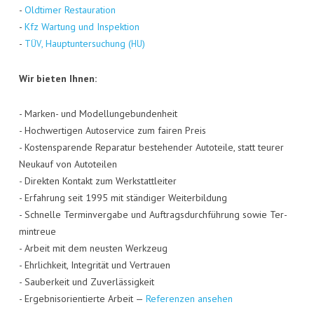
-
Old­ti­mer Restau­ra­ti­on
-
Kfz War­tung und Inspek­ti­on
-
, Haupt­un­ter­su­chung (
)
TÜV
HU
Wir bie­ten Ihnen:
- Mar­ken- und Model­lun­ge­bun­den­heit
- Hoch­wer­ti­gen Auto­ser­vice zum fai­ren Preis
- Kos­ten­spa­ren­de Repa­ra­tur bestehen­der Auto­tei­le, statt teu­rer
Neu­kauf von Auto­tei­len
- Direk­ten Kon­takt zum Werk­statt­lei­ter
- Erfah­rung seit 1995 mit stän­di­ger Wei­ter­bil­dung
- Schnel­le Ter­min­ver­ga­be und Auf­trags­durch­füh­rung sowie Ter­
min­treue
- Arbeit mit dem neus­ten Werk­zeug
- Ehr­lich­keit, Inte­gri­tät und Ver­trau­en
- Sau­ber­keit und Zuver­läs­sig­keit
- Ergeb­nis­ori­en­tier­te Arbeit —
Refe­ren­zen ansehen