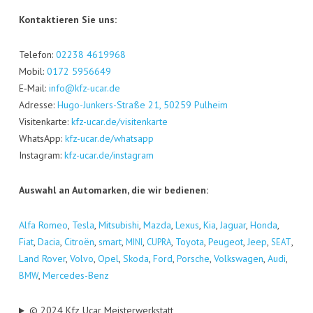
Kon­tak­tie­ren Sie uns:
Tele­fon:
02238 4619968
Mobil:
0172 5956649
E‑Mail:
info@kfz-ucar.de
Adres­se:
Hugo-Jun­kers-Stra­ße 21, 50259 Pul­heim
Visi­ten­kar­te:
kfz-ucar.de/visitenkarte
Whats­App:
kfz-ucar.de/whatsapp
Insta­gram:
kfz-ucar.de/instagram
Aus­wahl an Auto­mar­ken, die wir bedienen:
Alfa Romeo
,
Tes­la
,
Mitsu­bi­shi
,
Maz­da
,
Lexus
,
Kia
,
Jagu­ar
,
Hon­da
,
Fiat
,
Dacia
,
Citro­ën
,
smart
,
,
,
Toyo­ta
,
Peu­geot
,
Jeep
,
,
MINI
CUPRA
SEAT
Land Rover
,
Vol­vo
,
Opel
,
Sko­da
,
Ford
,
Por­sche
,
Volks­wa­gen
,
Audi
,
,
Mer­ce­des-Benz
BMW
© 2024 Kfz Ucar Meisterwerkstatt