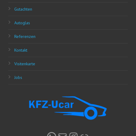
Gut­ach­ten
Auto­glas
Refe­ren­zen
Kon­takt
Visi­ten­kar­te
Jobs