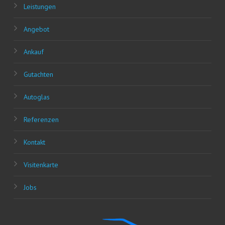
Leis­tun­gen
Ange­bot
Ankauf
Gut­ach­ten
Auto­glas
Refe­ren­zen
Kon­takt
Visi­ten­kar­te
Jobs