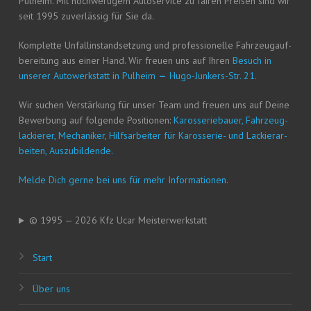
Pul­heim. Mit hoch­wer­ti­gem Auto­ser­vice zu fai­ren Prei­sen sind wir
seit 1995 zuver­läs­sig für Sie da.
Kom­plet­te Unfall­in­stand­set­zung und pro­fes­sio­nel­le Fahr­zeug­auf­
be­rei­tung aus einer Hand. Wir freu­en uns auf Ihren
Besuch in
unse­rer Auto­werk­statt in Pul­heim
—
Hugo-Jun­kers-Str. 21.
Wir suchen Ver­stär­kung für unser Team und freu­en uns auf Dei­ne
Bewer­bung auf fol­gen­de Posi­tio­nen:
Karos­se­rie­bau­er, Fahr­zeug­
la­ckie­rer, Mecha­ni­ker, Hilfs­ar­bei­ter für Karos­se­rie- und Lackier­ar­
bei­ten, Auszubildende.
Mel­de Dich ger­ne bei uns für mehr Informationen.
© 1995 — 2026 Kfz Ucar Meisterwerkstatt
Start
Über uns