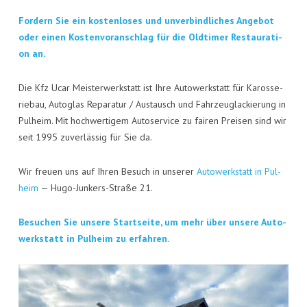
KON­TAKT
For­dern Sie ein kos­ten­lo­ses und unver­bind­li­ches Ange­bot
VISI­TEN­KAR­TE
oder einen Kos­ten­vor­anschlag für die Old­ti­mer Restau­ra­ti­
on an.
JOBS
Die Kfz Ucar Meis­ter­werk­statt ist Ihre Auto­werk­statt für Karos­se­
rie­bau, Auto­glas Repa­ra­tur / Aus­tausch und Fahr­zeug­la­ckie­rung in
Pul­heim. Mit hoch­wer­ti­gem Auto­ser­vice zu fai­ren Prei­sen sind wir
seit 1995 zuver­läs­sig für Sie da.
Wir freu­en uns auf Ihren Besuch in unse­rer
Auto­werk­statt in Pul­
heim
— Hugo-Jun­kers-Stra­ße 21.
Besu­chen Sie unse­re Start­sei­te, um mehr über unse­re Auto­
werk­statt in Pul­heim zu erfahren.