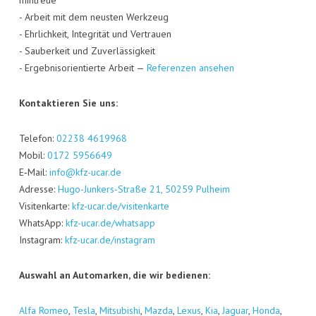
min­treue
- Arbeit mit dem neus­ten Werk­zeug
- Ehr­lich­keit, Inte­gri­tät und Ver­trau­en
- Sau­ber­keit und Zuver­läs­sig­keit
- Ergeb­nis­ori­en­tier­te Arbeit —
Refe­ren­zen ansehen
Kon­tak­tie­ren Sie uns:
Tele­fon:
02238 4619968
Mobil:
0172 5956649
E‑Mail:
info@kfz-ucar.de
Adres­se:
Hugo-Jun­kers-Stra­ße 21, 50259 Pul­heim
Visi­ten­kar­te:
kfz-ucar.de/visitenkarte
Whats­App:
kfz-ucar.de/whatsapp
Insta­gram:
kfz-ucar.de/instagram
Aus­wahl an Auto­mar­ken, die wir bedienen:
Alfa Romeo
,
Tes­la
,
Mitsu­bi­shi
,
Maz­da
,
Lexus
,
Kia
,
Jagu­ar
,
Hon­da
,