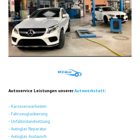
Auto­ser­vice Leis­tun­gen unse­rer
Auto­werk­statt
:
-
Karos­se­rie­ar­bei­ten
-
Fahr­zeug­la­ckie­rung
-
Unfall­in­stand­set­zung
-
Auto­glas Repa­ra­tur
-
Auto­glas Aus­tausch