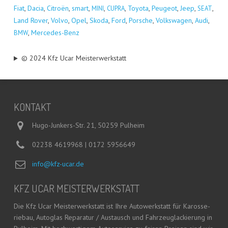
Fiat
,
Dacia
,
Citro­ën
,
smart
,
,
,
Toyo­ta
,
Peu­geot
,
Jeep
,
,
MINI
CUPRA
SEAT
Land Rover
,
Vol­vo
,
Opel
,
Sko­da
,
Ford
,
Por­sche
,
Volks­wa­gen
,
Audi
,
,
Mer­ce­des-Benz
BMW
© 2024 Kfz Ucar Meisterwerkstatt
KON­TAKT
Hugo-Junkers-Str. 21, 50259 Pulheim
02238 4619968 | 0172 5956649
info@kfz-ucar.de
KFZ UCAR MEISTERWERKSTATT
Die Kfz Ucar Meis­ter­werk­statt ist Ihre Auto­werk­statt für Karos­se­
rie­bau, Auto­glas Repa­ra­tur / Aus­tausch und Fahr­zeug­la­ckie­rung in