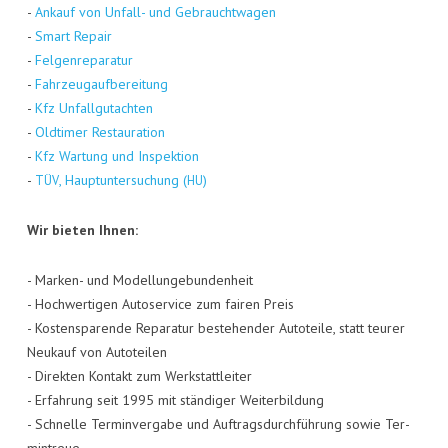
-
Ankauf von Unfall- und Gebraucht­wa­gen
-
Smart Repair
-
Fel­gen­re­pa­ra­tur
-
Fahr­zeug­auf­be­rei­tung
-
Kfz Unfall­gut­ach­ten
-
Old­ti­mer Restau­ra­ti­on
-
Kfz War­tung und Inspek­ti­on
-
, Haupt­un­ter­su­chung (
)
TÜV
HU
Wir bie­ten Ihnen:
- Mar­ken- und Model­lun­ge­bun­den­heit
- Hoch­wer­ti­gen Auto­ser­vice zum fai­ren Preis
- Kos­ten­spa­ren­de Repa­ra­tur bestehen­der Auto­tei­le, statt teu­rer
Neu­kauf von Auto­tei­len
- Direk­ten Kon­takt zum Werk­statt­lei­ter
- Erfah­rung seit 1995 mit stän­di­ger Wei­ter­bil­dung
- Schnel­le Ter­min­ver­ga­be und Auf­trags­durch­füh­rung sowie Ter­