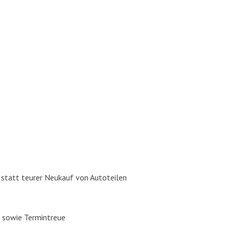
ros­se­rie­bau, Auto­glas Repa­ra­tur / Aus­tausch und Fahr­zeug­la­ckie­rung in Pu
r­zeug­auf­be­rei­tung aus einer Hand. Wir freu­en uns auf Ihren
Besuch in unse­re
, statt teu­rer Neu­kauf von Auto­tei­len
 Dei­ne Bewer­bung auf fol­gen­de Posi­tio­nen:
Karos­se­rie­bau­er, Fahr­zeug­la­c
ng sowie Ter­min­treue