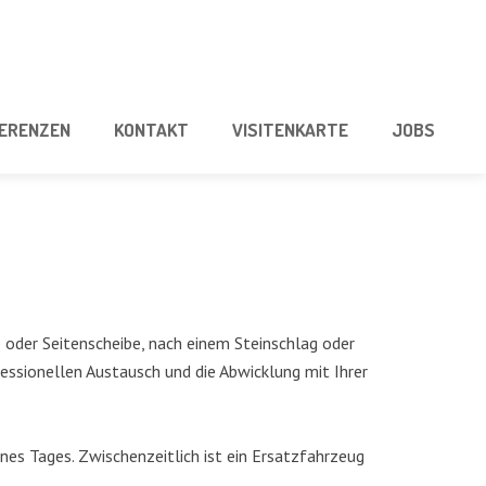
E­REN­ZEN
KON­TAKT
VISI­TEN­KAR­TE
JOBS
e oder Sei­ten­schei­be, nach einem Stein­schlag oder
es­sio­nel­len Aus­tausch und die Abwick­lung mit Ihrer
ines Tages. Zwi­schen­zeit­lich ist ein Ersatz­fahr­zeug