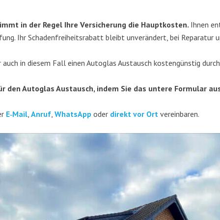
r­nimmt in der Regel Ihre Ver­si­che­rung die Haupt­kos­ten.
Ihnen ent­
ung. Ihr Scha­den­frei­heits­ra­batt bleibt unver­än­dert, bei Repa­ra­tur
ir auch in die­sem Fall einen Auto­glas Aus­tausch kos­ten­güns­tig durch
n für den Auto­glas Aus­tausch, indem Sie das unte­re For­mu­lar a
er
E‑Mail
,
Anruf
,
Whats­App
oder
direkt vor Ort
vereinbaren.