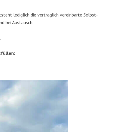
steht ledig­lich die ver­trag­lich ver­ein­bar­te Selbst­
 und bei Austausch.
.
usfüllen: