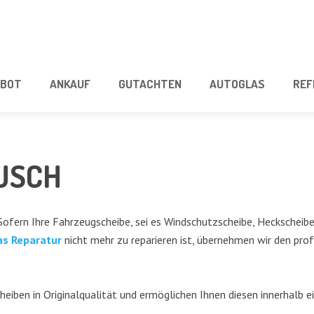
­BOT
ANKAUF
GUT­ACH­TEN
AUTO­GLAS
REF
USCH
ofern Ihre Fahr­zeug­schei­be, sei es Wind­schutz­schei­be, Heck­schei­b
as Repa­ra­tur
nicht mehr zu repa­rie­ren ist, über­neh­men wir den pro­f
­ben in Ori­gi­nal­qua­li­tät und ermög­li­chen Ihnen die­sen inner­halb e