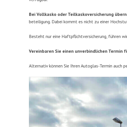
Bei Voll­kas­ko oder Teil­kas­ko­ver­si­che­rung übe
be­tei­li­gung. Dabei kommt es nicht zu einer Hoch­stu­f
Besteht nur eine Haft­pflicht­ver­si­che­rung, füh­ren w
Ver­ein­ba­ren Sie einen unver­bind­li­chen Ter­mi
Alter­na­tiv kön­nen Sie Ihren Auto­glas-Ter­min auch p