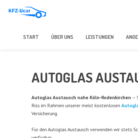
START
ÜBER UNS
LEIS­TUN­GEN
ANGE
AUTO­GLAS AUSTA
Auto­glas Aus­tausch nahe Köln-Roden­kir­chen
— S
Riss im Rah­men unse­rer meist kos­ten­lo­sen
Auto­gl
Versicherung.
Für den Auto­glas Aus­tausch ver­wen­den wir stets Schei
verfügbar.