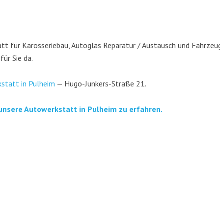
t für Karos­se­rie­bau, Auto­glas Repa­ra­tur / Aus­tausch und Fahr­zeug­
 für Sie da.
­statt in Pul­heim
— Hugo-Jun­kers-Stra­ße 21.
unse­re Auto­werk­statt in Pul­heim zu erfahren.