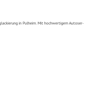
la­ckie­rung in Pul­heim. Mit hoch­wer­ti­gem Auto­ser­