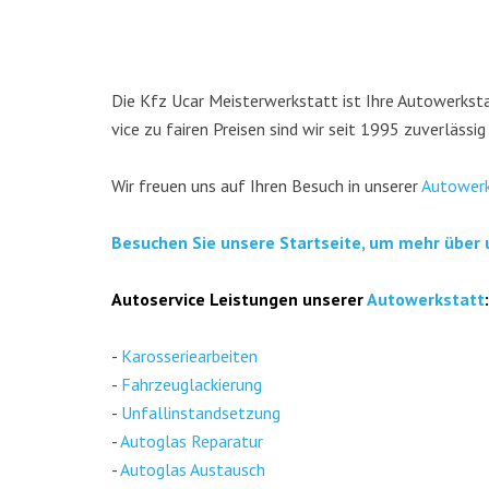
Die Kfz Ucar Meis­ter­werk­statt ist Ihre Auto­werk­stat
vice zu fai­ren Prei­sen sind wir seit 1995 zuver­läs­sig
Wir freu­en uns auf Ihren Besuch in unse­rer
Auto­werk
Besu­chen Sie unse­re Start­sei­te, um mehr über 
Auto­ser­vice Leis­tun­gen unse­rer
Auto­werk­statt
:
-
Karos­se­rie­ar­bei­ten
-
Fahr­zeug­la­ckie­rung
-
Unfall­in­stand­set­zung
-
Auto­glas Repa­ra­tur
-
Auto­glas Aus­tausch